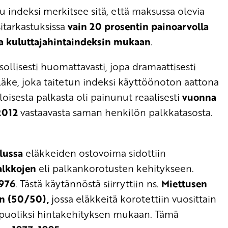
u indeksi merkitsee sitä, että maksussa olevia
sitarkastuksissa
vain 20 prosentin painoarvolla
la kuluttajahintaindeksin mukaan
.
llisesti huomattavasti, jopa dramaattisesti
läke, joka taitetun indeksi käyttöönoton aattona
oisesta palkasta oli painunut reaalisesti
vuonna
 2012
vastaavasta saman henkilön palkkatasosta.
lussa
eläkkeiden ostovoima sidottiin
alkkojen
eli palkankorotusten kehitykseen.
1976
. Tästä käytännöstä siirryttiin ns.
Miettusen
in (50/50),
jossa eläkkeitä korotettiin vuosittain
 ja puoliksi hintakehityksen mukaan. Tämä