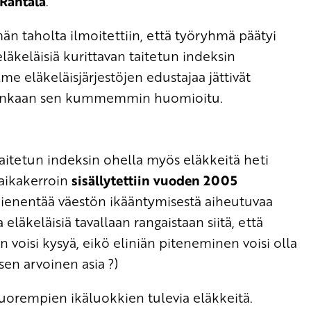
Rantala
.
n taholta ilmoitettiin, että työryhmä päätyi
läkeläisiä kurittavan taitetun indeksin
 eläkeläisjärjestöjen edustajaa jättivät
uitenkaan sen kummemmin huomioitu.
itetun indeksin ohella myös eläkkeitä heti
naikakerroin
sisällytettiin vuoden 2005
pienentää väestön ikääntymisestä aiheutuvaa
 eläkeläisiä tavallaan rangaistaan siitä, että
 voisi kysyä, eikö eliniän piteneminen voisi olla
en arvoinen asia ?)
nuorempien ikäluokkien tulevia eläkkeitä.