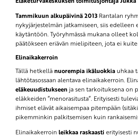
Eläketurvakeskuksen toimitusjohtaja Jukka 
Tammikuun alkupäivinä 2013
Rantalan ryhmä
nykyjärjestelmän jatkamiseen, siis edelleen e
käytäntöön. Työryhmässä mukana olleet kolme
päätökseen eriävän mielipiteen, jota ei k
Elinaikakerroin
Tällä hetkellä
nuorempia ikäluokkia
uhkaa ta
lähtötasossaan alentava elinaikakerroin. Eli
eläkeuudistukseen
ja sen tarkoituksena on 
eläkkeiden ”menorasitusta”. Erityisesti tulevia
ihmiset elävät aikaisempaa pitempään (sitäkin
pikemminkin palkitsemisen kuin rankaisemis
Elinaikakerroin
leikkaa raskaasti
erityisesti 