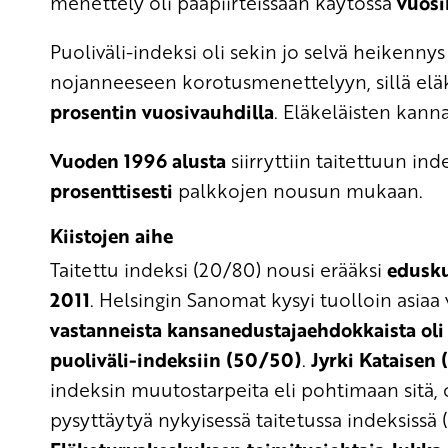
menettely oli pääpiirteissään käytössä
vuosi
Puoliväli-indeksi oli sekin jo selvä heiken
nojanneeseen korotusmenettelyyn, sillä el
prosentin vuosivauhdilla
. Eläkeläisten kann
Vuoden 1996 alusta
siirryttiin taitettuun in
prosenttisesti
palkkojen nousun mukaan.
Kiistojen aihe
Taitettu indeksi (20/80) nousi erääksi
edusku
2011
. Helsingin Sanomat kysyi tuolloin asiaa
vastanneista kansanedustajaehdokkaista oli
puoliväli-indeksiin (50/50)
.
Jyrki Kataisen 
indeksin muutostarpeita eli pohtimaan sitä, ol
pysyttäytyä nykyisessä taitetussa indeksissä