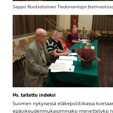
Seppo Ruotsalainen Tiedonantaja-festivaalissa
Ns. taitettu indeksi
Suomen nykyisessä eläkepolitiikassa koetaa
epäoikeudenmukaisimmaksi menettelyksi n