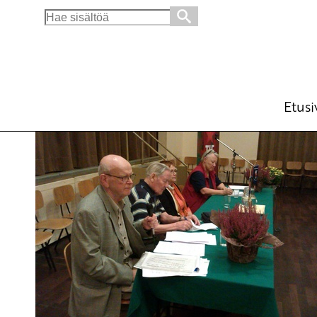
Search
for:
Eläkepoliittisesta tilanteesta Suomessa
Blogi
26.9.2013 - 11:52
Etusi