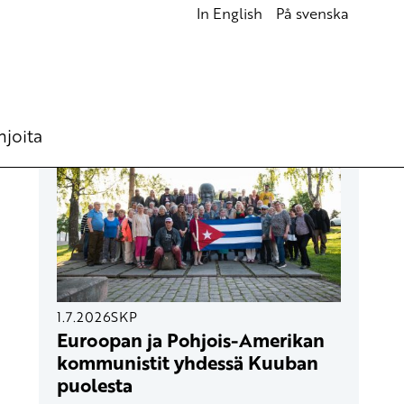
In English
På svenska
UUSIMMAT ARTIKKELIT
hjoita
1.7.2026
SKP
Euroopan ja Pohjois-Amerikan
kommunistit yhdessä Kuuban
puolesta