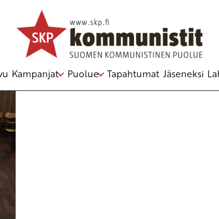
vu
Kampanjat
Puolue
Tapahtumat
Jäseneksi
La