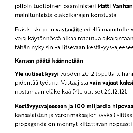
jolloin tuolloinen pääministeri
Matti Vanha
mainitunlaista eläkeikärajan korotusta.
Eräs keskeinen
vastaväite
edellä mainitulle 
voisi käytännössä alkaa toteutua aikaisintaa
tähän nykyisin vallitsevaan kestävyysvajees
Kansan päätä käännetään
Yle uutiset kysyi
vuoden 2012 lopulla tuhanne
pidentää työuria. Vastaajista
vain vajaat kak
nostamaan eläkeikää (Yle uutiset 26.12.12).
Kestävyysvajeeseen ja 100 miljardia hipova
kansalaisten ja veronmaksajien syyksi) viitt
propaganda on mennyt kiitettävän nopeasti l