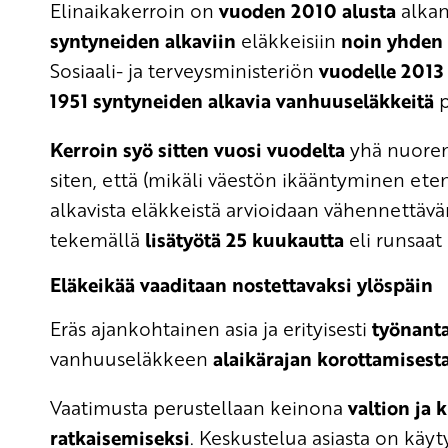
Elinaikakerroin on
vuoden 2010 alusta
alkan
syntyneiden alkaviin
eläkkeisiin
noin yhden 
Sosiaali- ja terveysministeriön
vuodelle 2013
1951 syntyneiden alkavia vanhuuseläkkeitä
p
Kerroin syö sitten vuosi vuodelta
yhä nuorem
siten, että (mikäli väestön ikääntyminen et
alkavista eläkkeistä arvioidaan vähennettäv
tekemällä
lisätyötä 25 kuukautta
eli runsaat 
Eläkeikää vaaditaan nostettavaksi ylöspäin
Eräs ajankohtainen asia ja erityisesti
työnant
vanhuuseläkkeen
alaikärajan korottamisest
Vaatimusta perustellaan keinona
valtion ja
ratkaisemiseksi
. Keskustelua asiasta on käyt