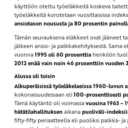
käyttöön otettu työeläkkeitä koskeva taitett
työeläkkeitä korotetaan vuosittaisissa indek
ansiotason noususta ja 80 prosentin painol
Tämän seurauksena eläkkeet ovat jääneet taso
jälkeen ansio- ja palkkakehityksestä. Sama e
vuonna
1995 oli 60 prosenttia
henkilön tuoll
2012 enää vain noin 46 prosenttiin vuoden
Alussa oli toisin
Alkuperäisissä työeläkelaeissa 1960-luvun a
kokonaisuudessaan eli
100-prosenttisesti p
Tämä käytäntö oli voimassa
vuosina 1963 – 
hätätilahallituksen
aikana
puoliväli-indeksi
fifty-fifty periaatteella eli puoliksi palkka-