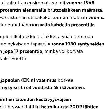
ut vaikuttaa ensimmäiseen eli
vuonna 1948
prosentin alenemalla bruttoeläkkeen määrästä
.
vahvistaman elinaikakertoimen mukaan
vuonna
ienennetään
runsaalla kahdella prosentilla
.
pien ikäluokkien eläkkeitä yhä enemmän
enee nykyiseen tapaan)
vuonna 1980 syntyneiden
än
jopa 17 prosenttia
, minkä voi korvata
kaksi vuotta.
ajapuolen (EK:n) vaatimus
koskee
a nykyisestä 63 vuodesta 65 ikävuoteen.
 kuntien talouden kestävyysvajeen
y kiihtyvään tahtiin
helmikuusta 2009 lähtien
,