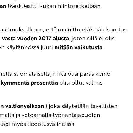
nen
(Kesk.)esitti Rukan hiihtoretkellään
vaatimukselle on, että mainittu eläkeiän korotus
n
vasta vuoden 2017 alusta
, joten sillä ei olisi
een käytännössä juuri
mitään vaikutusta
.
lta suomalaiselta, mikä olisi paras keino
sikymmentä prosenttia
olisi ollut valmis
an valtionvelkaan
( joka sälytetään tavallisten
aamalla ja vetoamalla työnantajapuolen
äpi myös tiedotusvälineissä.