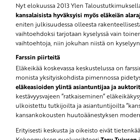
Nyt elokuussa 2013 Ylen Taloustutkimuksel
kansalaisista hyväksyisi myös eläkeiän alar
eniten julkisuudessa olleesta rakenteellisesta
vaihtoehdoksi tarjotaan kyselyssä vain toine
vaihtoehtoja, niin jokuhan niistä on kyselyyn
Farssin piirteitä
Eläkeikää koskevassa keskustelussa on farssin
monista yksityiskohdista pimennossa pidety
eläkeasioiden ylintä asiantuntijaa ja auktori
kestävyysvajeen ”ratkaiseminen” eläkeikäkys
ulkoistettu tutkijoilta ja asiantuntijoilta ”k
kansankokousten huutoäänestyksen moderni
Erityisesti keskusta ja oikeisto eivät tietenkä
Kokoomuksen puoluesihteeri
Taru Tujusen
j