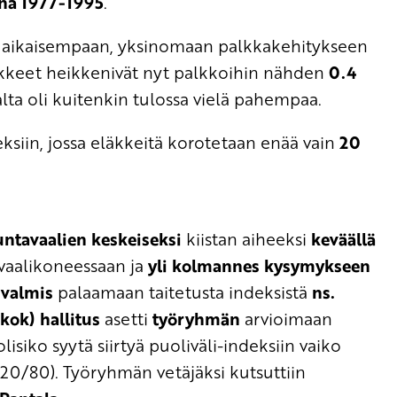
na 1977-1995
.
nys aikaisempaan, yksinomaan palkkakehitykseen
äkkeet heikkenivät nyt palkkoihin nähden
0.4
alta oli kuitenkin tulossa vielä pahempaa.
deksiin, jossa eläkkeitä korotetaan enää vain
20
ntavaalien keskeiseksi
kiistan aiheeksi
keväällä
 vaalikoneessaan ja
yli kolmannes kysymykseen
 valmis
palaamaan taitetusta indeksistä
ns.
(kok) hallitus
asetti
työryhmän
arvioimaan
isiko syytä siirtyä puoliväli-indeksiin vaiko
 (20/80). Työryhmän vetäjäksi kutsuttiin