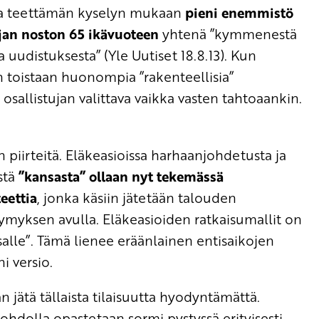
la teettämän kyselyn mukaan
pieni enemmistö
ajan noston 65 ikävuoteen
yhtenä ”kymmenestä
 uudistuksesta” (Yle Uutiset 18.8.13). Kun
n toistaan huonompia ”rakenteellisia”
 osallistujan valittava vaikka vasten tahtoaankin.
 piirteitä. Eläkeasioissa harhaanjohdetusta ja
stä
”kansasta” ollaan nyt tekemässä
teettia
, jonka käsiin jätetään talouden
ymyksen avulla. Eläkeasioiden ratkaisumallit on
ansalle”. Tämä lienee eräänlainen entisaikojen
 versio.
än jätä tällaista tilaisuutta hyodyntämättä.
ohdolla opastetaan sormi pystyssä erityisesti