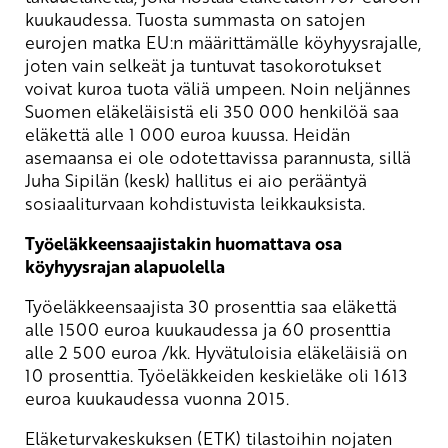
kuukaudessa. Tuosta summasta on satojen
eurojen matka EU:n määrittämälle köyhyysrajalle,
joten vain selkeät ja tuntuvat tasokorotukset
voivat kuroa tuota väliä umpeen. Noin neljännes
Suomen eläkeläisistä eli 350 000 henkilöä saa
eläkettä alle 1 000 euroa kuussa. Heidän
asemaansa ei ole odotettavissa parannusta, sillä
Juha Sipilän (kesk) hallitus ei aio perääntyä
sosiaaliturvaan kohdistuvista leikkauksista.
Työeläkkeensaajistakin huomattava osa
köyhyysrajan alapuolella
Työeläkkeensaajista 30 prosenttia saa eläkettä
alle 1500 euroa kuukaudessa ja 60 prosenttia
alle 2 500 euroa /kk. Hyvätuloisia eläkeläisiä on
10 prosenttia. Työeläkkeiden keskieläke oli 1613
euroa kuukaudessa vuonna 2015.
Eläketurvakeskuksen (ETK) tilastoihin nojaten