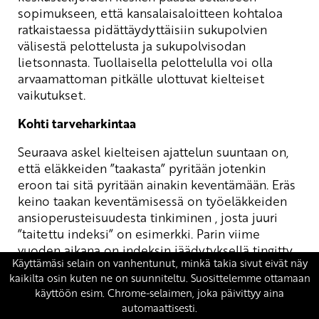
sopimukseen, että kansalaisaloitteen kohtaloa
ratkaistaessa pidättäydyttäisiin sukupolvien
välisestä pelottelusta ja sukupolvisodan
lietsonnasta. Tuollaisella pelottelulla voi olla
arvaamattoman pitkälle ulottuvat kielteiset
vaikutukset.
Kohti tarveharkintaa
Seuraava askel kielteisen ajattelun suuntaan on,
että eläkkeiden ”taakasta” pyritään jotenkin
eroon tai sitä pyritään ainakin keventämään. Eräs
keino taakan keventämisessä on työeläkkeiden
ansioperusteisuudesta tinkiminen , josta juuri
”taitettu indeksi” on esimerkki. Parin viime
vuoden aikana on indeksin jäädytyksellä tingitty
vielä 20-80-periaatteestakin.
Eivätkä tuohonkaan kaikki ole tyytyneet .
Työeläkeyhtiö Eteran toimitusjohtaja Stefan