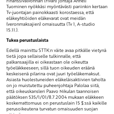
Finanssivalvonnan (Fivan) johtaja Anneli
Tuominen nyökkäsi myöntävästi pariinkin kertaan
Tv-juontajan painokkaasti korostaessa, että
eläkeyhtiöiden eläkevarat ovat meidän
(veronmaksajien) omaisuutta (Tv 1, A-studio
15.11.).
Tukea perustuslaista
Edellä mainittu STTK:n väite avaa pitkälle vietynä
tietä jopa sellaiselle tulkinnalle, että
palkansaajilla ei oikeastaan ole oikeutta
työeläkkeeseen, sillä tuon oikeuden eräänä
keskeisenä pilarina ovat juuri työeläkemaksut.
Asiasta huolestuneiden eläkeläisaktiivien taholta
on jo muistutettu puheenjohtaja Palolaa siitä,
että oikeuskansleri Paavo Nikulan taannoisen
päätöksen 535/1/01/8.7.2004 mukaan eläkkeen
koskemattomuus on perustuslain 15 §:ssä kaikille
perusoikeutena turvatun omaisuuden suojan