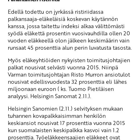
Edellä todettu on jyrkässä ristiriidassa
palkansaaja-eläkeläisiä koskevan käytännön
kanssa, jossa taitettu indeksi alkaa välittömästi
syödä eläkettä prosentin vuosivauhdilla ollen 20
vuoden eläkkeellä olon jälkeen keskimäärin vain
runsaat 45 prosenttia alun perin luvatusta tasosta.
Myös eläkeyhtiöiden nykyisten toimitusjohtajien
palkat nousivat selvästi vuonna 2015. Niinpä
Varman toimitusjohtajan Risto Murron ansiotulot
nousivat edellisvuodesta 32 prosenttia eli lähes
miljoonaan euroon ( ks. Tuomo Pietiläisen
analyysi. Helsingin Sanomat 2.11.).
Helsingin Sanomien (2.11.) selvityksen mukaan
tuhannen kovapalkkaisimman henkilön
keskiansiot nousivat 17 prosenttia vuonna 2015
kun suomalaisten keskipalkka kasvoi vain 1.2
prosenttia. Työeläkkeensaajien eläkkeet ovat