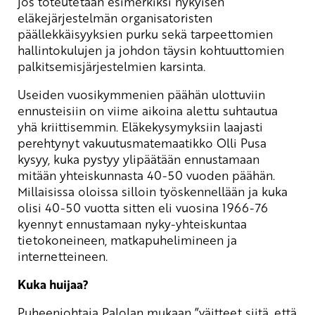
jos toteutetaan esimerkiksi nykyisen
eläkejärjestelmän organisatoristen
päällekkäisyyksien purku sekä tarpeettomien
hallintokulujen ja johdon täysin kohtuuttomien
palkitsemisjärjestelmien karsinta.
Useiden vuosikymmenien päähän ulottuviin
ennusteisiin on viime aikoina alettu suhtautua
yhä kriittisemmin. Eläkekysymyksiin laajasti
perehtynyt vakuutusmatemaatikko Olli Pusa
kysyy, kuka pystyy ylipäätään ennustamaan
mitään yhteiskunnasta 40-50 vuoden päähän.
Millaisissa oloissa silloin työskennellään ja kuka
olisi 40-50 vuotta sitten eli vuosina 1966-76
kyennyt ennustamaan nyky-yhteiskuntaa
tietokoneineen, matkapuhelimineen ja
internetteineen.
Kuka huijaa?
Puheenjohtaja Palolan mukaan ”väitteet siitä, että