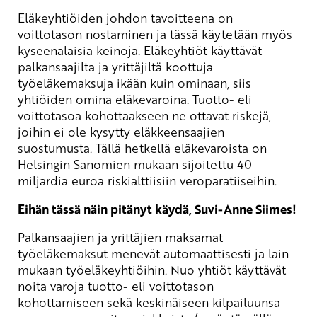
Eläkeyhtiöiden johdon tavoitteena on
voittotason nostaminen ja tässä käytetään myös
kyseenalaisia keinoja. Eläkeyhtiöt käyttävät
palkansaajilta ja yrittäjiltä koottuja
työeläkemaksuja ikään kuin ominaan, siis
yhtiöiden omina eläkevaroina. Tuotto- eli
voittotasoa kohottaakseen ne ottavat riskejä,
joihin ei ole kysytty eläkkeensaajien
suostumusta. Tällä hetkellä eläkevaroista on
Helsingin Sanomien mukaan sijoitettu 40
miljardia euroa riskialttiisiin veroparatiiseihin.
Eihän tässä näin pitänyt käydä, Suvi-Anne Siimes!
Palkansaajien ja yrittäjien maksamat
työeläkemaksut menevät automaattisesti ja lain
mukaan työeläkeyhtiöihin. Nuo yhtiöt käyttävät
noita varoja tuotto- eli voittotason
kohottamiseen sekä keskinäiseen kilpailuunsa