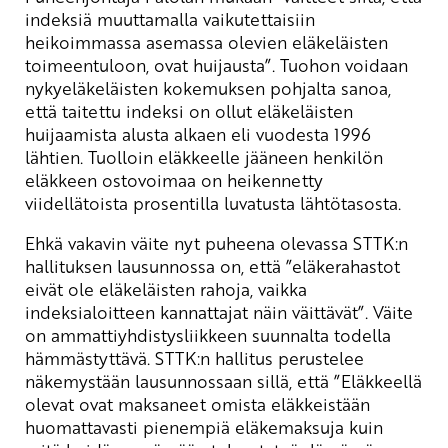
indeksiä muuttamalla vaikutettaisiin
heikoimmassa asemassa olevien eläkeläisten
toimeentuloon, ovat huijausta”. Tuohon voidaan
nykyeläkeläisten kokemuksen pohjalta sanoa,
että taitettu indeksi on ollut eläkeläisten
huijaamista alusta alkaen eli vuodesta 1996
lähtien. Tuolloin eläkkeelle jääneen henkilön
eläkkeen ostovoimaa on heikennetty
viidellätoista prosentilla luvatusta lähtötasosta.
Ehkä vakavin väite nyt puheena olevassa STTK:n
hallituksen lausunnossa on, että ”eläkerahastot
eivät ole eläkeläisten rahoja, vaikka
indeksialoitteen kannattajat näin väittävät”. Väite
on ammattiyhdistysliikkeen suunnalta todella
hämmästyttävä. STTK:n hallitus perustelee
näkemystään lausunnossaan sillä, että ”Eläkkeellä
olevat ovat maksaneet omista eläkkeistään
huomattavasti pienempiä eläkemaksuja kuin