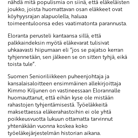
nähdä mitä populismia on siinä, että eläkeläisten
joukko, joista huomattavan osan eläkkeet ovat
köyhyysrajan alapuolella, haluaa
toimeentuloonsa edes vaatimatonta parannusta.
Eloranta perusteli kantaansa sillä, että
palkkaindeksin myötä eläkevarat tulisivat
uhkaavasti hiipumaan eli ”jos se pajatso kerran
tyhjennetään, sen jälkeen se on sitten tyhjä, eikä
toista tule”.
Suomen Senioriliikkeen puheenjohtaja ja
kansalaisaloitteen ensimmäinen allekirjoittaja
Kimmo Kiljunen on vastineessaan Elorannalle
huomauttanut, että eihän kyse ole mistään
rahastojen tyhjentämisestä. Työeläkkeitä
maksettaessa eläkerahastoihin ei ole yhtä
poikkeusvuotta lukuun ottamatta tarvinnut
yhtenäkään vuonna koskea koko
työeläkejärjestelmän historian aikana.