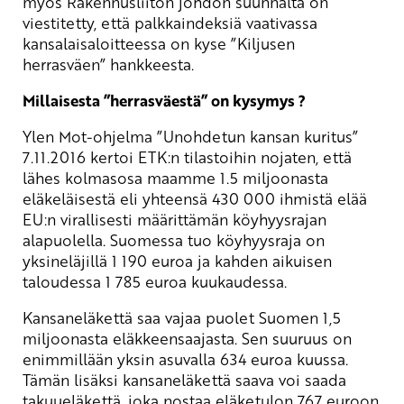
myös Rakennusliiton johdon suunnalta on
viestitetty, että palkkaindeksiä vaativassa
kansalaisaloitteessa on kyse ”Kiljusen
herrasväen” hankkeesta.
Millaisesta ”herrasväestä” on kysymys ?
Ylen Mot-ohjelma ”Unohdetun kansan kuritus”
7.11.2016 kertoi ETK:n tilastoihin nojaten, että
lähes kolmasosa maamme 1.5 miljoonasta
eläkeläisestä eli yhteensä 430 000 ihmistä elää
EU:n virallisesti määrittämän köyhyysrajan
alapuolella. Suomessa tuo köyhyysraja on
yksineläjillä 1 190 euroa ja kahden aikuisen
taloudessa 1 785 euroa kuukaudessa.
Kansaneläkettä saa vajaa puolet Suomen 1,5
miljoonasta eläkkeensaajasta. Sen suuruus on
enimmillään yksin asuvalla 634 euroa kuussa.
Tämän lisäksi kansaneläkettä saava voi saada
takuueläkettä, joka nostaa eläketulon 767 euroon