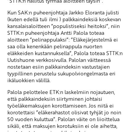
”STTK:n hallitus tyrmää aloitteen täysin”.
Kun SAK:n puheenjohtaja Jarkko Eloranta julisti
(kuten edellä tuli ilmi ) palkkaindeksiä koskevan
kansalaisaloitteen ”populistiseksi heitoksi”, niin
STTK:n puheenjohtaja Antti Palola toteaa
aloitteen ”pelinappulaksi”: ”Eläkejärjestelmä ei
saa olla kenenkään pelinappula nuorten
eläkkeiden kustannuksella”, Palola toteaa STTK:n
Uutishuone verkkosivulla. Palolan väitteessä
nostetaan esiin palkkaindeksin vastustajien
tyypillinen perustelu sukupolviongelmasta eri
ikäluokkien välillä.
Palola pelottelee ETK:n laskelmiin nojautuen,
että palkkaindeksiin siirtyminen johtaisi
työeläkemaksujen korottamiseen. Jos niitä ei
korotettaisi ”eläkerahastot olisivat tyhjät jo noin
50 vuoden kuluttua”. Palolan väite on liioittelua
sikäli, että maksujen korotuksiin ei ole aihetta,