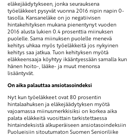
eläkejäädytykseen, jonka seurauksena
työeläkkeet pysyvät vuonna 2016 nipin napin 0-
tasolla. Kansaneläke on jo negatiivisen
hintakehityksen mukana pienentynyt vuoden
2016 alusta lukien 0.4 prosenttia miinuksen
puolelle. Sama miinuksen puolelle menevä
kehitys uhkaa myös työeläkkeitä jos nykyinen
kehitys saa jatkua. Tuon kehityksen myötä
eläkkeensaaja köyhtyy ikääntyessään samalla kun
hänen hoito-, lääke- ja muut menonsa
lisääntyvät.
On aika palauttaa ansiotasoindeksi
Nyt kun työeläkkeet ovat 80 prosentin
hintalaahuksen ja eläkejäädytyksen myötä
vajoamassa miinusmerkkisiksi on korkea aika
palata eläkkeitä vuosittain tarkistettaessa
hintaindeksistä alkuperäiseen ansiotasoindeksiin
Puolueisiin sitoutumaton Suomen Senioriliike