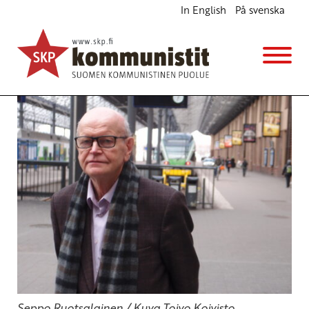
In English
På svenska
Eläkeläisten on noustava puolustamaan etujaan
Blogi
18.11.2016 - 16:08
Seppo Ruotsalainen / Kuva Toivo Koivisto