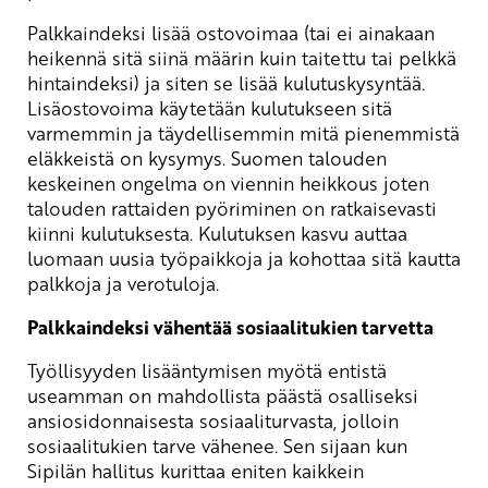
Palkkaindeksi lisää ostovoimaa (tai ei ainakaan
heikennä sitä siinä määrin kuin taitettu tai pelkkä
hintaindeksi) ja siten se lisää kulutuskysyntää.
Lisäostovoima käytetään kulutukseen sitä
varmemmin ja täydellisemmin mitä pienemmistä
eläkkeistä on kysymys. Suomen talouden
keskeinen ongelma on viennin heikkous joten
talouden rattaiden pyöriminen on ratkaisevasti
kiinni kulutuksesta. Kulutuksen kasvu auttaa
luomaan uusia työpaikkoja ja kohottaa sitä kautta
palkkoja ja verotuloja.
Palkkaindeksi vähentää sosiaalitukien tarvetta
Työllisyyden lisääntymisen myötä entistä
useamman on mahdollista päästä osalliseksi
ansiosidonnaisesta sosiaaliturvasta, jolloin
sosiaalitukien tarve vähenee. Sen sijaan kun
Sipilän hallitus kurittaa eniten kaikkein