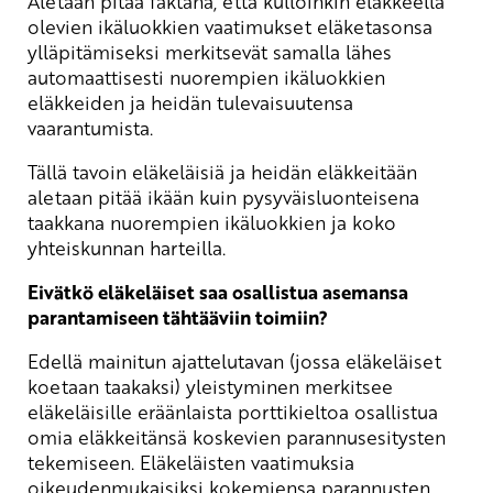
Aletaan pitää faktana, että kulloinkin eläkkeellä
olevien ikäluokkien vaatimukset eläketasonsa
ylläpitämiseksi merkitsevät samalla lähes
automaattisesti nuorempien ikäluokkien
eläkkeiden ja heidän tulevaisuutensa
vaarantumista.
Tällä tavoin eläkeläisiä ja heidän eläkkeitään
aletaan pitää ikään kuin pysyväisluonteisena
taakkana nuorempien ikäluokkien ja koko
yhteiskunnan harteilla.
Eivätkö eläkeläiset saa osallistua asemansa
parantamiseen tähtääviin toimiin?
Edellä mainitun ajattelutavan (jossa eläkeläiset
koetaan taakaksi) yleistyminen merkitsee
eläkeläisille eräänlaista porttikieltoa osallistua
omia eläkkeitänsä koskevien parannusesitysten
tekemiseen. Eläkeläisten vaatimuksia
oikeudenmukaisiksi kokemiensa parannusten