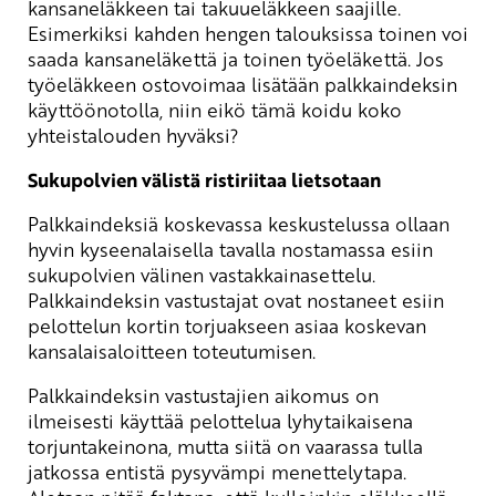
kansaneläkkeen tai takuueläkkeen saajille.
Esimerkiksi kahden hengen talouksissa toinen voi
saada kansaneläkettä ja toinen työeläkettä. Jos
työeläkkeen ostovoimaa lisätään palkkaindeksin
käyttöönotolla, niin eikö tämä koidu koko
yhteistalouden hyväksi?
Sukupolvien välistä ristiriitaa lietsotaan
Palkkaindeksiä koskevassa keskustelussa ollaan
hyvin kyseenalaisella tavalla nostamassa esiin
sukupolvien välinen vastakkainasettelu.
Palkkaindeksin vastustajat ovat nostaneet esiin
pelottelun kortin torjuakseen asiaa koskevan
kansalaisaloitteen toteutumisen.
Palkkaindeksin vastustajien aikomus on
ilmeisesti käyttää pelottelua lyhytaikaisena
torjuntakeinona, mutta siitä on vaarassa tulla
jatkossa entistä pysyvämpi menettelytapa.