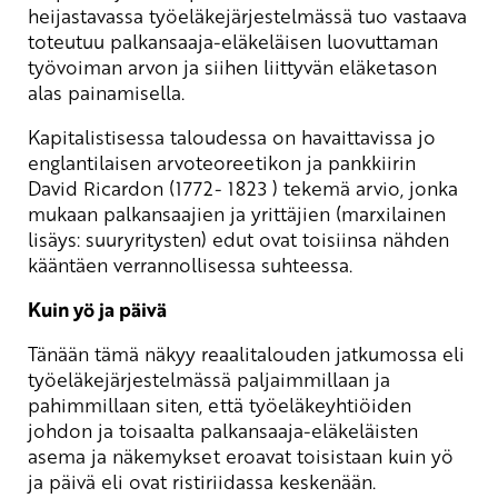
heijastavassa työeläkejärjestelmässä tuo vastaava
toteutuu palkansaaja-eläkeläisen luovuttaman
työvoiman arvon ja siihen liittyvän eläketason
alas painamisella.
Kapitalistisessa taloudessa on havaittavissa jo
englantilaisen arvoteoreetikon ja pankkiirin
David Ricardon (1772- 1823 ) tekemä arvio, jonka
mukaan palkansaajien ja yrittäjien (marxilainen
lisäys: suuryritysten) edut ovat toisiinsa nähden
kääntäen verrannollisessa suhteessa.
Kuin yö ja päivä
Tänään tämä näkyy reaalitalouden jatkumossa eli
työeläkejärjestelmässä paljaimmillaan ja
pahimmillaan siten, että työeläkeyhtiöiden
johdon ja toisaalta palkansaaja-eläkeläisten
asema ja näkemykset eroavat toisistaan kuin yö
ja päivä eli ovat ristiriidassa keskenään.