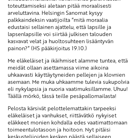
toteuttamiseksi aletaan pitää moraalisesti
arveluttavina. Helsingin Sanomat kysyy
palkkaindeksin vaatijoilta ”mitä moraalia
edustaisi sellainen ajattelu, että lapsille ja
lapsenlapsille voi siirtää julkisen talouden
kasvavat velat ja huoltosuhteen lisääntyvän
painon?” (HS pääkirjoitus 19.10.)
Me eläkeläiset ja ikäihmiset alamme tuntea, että
meidät ollaan asettamassa viime aikoina
uhkaavasti käyttäytyneiden pellejen ja klovnien
asemaan. Me muka uhkaamme tulevia sukupolvia
eli nykylapsia ja nuoria vaatimuksillamme. Uhuu!
Täällä mörkö, tässä teille pesäpallomailasta!
Pelosta kärsivät pelottelemattakin tarpeeksi
eläkeläiset ja vanhukset, riittävätkö nykyiset
eläkkeet monien kohdalla edes vaatimattomaan
toimeentulotasoon ja hoitoon. Nyt pitäisi
keskustelijoiden kesken päästä sellaiseen