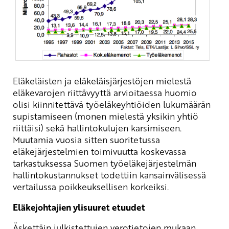
Eläkeläisten ja eläkeläisjärjestöjen mielestä
eläkevarojen riittävyyttä arvioitaessa huomio
olisi kiinnitettävä työeläkeyhtiöiden lukumäärän
supistamiseen (monen mielestä yksikin yhtiö
riittäisi) sekä hallintokulujen karsimiseen.
Muutamia vuosia sitten suoritetussa
eläkejärjestelmien toimivuutta koskevassa
tarkastuksessa Suomen työeläkejärjestelmän
hallintokustannukset todettiin kansainvälisessä
vertailussa poikkeuksellisen korkeiksi.
Eläkejohtajien ylisuuret etuudet
Äskettäin julkistettujen verotietojen mukaan