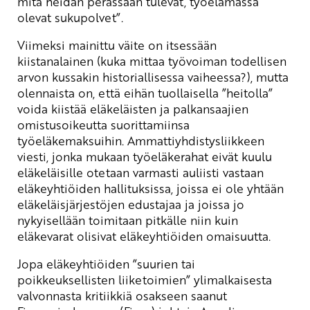
mitä heidän perässään tulevat, työelämässä
olevat sukupolvet”.
Viimeksi mainittu väite on itsessään
kiistanalainen (kuka mittaa työvoiman todellisen
arvon kussakin historiallisessa vaiheessa?), mutta
olennaista on, että eihän tuollaisella ”heitolla”
voida kiistää eläkeläisten ja palkansaajien
omistusoikeutta suorittamiinsa
työeläkemaksuihin. Ammattiyhdistysliikkeen
viesti, jonka mukaan työeläkerahat eivät kuulu
eläkeläisille otetaan varmasti auliisti vastaan
eläkeyhtiöiden hallituksissa, joissa ei ole yhtään
eläkeläisjärjestöjen edustajaa ja joissa jo
nykyisellään toimitaan pitkälle niin kuin
eläkevarat olisivat eläkeyhtiöiden omaisuutta.
Jopa eläkeyhtiöiden ”suurien tai
poikkeuksellisten liiketoimien” ylimalkaisesta
valvonnasta kritiikkiä osakseen saanut