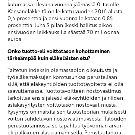
kulumassa olevana vuonna jäämässä 0-tasolle.
Kansaneläkkeitä on leikattu vuoden 2016 alusta
0,4 prosenttia ja ensi vuonna leikataan 0,85
prosenttia. Juha Sipilän (kesk) hallitus aikoo
ensivuoden leikkauksilla säästää 70 miljoonaa
euroa.
Onko tuotto-eli voittotason kohottaminen
tärkeämpää kuin eläkeläisten etu?
Taitetun indeksin olemassaolon oikeutusta ja
työeläkemaksujen korotusuhkaa perustellaan
sillä, että eläkeyhtiöiden tuottotavoitetta ei olla
saavuttamassa. Tuottotavoitteen nostovaatimus
tarkoittaa ensisijaisesti eläkeyhtiöiden ja niiden
asiakasyritysten voittotason nostovaatimusta.
Kysymys on marxilaisen talousteorian mukaisesti
voiton suhdeluvun nostovaatimuksesta. Talouden
perustuotannossa se tapahtuu työvoiman arvon
eli palkkojen alas painamisella. Perustuotantoa