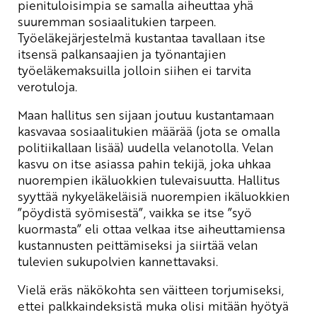
pienituloisimpia se samalla aiheuttaa yhä
suuremman sosiaalitukien tarpeen.
Työeläkejärjestelmä kustantaa tavallaan itse
itsensä palkansaajien ja työnantajien
työeläkemaksuilla jolloin siihen ei tarvita
verotuloja.
Maan hallitus sen sijaan joutuu kustantamaan
kasvavaa sosiaalitukien määrää (jota se omalla
politiikallaan lisää) uudella velanotolla. Velan
kasvu on itse asiassa pahin tekijä, joka uhkaa
nuorempien ikäluokkien tulevaisuutta. Hallitus
syyttää nykyeläkeläisiä nuorempien ikäluokkien
”pöydistä syömisestä”, vaikka se itse ”syö
kuormasta” eli ottaa velkaa itse aiheuttamiensa
kustannusten peittämiseksi ja siirtää velan
tulevien sukupolvien kannettavaksi.
Vielä eräs näkökohta sen väitteen torjumiseksi,
ettei palkkaindeksistä muka olisi mitään hyötyä