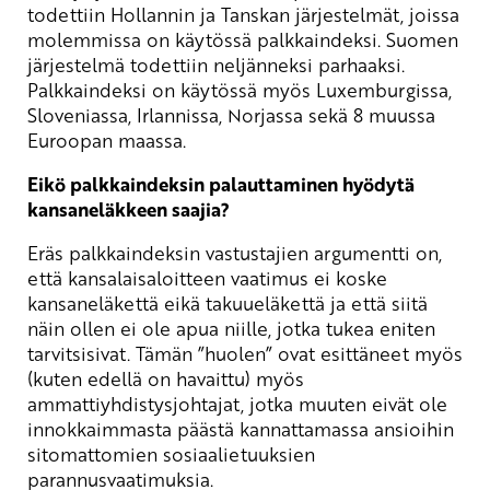
todettiin Hollannin ja Tanskan järjestelmät, joissa
molemmissa on käytössä palkkaindeksi. Suomen
järjestelmä todettiin neljänneksi parhaaksi.
Palkkaindeksi on käytössä myös Luxemburgissa,
Sloveniassa, Irlannissa, Norjassa sekä 8 muussa
Euroopan maassa.
Eikö palkkaindeksin palauttaminen hyödytä
kansaneläkkeen saajia?
Eräs palkkaindeksin vastustajien argumentti on,
että kansalaisaloitteen vaatimus ei koske
kansaneläkettä eikä takuueläkettä ja että siitä
näin ollen ei ole apua niille, jotka tukea eniten
tarvitsisivat. Tämän ”huolen” ovat esittäneet myös
(kuten edellä on havaittu) myös
ammattiyhdistysjohtajat, jotka muuten eivät ole
innokkaimmasta päästä kannattamassa ansioihin
sitomattomien sosiaalietuuksien
parannusvaatimuksia.