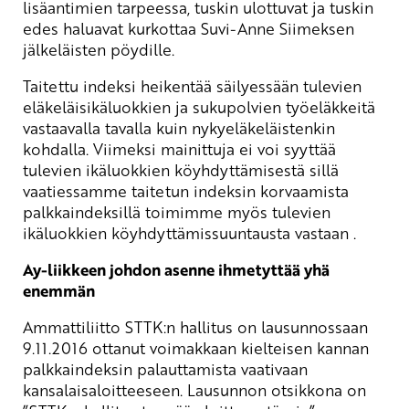
lisäantimien tarpeessa, tuskin ulottuvat ja tuskin
edes haluavat kurkottaa Suvi-Anne Siimeksen
jälkeläisten pöydille.
Taitettu indeksi heikentää säilyessään tulevien
eläkeläisikäluokkien ja sukupolvien työeläkkeitä
vastaavalla tavalla kuin nykyeläkeläistenkin
kohdalla. Viimeksi mainittuja ei voi syyttää
tulevien ikäluokkien köyhdyttämisestä sillä
vaatiessamme taitetun indeksin korvaamista
palkkaindeksillä toimimme myös tulevien
ikäluokkien köyhdyttämissuuntausta vastaan .
Ay-liikkeen johdon asenne ihmetyttää yhä
enemmän
Ammattiliitto STTK:n hallitus on lausunnossaan
9.11.2016 ottanut voimakkaan kielteisen kannan
palkkaindeksin palauttamista vaativaan
kansalaisaloitteeseen. Lausunnon otsikkona on