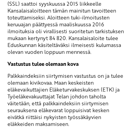
(SSL) saattoi syyskuussa 2015 liikkeelle
Kansalaisaloitteen tämän mainitun tavoitteen
toteuttamiseksi. Aloitteen tuki-ilmoitusten
keruuajan päättyessä maaliskuussa 2016
ilmoituksia oli virallisesti suoritetun tarkistuksen
mukaan kertynyt 84 820. Kansalaisaloite tulee
Eduskunnan käsiteltäväksi ilmeisesti kulumassa
olevan vuoden loppuun mennessä.
Vastustus tulee olemaan kova
Palkkaindeksiin siirtymisen vastustus on ja tulee
olemaan kivikovaa. Maan keskeisten
eläkevaikuttajien Eläketurvakeskuksen (ETK) ja
Työeläkevakuuttajat Telan johdon taholta
väitetään, että palkkaindeksiin siirtymisen
seurauksena eläkevarat loppuisivat kesken
eivätkä riittäisi nykyisten työssäkäyvien
eläkkeiden maksamiseen.