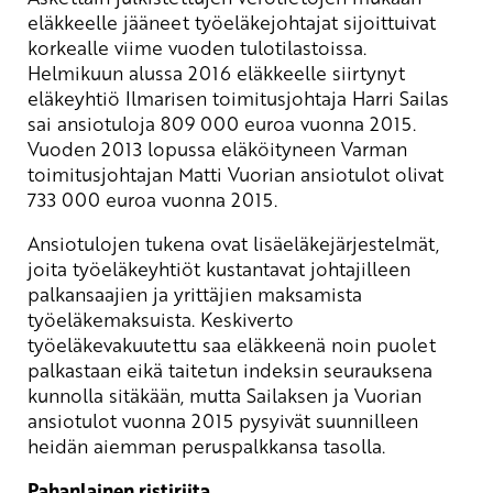
eläkkeelle jääneet työeläkejohtajat sijoittuivat
korkealle viime vuoden tulotilastoissa.
Helmikuun alussa 2016 eläkkeelle siirtynyt
eläkeyhtiö Ilmarisen toimitusjohtaja Harri Sailas
sai ansiotuloja 809 000 euroa vuonna 2015.
Vuoden 2013 lopussa eläköityneen Varman
toimitusjohtajan Matti Vuorian ansiotulot olivat
733 000 euroa vuonna 2015.
Ansiotulojen tukena ovat lisäeläkejärjestelmät,
joita työeläkeyhtiöt kustantavat johtajilleen
palkansaajien ja yrittäjien maksamista
työeläkemaksuista. Keskiverto
työeläkevakuutettu saa eläkkeenä noin puolet
palkastaan eikä taitetun indeksin seurauksena
kunnolla sitäkään, mutta Sailaksen ja Vuorian
ansiotulot vuonna 2015 pysyivät suunnilleen
heidän aiemman peruspalkkansa tasolla.
Pahanlainen ristiriita