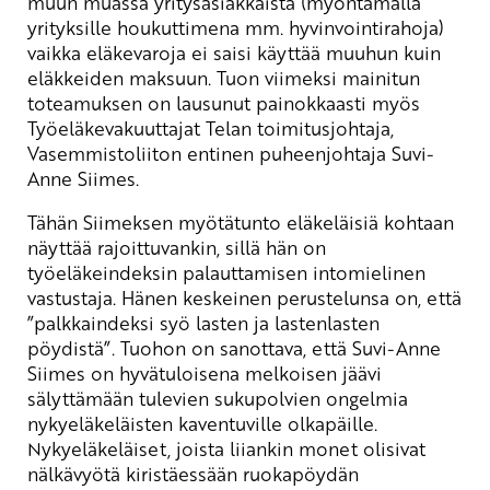
muun muassa yritysasiakkaista (myöntämällä
yrityksille houkuttimena mm. hyvinvointirahoja)
vaikka eläkevaroja ei saisi käyttää muuhun kuin
eläkkeiden maksuun. Tuon viimeksi mainitun
toteamuksen on lausunut painokkaasti myös
Työeläkevakuuttajat Telan toimitusjohtaja,
Vasemmistoliiton entinen puheenjohtaja Suvi-
Anne Siimes.
Tähän Siimeksen myötätunto eläkeläisiä kohtaan
näyttää rajoittuvankin, sillä hän on
työeläkeindeksin palauttamisen intomielinen
vastustaja. Hänen keskeinen perustelunsa on, että
”palkkaindeksi syö lasten ja lastenlasten
pöydistä”. Tuohon on sanottava, että Suvi-Anne
Siimes on hyvätuloisena melkoisen jäävi
sälyttämään tulevien sukupolvien ongelmia
nykyeläkeläisten kaventuville olkapäille.
Nykyeläkeläiset, joista liiankin monet olisivat
nälkävyötä kiristäessään ruokapöydän