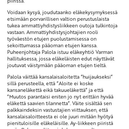
piirissä.
Voidaan kysyä, joudutaanko eläkekysymyksessä
etsimään porvarillisen valtion perustuslaista
tukea ammattiyhdistysliikkeen outoja tulkintoja
vastaan. Ammattiyhdistysjohtajien rooli
työväestön etujen puolustamisessa on
sekoittumassa pääoman etujen kanssa.
Puheenjohtaja Palola istuu eläkeyhtiö Varman
hallituksessa, jossa eläkeläisten edut näyttävät
joutuvat väistymään pääoman etujen tieltä.
Palola väittää kansalaisaloitetta ”huijaukseksi”
sillä perusteella, että ”Aloite ei koske
kansaneläkettä eikä takuueläkettä” ja että
”Muutos parantaisi eniten jo nyt erittäin hyvää
eläkettä saavien tilannetta”. Väite sisältää sen
palkkaindeksin vastustajien viittauksen, että
kansalaisaloitteesta ei ole juuri mitään hyötyä
pienituloisille eläkeläisille. Ay-liikkeen piiristä