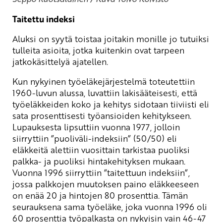
Taitettu indeksi
Aluksi on syytä toistaa joitakin monille jo tutuiksi
tulleita asioita, jotka kuitenkin ovat tarpeen
jatkokäsittelyä ajatellen.
Kun nykyinen työeläkejärjestelmä toteutettiin
1960-luvun alussa, luvattiin lakisääteisesti, että
työeläkkeiden koko ja kehitys sidotaan tiiviisti eli
sata prosenttisesti työansioiden kehitykseen.
Lupauksesta lipsuttiin vuonna 1977, jolloin
siirryttiin ”puoliväli-indeksiin” (50/50) eli
eläkkeitä alettiin vuosittain tarkistaa puoliksi
palkka- ja puoliksi hintakehityksen mukaan.
Vuonna 1996 siirryttiin ”taitettuun indeksiin”,
jossa palkkojen muutoksen paino eläkkeeseen
on enää 20 ja hintojen 80 prosenttia. Tämän
seurauksena sama työeläke, joka vuonna 1996 oli
60 prosenttia työpalkasta on nykyisin vain 46-47