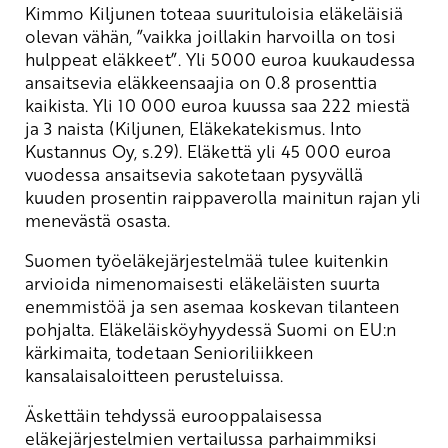
Kimmo Kiljunen toteaa suurituloisia eläkeläisiä
olevan vähän, ”vaikka joillakin harvoilla on tosi
hulppeat eläkkeet”. Yli 5000 euroa kuukaudessa
ansaitsevia eläkkeensaajia on 0.8 prosenttia
kaikista. Yli 10 000 euroa kuussa saa 222 miestä
ja 3 naista (Kiljunen, Eläkekatekismus. Into
Kustannus Oy, s.29). Eläkettä yli 45 000 euroa
vuodessa ansaitsevia sakotetaan pysyvällä
kuuden prosentin raippaverolla mainitun rajan yli
menevästä osasta.
Suomen työeläkejärjestelmää tulee kuitenkin
arvioida nimenomaisesti eläkeläisten suurta
enemmistöä ja sen asemaa koskevan tilanteen
pohjalta. Eläkeläisköyhyydessä Suomi on EU:n
kärkimaita, todetaan Senioriliikkeen
kansalaisaloitteen perusteluissa.
Äskettäin tehdyssä eurooppalaisessa
eläkejärjestelmien vertailussa parhaimmiksi