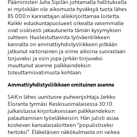
Pääministeri Juha Sipilän johtamalla hallituksella
ei myöskään ole aikomusta hyväksyä tuota lähes
85 000:n kannattajan allekirjoittamaa loitetta.
Kaikki eduskuntapuolueet oikealta vasemmalle
ovat sisäisesti jakautuneita tämän kysymyksen
suhteen. Huolestuttavinta työväenliikkeen
kannalta on ammattiyhdistysliikkeen pitkään
jatkunut vaitonainen ja viime aikoina suorastaan
torjuvaksi ja osin jopa jyrkän torjuvaksi
muuttunut asenne palkkaindeksin
toteuttamisvatimusta kohtaan.
Ammattiyhdistysliikkeen omituinen asenne
SAK:n lähes uunituore puheenjohtaja Jarkko
Eloranta tyrmäsi Keskisuomalaisessa 30.10.
julkaistussa kirjoituksessaan palkkaindeksin
palauttamisen työeläkkeisiin. Hän julisti asiaa
koskevan kansalaisaloitteen ”populistiseksi
heitoksi”. Eläkeläisen näkökulmasta on vaikea