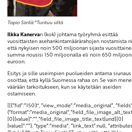
Tapio Siirilä:"Tuntuu siltä
Ilkka Kanerva
n (kok) johtama työryhmä esittää
vuosittaisten asehankintamäärärahojen nostamista ni
että nykyisen noin 500 miljoonan sijasta vuosittaine
summa nousisi 150 miljoonalla eli noin 650 miljoo
euroon.
Esitys ja sille useimpien puolueiden antama siunaus
osoittaa, että kyllä Suomessa rahaa on. Se vain men
väärään tarkoitukseen, kun se käytetään aseiden
ostamiseen.
[[{”fid”:”1503″, ”view_mode”:”media_original”, ”fields”
{”format”:”media_original”,”field_file_image_alt_tex
[0][value]”:””,”field_file_image_title_text[und][0]
[value]”:””}, ”type”:”media”, ”link_text”:null, ”attributes