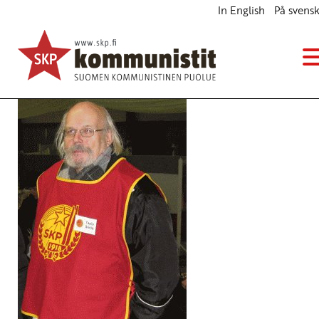
In English
På svens
EIKÖ SOTAHERROILLE MIKÄÄN RIITÄ
Blogi
2.10.2014 - 13:23