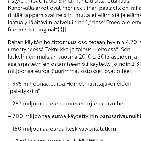
{”style”:”float: Tapio Siirilä:”Tuntuu siltä, että Ilkka
Kanervalla arvot ovat menneet ihan päälaelleen: rah
riittää tappamisvälineisiin, mutta ei elämistä ja eläm
laatua ylläpitäviin palveluihin.”;”,”class”:”media-elem
file-media-original”} }]]
Rahan käytön holtittomuus osoitetaan hyvin 4.4.201
ilmestyneessä Tekniikka ja talous –lehdessä. Sen
laskelmien mukaan vuosina 2010 … 2013 aseiden ja
asejärjestelmien ostamiseen oli käytetty jo noin 2 
miljoonaa euroa. Suurimmat ostokset ovat olleet
– 995 miljoonaa euroa Hornet-hävittäjäkoneiden
”päivityksiin”
– 257 miljoonaa euroa miinantorjuntalaivoihin
– 200 miljoonaa euroa käytettyihin panssarivaunuih
– 150 miljoonaa euroa keskivalvontatutkiin
– 43 miljoonaa euroa Hawk-hävittäjiin.