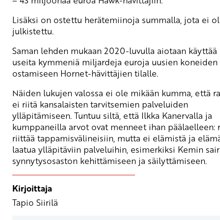
Lisäksi on ostettu herätemiinoja summalla, jota ei o
julkistettu.
Saman lehden mukaan 2020-luvulla aiotaan käyttää
useita kymmeniä miljardeja euroja uusien koneiden
ostamiseen Hornet-hävittäjien tilalle.
Näiden lukujen valossa ei ole mikään kumma, että r
ei riitä kansalaisten tarvitsemien palveluiden
ylläpitämiseen. Tuntuu siltä, että Ilkka Kanervalla ja
kumppaneilla arvot ovat menneet ihan päälaelleen: 
riittää tappamisvälineisiin, mutta ei elämistä ja eläm
laatua ylläpitäviin palveluihin, esimerkiksi Kemin sai
synnytysosaston kehittämiseen ja säilyttämiseen.
Kirjoittaja
Tapio Siirilä