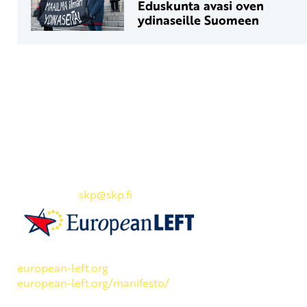
Eduskunta avasi oven
ydinaseille Suomeen
Yhteystiedot
SKP:n toimisto
Osoite: Viljatie 4 B 3. kerros, 00700 Helsinki
Puh: 045 7834 1346
Sähköposti:
skp
@skp.fi
SKP on Euroopan Vasemmistopuolueen jäsen.
european-left.org
european-left.org/manifesto/