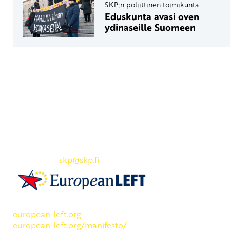
SKP:n poliittinen toimikunta
Eduskunta avasi oven
ydinaseille Suomeen
Yhteystiedot
SKP:n toimisto
Osoite: Viljatie 4 B 3. kerros, 00700 Helsinki
Puh: 045 7834 1346
Sähköposti:
skp
@skp.fi
SKP on Euroopan Vasemmistopuolueen jäsen.
european-left.org
european-left.org/manifesto/