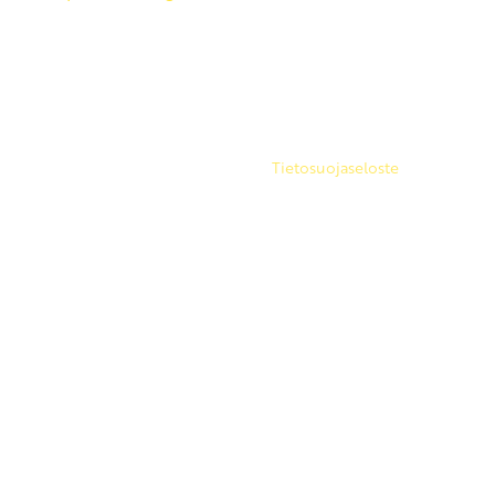
Copyright 2026 © SKP
|
Tietosuojaseloste