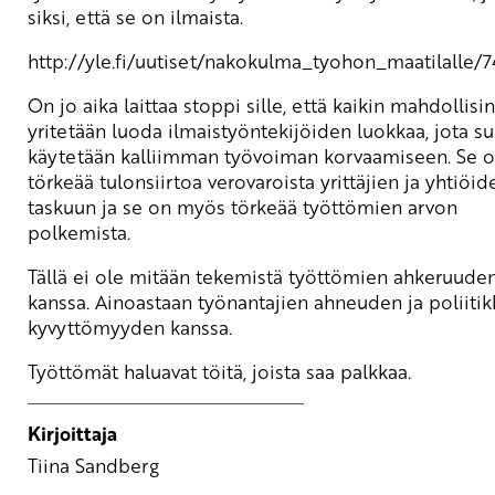
siksi, että se on ilmaista.
http://yle.fi/uutiset/nakokulma_tyohon_maatilalle/
On jo aika laittaa stoppi sille, että kaikin mahdollisi
yritetään luoda ilmaistyöntekijöiden luokkaa, jota su
käytetään kalliimman työvoiman korvaamiseen. Se 
törkeää tulonsiirtoa verovaroista yrittäjien ja yhtiöid
taskuun ja se on myös törkeää työttömien arvon
polkemista.
Tällä ei ole mitään tekemistä työttömien ahkeruude
kanssa. Ainoastaan työnantajien ahneuden ja poliiti
kyvyttömyyden kanssa.
Työttömät haluavat töitä, joista saa palkkaa.
Kirjoittaja
Tiina Sandberg