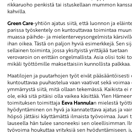
rikkaruoho penkistä tai istuskellaan mummon kanss
kahvilla.
Green Care
-yhtiön ajatus siitä, että luonnon ja eläint
parissa työskentely on kuntouttavaa toimintaa muun
muassa päihde- ja mielenterveysongelmista kärsivill
ihan oikea. Tästä on paljon hyviä esimerkkejä. Sen si
sellainen toiminta, jossa yksityistä yrittäjää tuetaan
verovaroin on erittäin ongelmallista. Asia olisi toki t
mikäli työttömille maksettaisiin kunnollista palkkaa.
Maatilojen ja puutarhojen työt eivät pääsääntöisesti 
kuntouttavaa puuhastelua vaan vaativat sekä voimaa 
ymmärrystä siitä, mitä ollaan tekemässä. Kaikista ei n
ole, eikä sitä pitäisi olla vaikea käsittää. Ylen Hämee
toimituksen toimittaja
Eeva Hannula
n mielestä työt
hyödyntäminen on hyvä ja kannatettava ajatus ja vai
höpsö jättäisi käyttämättä ilmaista työvoimaa. Juuri t
lauseella hän tulee sanoneeksi sen oleellisimman. I
työvoima houkuttaa yrityksiä sen hyödyntämiseen, ju