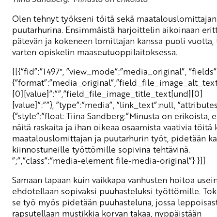
Olen tehnyt työkseni töitä sekä maatalouslomittajan
puutarhurina. Ensimmäistä harjoittelin aikoinaan erit
pätevän ja kokeneen lomittajan kanssa puoli vuotta, 
varten opiskelin maaseutuoppilaitoksessa.
[[{”fid”:”1497″, ”view_mode”:”media_original”, ”fields”
{”format”:”media_original”,”field_file_image_alt_tex
[0][value]”:””,”field_file_image_title_text[und][0]
[value]”:””}, ”type”:”media”, ”link_text”:null, ”attributes
{”style”:”float: Tiina Sandberg:”Minusta on erikoista, e
näitä raskaita ja ihan oikeaa osaamista vaativia töitä
maatalouslomittajan ja puutarhurin työt, pidetään kai
kiinnostuneille työttömille sopivina tehtävinä.
”;”,”class”:”media-element file-media-original”} }]]
Samaan tapaan kuin vaikkapa vanhusten hoitoa usei
ehdotellaan sopivaksi puuhasteluksi työttömille. Tok
se työ myös pidetään puuhasteluna, jossa leppoisast
rapsutellaan mustikkia korvan takaa, nyppäistään