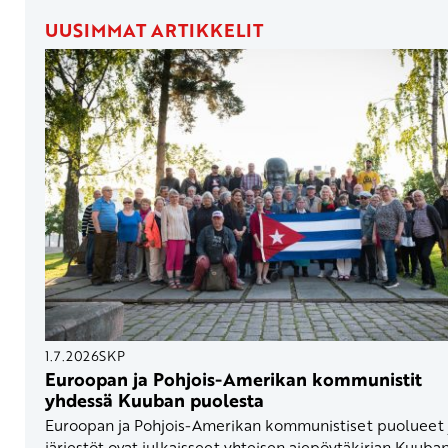
UUSIMMAT ARTIKKELIT
1.7.2026
SKP
Euroopan ja Pohjois-Amerikan kommunistit
yhdessä Kuuban puolesta
Euroopan ja Pohjois-Amerikan kommunistiset puolueet 
järjestöt ovat julkaisseet yhteisen aiepöytäkirjan Kuuba