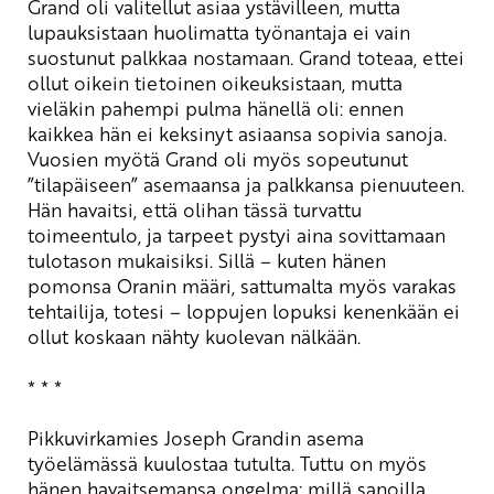
Grand oli valitellut asiaa ystävilleen, mutta
lupauksistaan huolimatta työnantaja ei vain
suostunut palkkaa nostamaan. Grand toteaa, ettei
ollut oikein tietoinen oikeuksistaan, mutta
vieläkin pahempi pulma hänellä oli: ennen
kaikkea hän ei keksinyt asiaansa sopivia sanoja.
Vuosien myötä Grand oli myös sopeutunut
”tilapäiseen” asemaansa ja palkkansa pienuuteen.
Hän havaitsi, että olihan tässä turvattu
toimeentulo, ja tarpeet pystyi aina sovittamaan
tulotason mukaisiksi. Sillä – kuten hänen
pomonsa Oranin määri, sattumalta myös varakas
tehtailija, totesi – loppujen lopuksi kenenkään ei
ollut koskaan nähty kuolevan nälkään.
* * *
Pikkuvirkamies Joseph Grandin asema
työelämässä kuulostaa tutulta. Tuttu on myös
hänen havaitsemansa ongelma: millä sanoilla