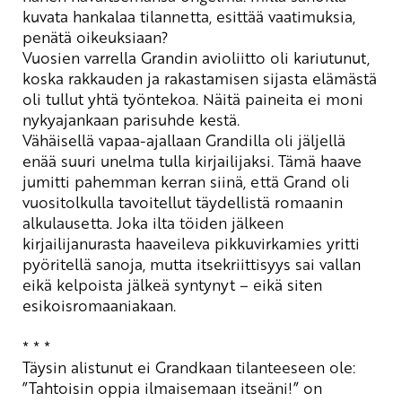
kuvata hankalaa tilannetta, esittää vaatimuksia,
penätä oikeuksiaan?
Vuosien varrella Grandin avioliitto oli kariutunut,
koska rakkauden ja rakastamisen sijasta elämästä
oli tullut yhtä työntekoa. Näitä paineita ei moni
nykyajankaan parisuhde kestä.
Vähäisellä vapaa-ajallaan Grandilla oli jäljellä
enää suuri unelma tulla kirjailijaksi. Tämä haave
jumitti pahemman kerran siinä, että Grand oli
vuositolkulla tavoitellut täydellistä romaanin
alkulausetta. Joka ilta töiden jälkeen
kirjailijanurasta haaveileva pikkuvirkamies yritti
pyöritellä sanoja, mutta itsekriittisyys sai vallan
eikä kelpoista jälkeä syntynyt – eikä siten
esikoisromaaniakaan.
* * *
Täysin alistunut ei Grandkaan tilanteeseen ole:
”Tahtoisin oppia ilmaisemaan itseäni!” on