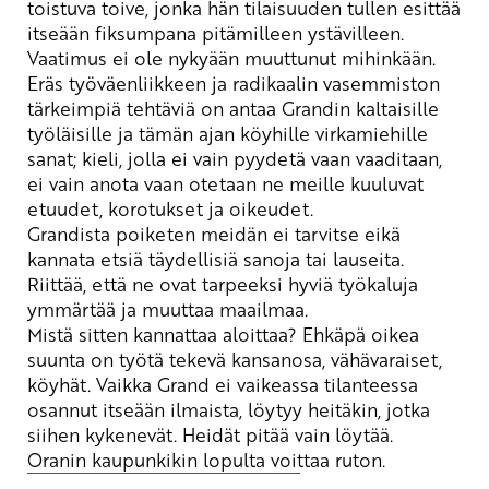
toistuva toive, jonka hän tilaisuuden tullen esittää
itseään fiksumpana pitämilleen ystävilleen.
Vaatimus ei ole nykyään muuttunut mihinkään.
Eräs työväenliikkeen ja radikaalin vasemmiston
tärkeimpiä tehtäviä on antaa Grandin kaltaisille
työläisille ja tämän ajan köyhille virkamiehille
sanat; kieli, jolla ei vain pyydetä vaan vaaditaan,
ei vain anota vaan otetaan ne meille kuuluvat
etuudet, korotukset ja oikeudet.
Grandista poiketen meidän ei tarvitse eikä
kannata etsiä täydellisiä sanoja tai lauseita.
Riittää, että ne ovat tarpeeksi hyviä työkaluja
ymmärtää ja muuttaa maailmaa.
Mistä sitten kannattaa aloittaa? Ehkäpä oikea
suunta on työtä tekevä kansanosa, vähävaraiset,
köyhät. Vaikka Grand ei vaikeassa tilanteessa
osannut itseään ilmaista, löytyy heitäkin, jotka
siihen kykenevät. Heidät pitää vain löytää.
Oranin kaupunkikin lopulta voittaa ruton.