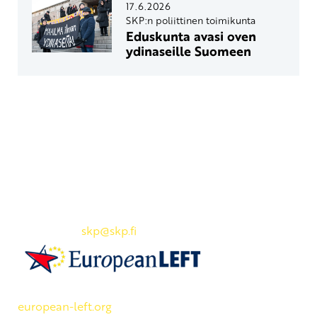
17.6.2026
SKP:n poliittinen toimikunta
Eduskunta avasi oven
ydinaseille Suomeen
Yhteystiedot
SKP:n toimisto
Osoite: Viljatie 4 B 3. kerros, 00700 Helsinki
Puh: 045 7834 1346
Sähköposti:
skp
@skp.fi
SKP on Euroopan Vasemmistopuolueen jäsen.
european-left.org