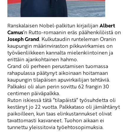
Ranskalaisen Nobel-palkitun kirjailijan
Albert
Camus
’n Rutto-romaanin eräs päähenkilöistä on
Joseph Grand
. Kulkutaudin runteleman Oranin
kaupungin määrinviraston pikkuvirkamies on
työväenliikkeen kannalta mielenkiintoinen ja
erittäin ajankohtainen hahmo.
Grand oli perheen perustamisen tuomassa
rahapulassa päätynyt aikoinaan hoitamaan
kaupungin tilapäisen apuvirkailijan tehtäviä.
Palkaksi oli alun perin sovittu 62 frangin 30
centimen päiväpalkka.
Ruton iskiessä tätä ”tilapäistä” työsuhdetta oli
kestänyt jo 22 vuotta. Palkkataso oli jämähtänyt
paikoilleen, kun taas elinkustannukset olivat
tavattomasti kasvaneet. Tuohon aikaan ei
tunnettu yleissitovia työehtosopimuksia.