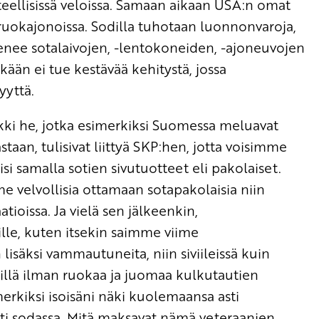
eteellisissä veloissa. Samaan aikaan USA:n omat
ruokajonoissa. Sodilla tuhotaan luonnonvaroja,
menee sotalaivojen, -lentokoneiden, -ajoneuvojen
ään ei tue kestävää kehitystä, jossa
yyttä.
aikki he, jotka esimerkiksi Suomessa meluavat
taan, tulisivat liittyä SKP:hen, jotta voisimme
si samalla sotien sivutuotteet eli pakolaiset.
velvollisia ottamaan sotapakolaisia niin
oissa. Ja vielä sen jälkeenkin,
lle, kuten itsekin saimme viime
säksi vammautuneita, niin siviileissä kuin
reillä ilman ruokaa ja juomaa kulkutautien
imerkiksi isoisäni näki kuolemaansa asti
sti sodassa. Mitä maksavat nämä veteraanien