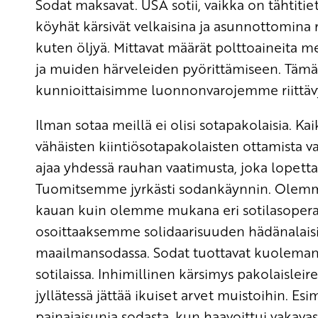
Sodat maksavat. USA sotii, vaikka on tähtiti
köyhät kärsivät velkaisina ja asunnottomina 
kuten öljyä. Mittavat määrät polttoaineita 
ja muiden härveleiden pyörittämiseen. Tämäk
kunnioittaisimme luonnonvarojemme riittäv
Ilman sotaa meillä ei olisi sotapakolaisia. K
vähäisten kiintiösotapakolaisten ottamista vas
ajaa yhdessä rauhan vaatimusta, joka lopettai
Tuomitsemme jyrkästi sodankäynnin. Olemme 
kauan kuin olemme mukana eri sotilasoperaati
osoittaaksemme solidaarisuuden hädänalaisi
maailmansodassa. Sodat tuottavat kuoleman li
sotilaissa. Inhimillinen kärsimys pakolaislei
jyllätessä jättää ikuiset arvet muistoihin. Es
painajaisunia sodasta, kun haavoittui vakava