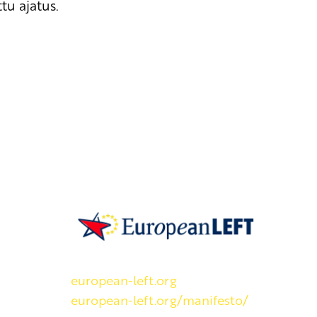
tu ajatus.
SKP on Euroopan Vasemmistopuolueen j
european-left.org
european-left.org/manifesto/