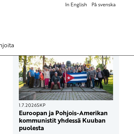
In English
På svenska
UUSIMMAT ARTIKKELIT
hjoita
1.7.2026
SKP
Euroopan ja Pohjois-Amerikan
kommunistit yhdessä Kuuban
puolesta