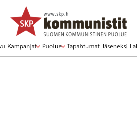
vu
Kampanjat
Puolue
Tapahtumat
Jäseneksi
La