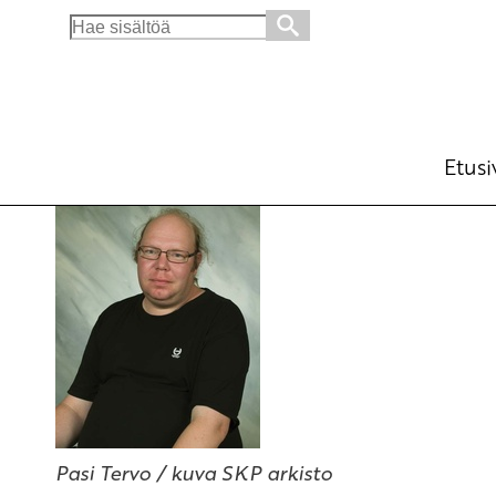
Search
for:
Aseidenriisunta kannattaa
Blogi
16.3.2015 - 12:05
Etusi
Pasi Tervo / kuva SKP arkisto