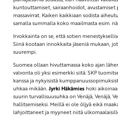
kuntouttamiset, sairaanhoidot, avustamiset p
massavirrat. Kaiken kaikkiaan sodista aiheut
samalla summalla koko maailmasta esim. nälä
Irvokkainta on se, että sotien menestykse
Siinä kootaan innokkaita jäseniä mukaan, jott
suurempi.
Suomea ollaan hivuttamassa koko ajan lähemm
valvonta oli yksi esimerkki siitä. SKP tuomits
kanssa ja nykyisistä kumppanuussopimuksista 
uhkaa mikään.
Jyrki Häkämies
hoki aikoinaa
suurin turvallisuusuhka on Venäjä, Venäjä, 
hallitsemiseksi. Meillä ei ole öljyä eikä m
lahjoittaneet ja myyneet niitä ulkomaalaisille s