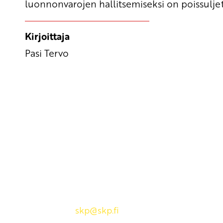
luonnonvarojen hallitsemiseksi on poissuljet
Kirjoittaja
Pasi Tervo
Yhteystiedot
SKP:n toimisto
Osoite: Viljatie 4 B 3. kerros, 00700 Helsinki
Puh: 045 7834 1346
Sähköposti:
skp
@skp.fi