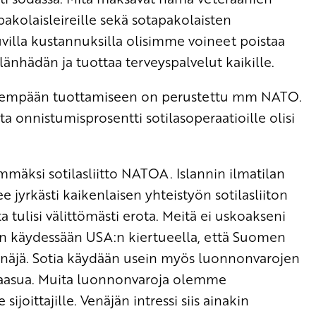
akolaisleireille sekä sotapakolaisten
uvilla kustannuksilla olisimme voineet poistaa
nhädän ja tuottaa terveyspalvelut kaikille.
llisempään tuottamiseen on perustettu mm NATO.
a onnistumisprosentti sotilasoperaatioille olisi
äksi sotilasliitto NATOA. Islannin ilmatilan
ee jyrkästi kaikenlaisen yhteistyön sotilasliiton
tulisi välittömästi erota. Meitä ei uskoakseni
n käydessään USA:n kiertueella, että Suomen
Venäjä. Sotia käydään usein myös luonnonvarojen
aakaasua. Muita luonnonvaroja olemme
ijoittajille. Venäjän intressi siis ainakin