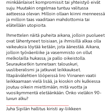
minkäänlaiset kompromissit tai yhteistyö eivät
suju. Muutakin ongelmaa tuntuu valitussa
aatteessa olevan. Milloin ollaan kiinni menneessä
ja milloin taas vaaditaan mahdottomia tai
elätellään utopioita.
Ihmettelen näitä puheita aikana, jolloin puolueet
ovat lähentyneet toisiaan, ja ihmisillä alkaa olla
vaikeuksia löytää ketään, jota äänestää. Aikana,
jolloin työväenliike ja vasemmisto on ollut
melkolailla hukassa, ja pallo oikeistolla.
Seurauksetkin tunnetaan: talouskuri,
uusliberalismi ja jatkuvat leikkaukset.
Iltapäivälehtien lööpeissä Iiro Viinanen vaatii
leikkaamaan vielä lisää, ja kioskin ohi kulkiessa
joutuu oikein miettimään, mitä vuotta ja
vuosikymmentä eletäänkään. Onko vieläkin 90-
luvun alku?
Juha Sipilän hallitus kiristi ay-liikkeen