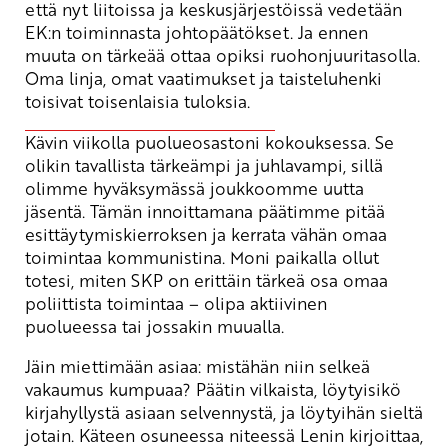
että nyt liitoissa ja keskusjärjestöissä vedetään
EK:n toiminnasta johtopäätökset. Ja ennen
muuta on tärkeää ottaa opiksi ruohonjuuritasolla.
Oma linja, omat vaatimukset ja taisteluhenki
toisivat toisenlaisia tuloksia.
Kävin viikolla puolueosastoni kokouksessa. Se
olikin tavallista tärkeämpi ja juhlavampi, sillä
olimme hyväksymässä joukkoomme uutta
jäsentä. Tämän innoittamana päätimme pitää
esittäytymiskierroksen ja kerrata vähän omaa
toimintaa kommunistina. Moni paikalla ollut
totesi, miten SKP on erittäin tärkeä osa omaa
poliittista toimintaa – olipa aktiivinen
puolueessa tai jossakin muualla.
Jäin miettimään asiaa: mistähän niin selkeä
vakaumus kumpuaa? Päätin vilkaista, löytyisikö
kirjahyllystä asiaan selvennystä, ja löytyihän sieltä
jotain. Käteen osuneessa niteessä Lenin kirjoittaa,