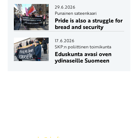
29.6.2026
Punainen sateenkaari
Pride is also a struggle for
bread and security
17.6.2026
SKP:n poliittinen toimikunta
Eduskunta avasi oven
ydinaseille Suomeen
Yhteystiedot
SKP:n toimisto
Osoite: Viljatie 4 B 3. kerros, 00700 Helsinki
Puh: 045 7834 1346