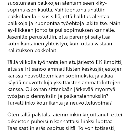
suostumaan palkkojen alentamiseen kiky-
sopimuksen kautta. Vaihtoehtona uhattiin
pakkolaeilla – siis sillä, että hallitus alentaa
palkkoja ja huonontaa työehtoja lakiteitse. Näin
ay-liikkeen johto taipui sopimuksen kannalle.
Jäsenille perusteltiin, että parempi säilyttää
kolmikantainen yhteistyö, kuin ottaa vastaan
hallituksen pakkolait.
Tällä viikolla työnantajien etujärjestö EK ilmoitti,
että se irtisanoo ammatillisten keskusjärjestöjen
kanssa neuvottelemiaan sopimuksia, ja alkaa
käydä neuvotteluja yksittäisten ammattiliittojen
kanssa. Olikohan sittenkään järkevää myöntyä
työajan pidennyksiin ja palkanalennuksiin?
Turvattiinko kolmikanta ja neuvotteluvoima?
Olen tällä palstalla aiemminkin kirjoittanut, ettei
oikeiston puheisiin kannattaisi liiaksi luottaa.
Taas saatiin eräs osoitus siitä. Toivon totisesti,