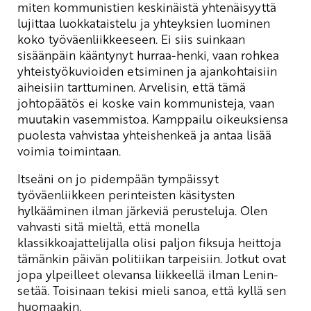
miten kommunistien keskinäistä yhtenäisyyttä
lujittaa luokkataistelu ja yhteyksien luominen
koko työväenliikkeeseen. Ei siis suinkaan
sisäänpäin kääntynyt hurraa-henki, vaan rohkea
yhteistyökuvioiden etsiminen ja ajankohtaisiin
aiheisiin tarttuminen. Arvelisin, että tämä
johtopäätös ei koske vain kommunisteja, vaan
muutakin vasemmistoa. Kamppailu oikeuksiensa
puolesta vahvistaa yhteishenkeä ja antaa lisää
voimia toimintaan.
Itseäni on jo pidempään tympäissyt
työväenliikkeen perinteisten käsitysten
hylkääminen ilman järkeviä perusteluja. Olen
vahvasti sitä mieltä, että monella
klassikkoajattelijalla olisi paljon fiksuja heittoja
tämänkin päivän politiikan tarpeisiin. Jotkut ovat
jopa ylpeilleet olevansa liikkeellä ilman Lenin-
setää. Toisinaan tekisi mieli sanoa, että kyllä sen
huomaakin.