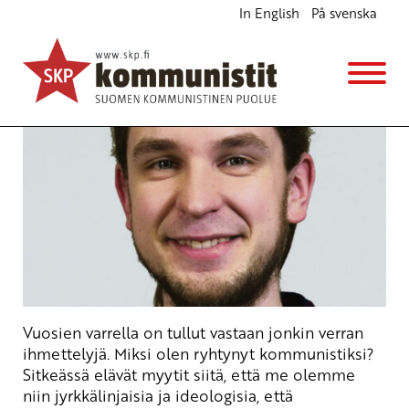
In English
På svenska
Annatko liekaa vai taisteletko?
Blogi
22.2.2017 - 0:27
Vuosien varrella on tullut vastaan jonkin verran
ihmettelyjä. Miksi olen ryhtynyt kommunistiksi?
Sitkeässä elävät myytit siitä, että me olemme
niin jyrkkälinjaisia ja ideologisia, että