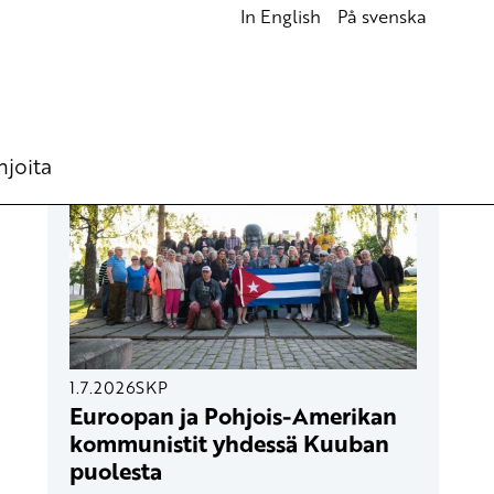
In English
På svenska
UUSIMMAT ARTIKKELIT
hjoita
1.7.2026
SKP
Euroopan ja Pohjois-Amerikan
kommunistit yhdessä Kuuban
puolesta