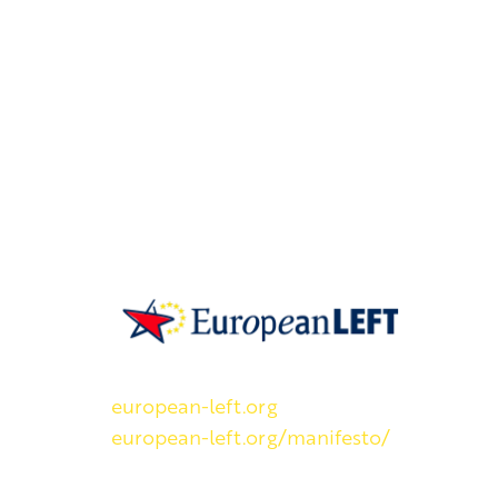
SKP on Euroopan Vasemmistopuolueen j
european-left.org
european-left.org/manifesto/