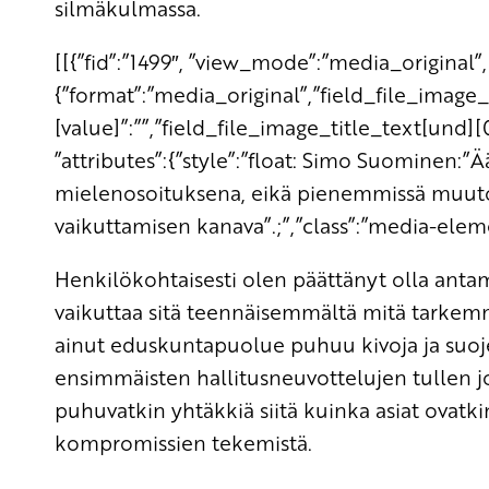
silmäkulmassa.
[[{”fid”:”1499″, ”view_mode”:”media_original”, 
{”format”:”media_original”,”field_file_image
[value]”:””,”field_file_image_title_text[und][0
”attributes”:{”style”:”float: Simo Suominen:
mielenosoituksena, eikä pienemmissä muut
vaikuttamisen kanava”.;”,”class”:”media-eleme
Henkilökohtaisesti olen päättänyt olla antam
vaikuttaa sitä teennäisemmältä mitä tarkemm
ainut eduskuntapuolue puhuu kivoja ja suojel
ensimmäisten hallitusneuvottelujen tullen j
puhuvatkin yhtäkkiä siitä kuinka asiat ovatki
kompromissien tekemistä.