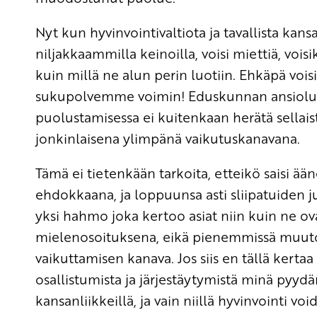
Nyt kun hyvinvointivaltiota ja tavallista kan
niljakkaammilla keinoilla, voisi miettiä, voi
kuin millä ne alun perin luotiin. Ehkäpä vo
sukupolvemme voimin! Eduskunnan ansioluet
puolustamisessa ei kuitenkaan herätä sellaist
jonkinlaisena ylimpänä vaikutuskanavana.
Tämä ei tietenkään tarkoita, etteikö saisi ään
ehdokkaana, ja loppuunsa asti sliipatuiden ju
yksi hahmo joka kertoo asiat niin kuin ne o
mielenosoituksena, eikä pienemmissä muut
vaikuttamisen kanava. Jos siis en tällä kerta
osallistumista ja järjestäytymistä minä pyyd
kansanliikkeillä, ja vain niillä hyvinvointi vo