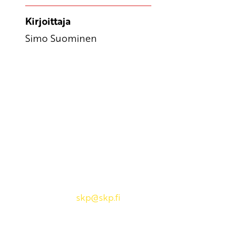
Kirjoittaja
Simo Suominen
Yhteystiedot
SKP:n toimisto
Osoite: Viljatie 4 B 3. kerros, 00700 Helsinki
Puh: 045 7834 1346
Sähköposti:
skp
@skp.fi