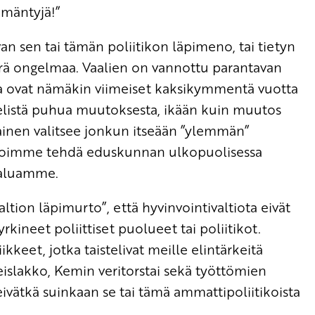
 mäntyjä!”
an sen tai tämän poliitikon läpimeno, tai tietyn
rä ongelmaa. Vaalien on vannottu parantavan
pa ovat nämäkin viimeiset kaksikymmentä vuotta
ielistä puhua muutoksesta, ikään kuin muutos
liainen valitsee jonkun itseään ”ylemmän”
voimme tehdä eduskunnan ulkopuolisessa
haluamme.
valtion läpimurto”, että hyvinvointivaltiota eivät
rkineet poliittiset puolueet tai poliitikot.
iikkeet, jotka taistelivat meille elintärkeitä
leislakko, Kemin veritorstai sekä työttömien
 eivätkä suinkaan se tai tämä ammattipoliitikoista