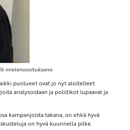
ä mielenosoituksena
aikki puolueet ovat jo nyt aloitelleet
gioita analysoidaan ja poliitikot lupaavat ja
n osa kampanjoista takana, on ehkä hyvä
ikeskusteluja on hyvä kuunnella pilke