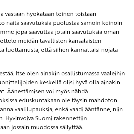
saa vastaan hyökätään toinen toistaan
siko näitä saavutuksia puolustaa samoin keinoin
isimme jopa saavuttaa jotain saavutuksia oman
telo meidän tavallisten kansalaisten
a luottamusta, että siihen kannattaisi nojata
estää. Itse olen ainakin osallistumassa vaaleihin
onittelijoiden keskellä olisi hyvä olla ainakin
vat. Äänestämisen voi myös nähdä
oksissa eduskuntakaan ole täysin mahdoton
a anna vaalilupauksia, enkä vaadi ääntänne, niin
än. Hyvinvoiva Suomi rakennettiin
idaan jossain muodossa säilyttää.