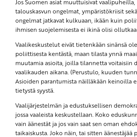
Jos Suomen asiat muuttuisivat vaalipuheilla, 
talouskasvun ongelmat, ympäristökriisit sekä 
ongelmat jatkavat kulkuaan, ikään kuin poliit
ihmisen suojelemisesta ei ikinä olisi ollutkaa
Vaalikeskustelut eivät tietenkään sinänsä ole
poliittisesta kentästä, maan tilasta ynnä m
muutamia asioita, joilla tilannetta voitaisiin
vaalikauden aikana. (Perustulo, kuuden tunn
Asioiden parantumista näilläkään keinoilla e
tietystä syystä.
Vaalijärjestelmän ja edustuksellisen demokra
jossa vaaleista keskustellaan. Koko eduskunn
vain äänestät ja jos vain saat sen oman ehdok
taikaiskusta. Joko näin, tai sitten äänestäjä