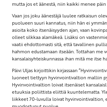
mutta jos et äänestä, niin kaikki menee päin
Vaan jos joku äänestäjä luulee ratkaisun olev
puolueen suuri kannatus, niin hän ei ymmär
asioita koko itsenäisyyden ajan, vaan kovin
olleet silkkaa alamäkeä. Lisäksi on vastenm
vaatii ehdottomasti sitä, että tavallinen pul
hahmon edustamaan itseään. Tottahan me 
kansalaisyhteiskunnassa ihan mitä me itse 
Päivi Uljas kirjoittikin kirjassaan ”Hyvinvointi
luoneet tiettyyn hyvinvointivaltion malliin py
Hyvinvointivaltion loivat itsenäiset kansalaisl
etuuksia poliittista eliittiä kuuntelematta. Y
liikkeet 70-luvulla loivat hyvinvointivaltion,
muodostunut puolue.