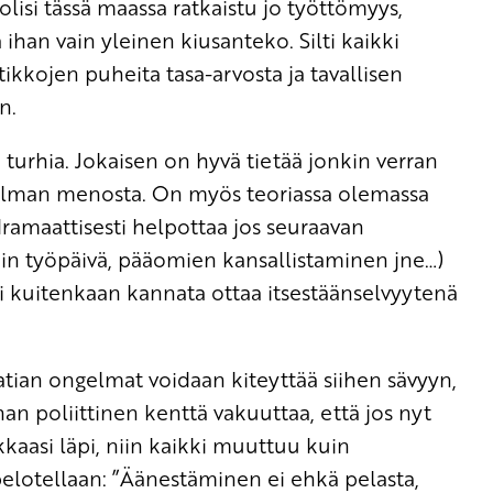
olisi tässä maassa ratkaistu jo työttömyys,
ihan vain yleinen kiusanteko. Silti kaikki
ikkojen puheita tasa-arvosta ja tavallisen
n.
 turhia. Jokaisen on hyvä tietää jonkin verran
aailman menosta. On myös teoriassa olemassa
 dramaattisesti helpottaa jos seuraavan
in työpäivä, pääomien kansallistaminen jne…)
i kuitenkaan kannata ottaa itsestäänselvyytenä
tian ongelmat voidaan kiteyttää siihen sävyyn,
an poliittinen kenttä vakuuttaa, että jos nyt
kaasi läpi, niin kaikki muuttuu kuin
ä pelotellaan: ”Äänestäminen ei ehkä pelasta,