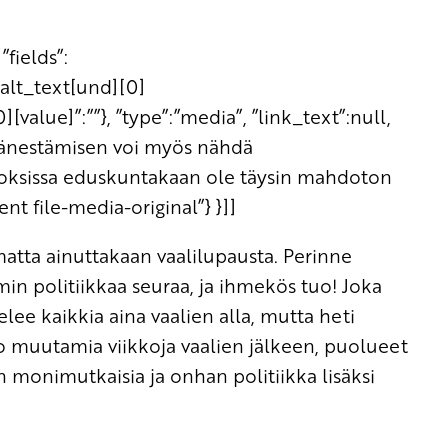
”fields”:
_alt_text[und][0]
][value]”:””}, ”type”:”media”, ”link_text”:null,
”Äänestämisen voi myös nähdä
oksissa eduskuntakaan ole täysin mahdoton
nt file-media-original”} }]]
atta ainuttakaan vaalilupausta. Perinne
in politiikkaa seuraa, ja ihmekös tuo! Joka
ee kaikkia aina vaalien alla, mutta heti
o muutamia viikkoja vaalien jälkeen, puolueet
n monimutkaisia ja onhan politiikka lisäksi