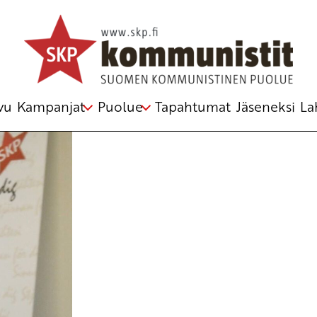
vu
Kampanjat
Puolue
Tapahtumat
Jäseneksi
La