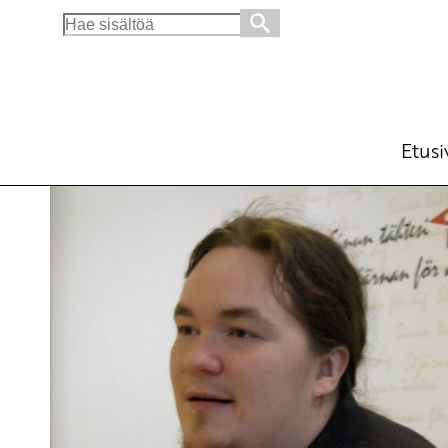
Search
for:
Älä usko vaalilupauksia
Blogi
12.9.2014 - 8:56
Etusi