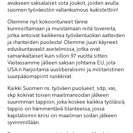
avukseen saksalaiset sota joukot, joiden avulla
suomen työväestön vallankumous kukistettiin!
Olemme nyt kokoontuneet tänne
kunnioittamaan ja muistamaan niitä tovereita,
jotka antoivat kaikkensa työväenluokan aatteiden
ja ihanteiden puolesta! Olemme juuri käyneet
eduskuntavaalit asetelmissa, jotka ovat
samankaltaiset kuin sillon 97 vuotta sitten.
Vastassamme jälleen saksan johtama EU, jota
USA:n harjoitama uusliberalisimi ja militaristinen
suurpääomapiirit ruokkivat.
Kaikki Suomen ns. työväen puolueet, sdp, vas,
skp kokivat toisen maailmansodan jälkeen
suurimman tappion, joka koskee kaikkia työläisiä,
tappio on hämmentävä tilanteessa, jossa
kapitalismin kriisi on maailman sodan jälkeen
syvimmillään.