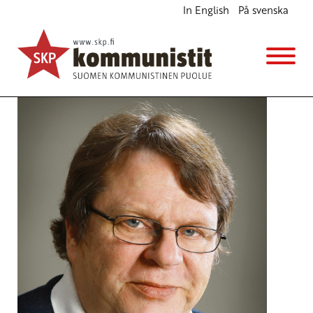
In English
På svenska
Barrikaadeille NATOa vastaan
Ajankohtaista
7.5.2015 - 10:06
SKP