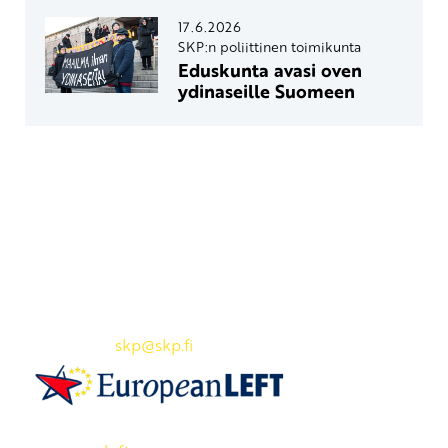
17.6.2026
SKP:n poliittinen toimikunta
Eduskunta avasi oven
ydinaseille Suomeen
Yhteystiedot
SKP:n toimisto
Osoite: Viljatie 4 B 3. kerros, 00700 Helsinki
Puh: 045 7834 1346
Sähköposti:
skp
@skp.fi
SKP on Euroopan Vasemmistopuolueen jäsen.