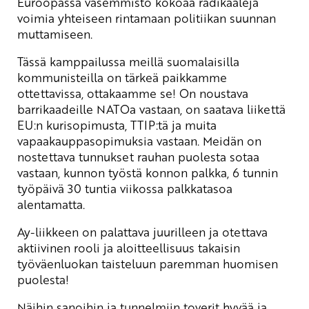
Euroopassa vasemmisto kokoaa radikaaleja
voimia yhteiseen rintamaan politiikan suunnan
muttamiseen.
Tässä kamppailussa meillä suomalaisilla
kommunisteilla on tärkeä paikkamme
ottettavissa, ottakaamme se! On noustava
barrikaadeille NATOa vastaan, on saatava liikettä
EU:n kurisopimusta, TTIP:tä ja muita
vapaakauppasopimuksia vastaan. Meidän on
nostettava tunnukset rauhan puolesta sotaa
vastaan, kunnon työstä konnon palkka, 6 tunnin
työpäivä 30 tuntia viikossa palkkatasoa
alentamatta.
Ay-liikkeen on palattava juurilleen ja otettava
aktiivinen rooli ja aloitteellisuus takaisin
työväenluokan taisteluun paremman huomisen
puolesta!
Näihin sanoihin ja tunnelmiin toverit hyvää ja