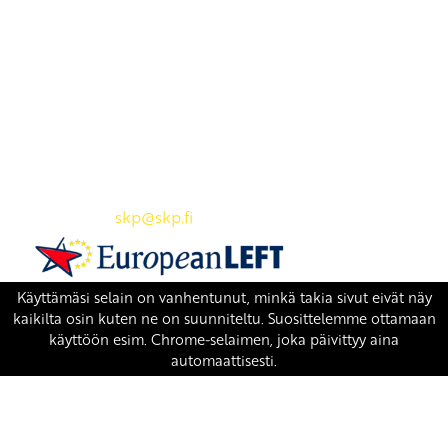
Yhteystiedot
SKP:n toimisto
Osoite: Viljatie 4 B 3. kerros, 00700 Helsinki
Puh: 045 7834 1346
Sähköposti:
skp
@skp.fi
SKP on Euroopan Vasemmistopuolueen jäsen.
european-left.org
european-left.org/manifesto/