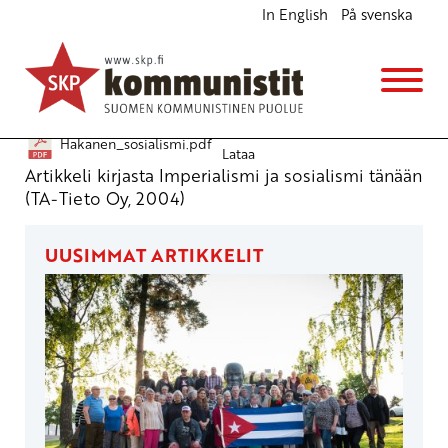
In English
På svenska
Yrjö Hakanen: Millaiseen sosialismiin ja miten?
Verkkokirjasto
19.12.2010 - 2:48
Hakanen_sosialismi.pdf
Lataa
Artikkeli kirjasta Imperialismi ja sosialismi tänään
(TA-Tieto Oy, 2004)
UUSIMMAT ARTIKKELIT