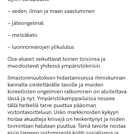
– veden, ilman ja maan saastuminen
– jäteongelmat
– metsäkato
– luonnonvarojen ylikulutus
Osa-alueet vaikuttavat toinen toisiinsa ja
muodostavat yhdessä ympäristökriisin.
Ilmastonmuutoksen hidastamisessa ihmiskunnan
kannalta siedettävälle tasolle ja muiden
kiireellisten ongelmien ratkominen on aloitettava
tässä ja nyt. Ympäristökamppailuissa nousee
tällä hetkellä tarve puuttua pääoman
voitontavoitteluun. Usko markkinoiden kykyyn
hoitaa akuutteja kriisejä on heikentynyt ja niiden
toimintaan halutaan puuttua. Tämä tavoite nostaa
esiin tarpeen siirtymisestä kohti sosialismia ja