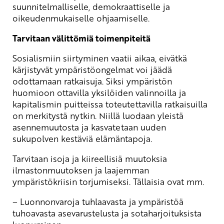
suunnitelmalliselle, demokraattiselle ja
oikeudenmukaiselle ohjaamiselle.
Tarvitaan välittömiä toimenpiteitä
Sosialismiin siirtyminen vaatii aikaa, eivätkä
kärjistyvät ympäristöongelmat voi jäädä
odottamaan ratkaisuja. Siksi ympäristön
huomioon ottavilla yksilöiden valinnoilla ja
kapitalismin puitteissa toteutettavilla ratkaisuilla
on merkitystä nytkin. Niillä luodaan yleistä
asennemuutosta ja kasvatetaan uuden
sukupolven kestäviä elämäntapoja.
Tarvitaan isoja ja kiireellisiä muutoksia
ilmastonmuutoksen ja laajemman
ympäristökriisin torjumiseksi. Tällaisia ovat mm.
– Luonnonvaroja tuhlaavasta ja ympäristöä
tuhoavasta asevarustelusta ja sotaharjoituksista