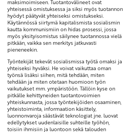
maksimoimiseen. Tuotantovälineet ovat
yhteisessä omistuksessa ja siksi myös tuotannon
hyödyt päätyvät yhteiseksi omistukseksi.
Käytännössä siirtymä kapitalismista sosialismin
kautta kommunismiin on hidas prosessi, jossa
myös yksityisomistus säilynee tuotannossa vielä
pitkään, vaikka sen merkitys jatkuvasti
pieneneekin.
Työntekijät tekevät sosialismissa työtä omaksi ja
yhteiseksi hyväksi. He voivat vaikuttaa oman
työnsä lisäksi siihen, mitä tehdään, miten
tehdään ja miten otetaan huomioon työn
vaikutukset mm. ympäristöön. Tällöin kyse on
pitkälle kehittyneiden tuotantovoimien
yhteiskunnasta, jossa työntekijöiden osaaminen,
yhteistoiminta, informaation käsittely,
luonnonvaroja säästävät teknologiat jne. luovat
edellytykset uudenlaisille suhteille työhön,
toisiin ihmisiin ja luontoon sekä talouden