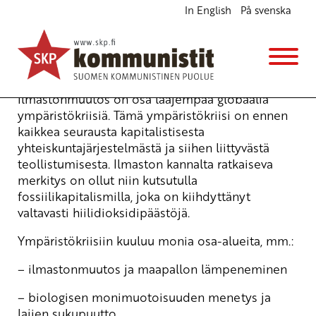
In English
På svenska
Ympäristökriisin ratkaisu vaatii sosialismia
Edustajakokousasiakirjat
20.6.2019 - 11:31
Ilmastonmuutos on osa laajempaa globaalia
ympäristökriisiä. Tämä ympäristökriisi on ennen
kaikkea seurausta kapitalistisesta
yhteiskuntajärjestelmästä ja siihen liittyvästä
teollistumisesta. Ilmaston kannalta ratkaiseva
merkitys on ollut niin kutsutulla
fossiilikapitalismilla, joka on kiihdyttänyt
valtavasti hiilidioksidipäästöjä.
Ympäristökriisiin kuuluu monia osa-alueita, mm.:
– ilmastonmuutos ja maapallon lämpeneminen
– biologisen monimuotoisuuden menetys ja
lajien sukupuutto