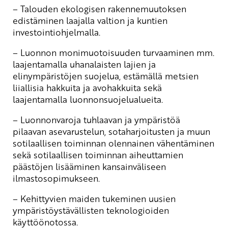
– Talouden ekologisen rakennemuutoksen
edistäminen laajalla valtion ja kuntien
investointiohjelmalla.
– Luonnon monimuotoisuuden turvaaminen mm.
laajentamalla uhanalaisten lajien ja
elinympäristöjen suojelua, estämällä metsien
liiallisia hakkuita ja avohakkuita sekä
laajentamalla luonnonsuojelualueita.
– Luonnonvaroja tuhlaavan ja ympäristöä
pilaavan asevarustelun, sotaharjoitusten ja muun
sotilaallisen toiminnan olennainen vähentäminen
sekä sotilaallisen toiminnan aiheuttamien
päästöjen lisääminen kansainväliseen
ilmastosopimukseen.
– Kehittyvien maiden tukeminen uusien
ympäristöystävällisten teknologioiden
käyttöönotossa.