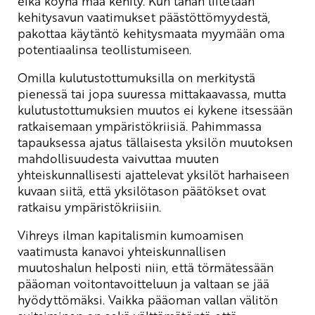
eikä köyhä maa kehity. Kun tähän liitetään
kehitysavun vaatimukset päästöttömyydestä,
pakottaa käytäntö kehitysmaata myymään oma
potentiaalinsa teollistumiseen.
Omilla kulutustottumuksilla on merkitystä
pienessä tai jopa suuressa mittakaavassa, mutta
kulutustottumuksien muutos ei kykene itsessään
ratkaisemaan ympäristökriisiä. Pahimmassa
tapauksessa ajatus tällaisesta yksilön muutoksen
mahdollisuudesta vaivuttaa muuten
yhteiskunnallisesti ajattelevat yksilöt harhaiseen
kuvaan siitä, että yksilötason päätökset ovat
ratkaisu ympäristökriisiin.
Vihreys ilman kapitalismin kumoamisen
vaatimusta kanavoi yhteiskunnallisen
muutoshalun helposti niin, että törmätessään
pääoman voitontavoitteluun ja valtaan se jää
hyödyttömäksi. Vaikka pääoman vallan välitön