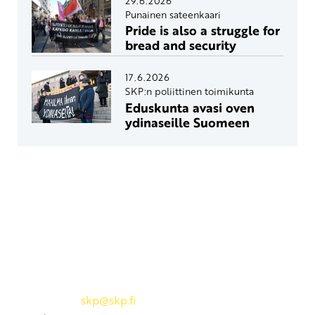
29.6.2026
Punainen sateenkaari
Pride is also a struggle for
bread and security
17.6.2026
SKP:n poliittinen toimikunta
Eduskunta avasi oven
ydinaseille Suomeen
Yhteystiedot
SKP:n toimisto
Osoite: Viljatie 4 B 3. kerros, 00700 Helsinki
Puh: 045 7834 1346
Sähköposti:
skp
@skp.fi