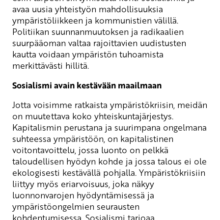
avaa uusia yhteistyön mahdollisuuksia
ympäristöliikkeen ja kommunistien välillä.
Politiikan suunnanmuutoksen ja radikaalien
suurpääoman valtaa rajoittavien uudistusten
kautta voidaan ympäristön tuhoamista
merkittävästi hillitä.
Sosialismi avain kestävään maailmaan
Jotta voisimme ratkaista ympäristökriisin, meidän
on muutettava koko yhteiskuntajärjestys.
Kapitalismin perustana ja suurimpana ongelmana
suhteessa ympäristöön, on kapitalistinen
voitontavoittelu, jossa luonto on pelkkä
taloudellisen hyödyn kohde ja jossa talous ei ole
ekologisesti kestävällä pohjalla. Ympäristökriisiin
liittyy myös eriarvoisuus, joka näkyy
luonnonvarojen hyödyntämisessä ja
ympäristöongelmien seurausten
kohdentumisessa. Sosialismi tarjoaa