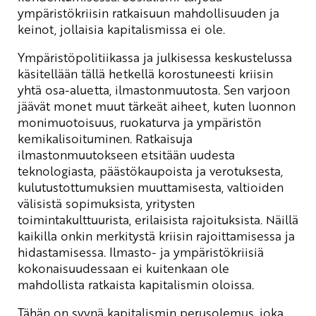
ympäristökriisin ratkaisuun mahdollisuuden ja
keinot, jollaisia kapitalismissa ei ole.
Ympäristöpolitiikassa ja julkisessa keskustelussa
käsitellään tällä hetkellä korostuneesti kriisin
yhtä osa-aluetta, ilmastonmuutosta. Sen varjoon
jäävät monet muut tärkeät aiheet, kuten luonnon
monimuotoisuus, ruokaturva ja ympäristön
kemikalisoituminen. Ratkaisuja
ilmastonmuutokseen etsitään uudesta
teknologiasta, päästökaupoista ja verotuksesta,
kulutustottumuksien muuttamisesta, valtioiden
välisistä sopimuksista, yritysten
toimintakulttuurista, erilaisista rajoituksista. Näillä
kaikilla onkin merkitystä kriisin rajoittamisessa ja
hidastamisessa. Ilmasto- ja ympäristökriisiä
kokonaisuudessaan ei kuitenkaan ole
mahdollista ratkaista kapitalismin oloissa.
Tähän on syynä kapitalismin perusolemus, joka