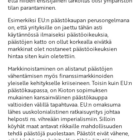
että niiden ensisijainen tarkoitus olisi ympäristön
tilan parantaminen.
Esimerkiksi EU:n päästökaupan perusongelmana
on, että yrityksille on jaettu tähän asti
käytännössä ilmaiseksi päästöoikeuksia,
päästöjen katto on ollut korkealla eivätkä
markkinat olet nostaneet päästöoikeuksien
hintaa siten kuin oletettiin.
Markkinoistaminen on alistanut päästöjen
vähentämisen myös finanssimarkkinoiden
yleiselle kehitykselle kriiseineen. Toisin kuin EU:n
päästökaupassa, on Kioton sopimuksen
mukainen kansainvälinen päästökauppa
valtioiden välillä tapahtuvaa. EU:n omaksuma
lähes uuskolonialistinen ratkaisuyritys johtaa
helposti ns. vihreään imperialismiin. Silloin
köyhät maat antavat rikkaille mahdollisuuden
tehdä päästöjä puolestaan. Päästöt eivät vähene,