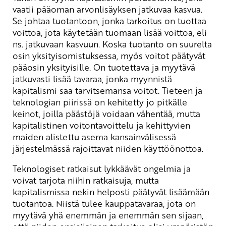
vaatii pääoman arvonlisäyksen jatkuvaa kasvua.
Se johtaa tuotantoon, jonka tarkoitus on tuottaa
voittoa, jota käytetään tuomaan lisää voittoa, eli
ns. jatkuvaan kasvuun. Koska tuotanto on suurelta
osin yksityisomistuksessa, myös voitot päätyvät
pääosin yksityisille. On tuotettava ja myytävä
jatkuvasti lisää tavaraa, jonka myynnistä
kapitalismi saa tarvitsemansa voitot. Tieteen ja
teknologian piirissä on kehitetty jo pitkälle
keinot, joilla päästöjä voidaan vähentää, mutta
kapitalistinen voitontavoittelu ja kehittyvien
maiden alistettu asema kansainvälisessä
järjestelmässä rajoittavat niiden käyttöönottoa.
Teknologiset ratkaisut lykkäävät ongelmia ja
voivat tarjota niihin ratkaisuja, mutta
kapitalismissa nekin helposti päätyvät lisäämään
tuotantoa. Niistä tulee kauppatavaraa, jota on
myytävä yhä enemmän ja enemmän sen sijaan,