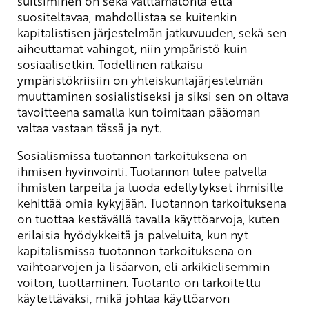
suitsiminen on sekä välttämätöntä että
suositeltavaa, mahdollistaa se kuitenkin
kapitalistisen järjestelmän jatkuvuuden, sekä sen
aiheuttamat vahingot, niin ympäristö kuin
sosiaalisetkin. Todellinen ratkaisu
ympäristökriisiin on yhteiskuntajärjestelmän
muuttaminen sosialistiseksi ja siksi sen on oltava
tavoitteena samalla kun toimitaan pääoman
valtaa vastaan tässä ja nyt.
Sosialismissa tuotannon tarkoituksena on
ihmisen hyvinvointi. Tuotannon tulee palvella
ihmisten tarpeita ja luoda edellytykset ihmisille
kehittää omia kykyjään. Tuotannon tarkoituksena
on tuottaa kestävällä tavalla käyttöarvoja, kuten
erilaisia hyödykkeitä ja palveluita, kun nyt
kapitalismissa tuotannon tarkoituksena on
vaihtoarvojen ja lisäarvon, eli arkikielisemmin
voiton, tuottaminen. Tuotanto on tarkoitettu
käytettäväksi, mikä johtaa käyttöarvon