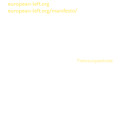
european-left.org
european-left.org/manifesto/
Copyright 2026 © SKP
|
Tietosuojaseloste