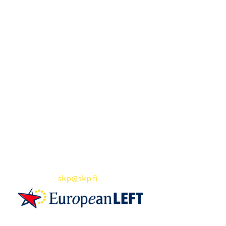
Yhteystiedot
SKP:n toimisto
Osoite: Viljatie 4 B 3. kerros, 00700 Helsinki
Puh: 045 7834 1346
Sähköposti:
skp
@skp.fi
SKP on Euroopan Vasemmistopuolueen jäsen.