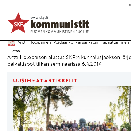
I
Voidaanko kansanvallan rapauttaminen pysäyttää?
Seminaarimateriaalit ja diaesitykset
10.4.2014 - 13:56
Antti_Holopainen_Voidaanko_kansanvallan_rapauttaminen_p
Lataa
Antti Holopaisen alustus SKP:n kunnallisjaoksen jär
paikallispolitiikan seminaarissa 6.4.2014
UUSIMMAT ARTIKKELIT