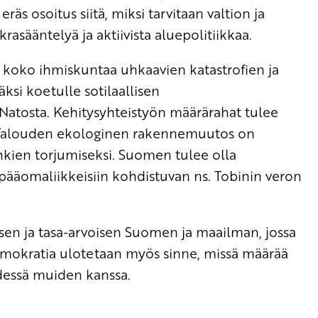
äs osoitus siitä, miksi tarvitaan valtion ja
rasääntelyä ja aktiivista aluepolitiikkaa.
koko ihmiskuntaa uhkaavien katastrofien ja
si koetulle sotilaallisen
 Natosta. Kehitysyhteistyön määrärahat tulee
. Talouden ekologinen rakennemuutos on
kien torjumiseksi. Suomen tulee olla
in pääomaliikkeisiin kohdistuvan ns. Tobinin veron
 ja tasa-arvoisen Suomen ja maailman, jossa
 demokratia ulotetaan myös sinne, missä määrää
dessä muiden kanssa.