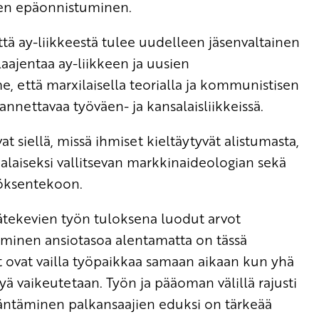
en epäonnistuminen.
ä ay-liikkeestä tulee uudelleen jäsenvaltainen
aajentaa ay-liikkeen ja uusien
, että marxilaisella teorialla ja kommunistisen
nnettavaa työväen- ja kansalaisliikkeissä.
 siellä, missä ihmiset kieltäytyvät alistumasta,
alaiseksi vallitsevan markkinaideologian sekä
töksentekoon.
ätekevien työn tuloksena luodut arvot
äminen ansiotasoa alentamatta on tässä
t ovat vailla työpaikkaa samaan aikaan kun yhä
ä vaikeutetaan. Työn ja pääoman välillä rajusti
ntäminen palkansaajien eduksi on tärkeää