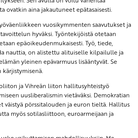
tykseen. Sen avulla on voitu vähentää
lta ovatkin aina jakautuneet epätasaisesti.
a työväenliikkeen vuosikymmenten saavutukset ja
tavoittelun hyväksi. Työntekijöistä otetaan
aetaan epäoikeudenmukaisesti. Työ, tiede,
a nauttia, on alistettu alituiselle kilpailulle ja
elämän yleinen epävarmuus lisääntyvät. Se
 kärjistymisenä.
iton ja Vihreän liiton hallitusyhteistyö
miseen uusliberalismin vietäväksi. Demokratian
 väistyä pörssitalouden ja euron tieltä. Hallitus
a myös sotilasliittoon, euroarmeijaan ja
kä usko vaikuttamisen mahdollisuuksiin. Me