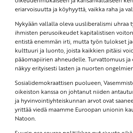
oikeudenmukaiseen ja kansanvaltaiseen kehi
eriarvoisuutta ja köyhyyttä, vaikka raha ja va
Nykyään vallalla oleva uusliberalismi uhra
ihmisten perusoikeudet kapitalistisen voiton
entistä enemmän irti, mutta työn tulokset j
kulttuuri ja luonto, joista kaikkien pitäisi void
pääomapiirien ahneudelle. Turvattomuus ja 
näkyy erityisesti lasten ja nuorten ongelmien
Sosialidemokraattisen puolueen, Vasemmistoli
oikeiston kanssa on johtanut niiden antautu
ja hyvinvointiyhteiskunnan arvot ovat saaneet
yrittää viedä maamme Euroopan unionin kautt
Natoon.
Suurin osa seuraa politiikkaa nyt sivusta ei