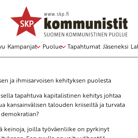
n ja ihmisarvoisen kehityksen puolesta
vu
Kampanjat
Puolue
Tapahtumat
Jäseneksi
La
n ja ihmisarvoisen kehityksen puolesta
lla tapahtuva kapitalistinen kehitys johtaa
 kansainvälisen talouden kriiseiltä ja turvata
ä demokratian?
 keinoja, joilla työväenliike on pyrkinyt