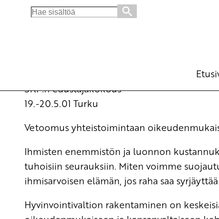
Search
for:
Vetoomus yhteistoimintaan oikeudenmukaise
Edustajakokousasiakirjat
20.5.2001 - 10:32
Etusi
SKP:n edustajakokous
19.-20.5.01 Turku
Vetoomus yhteistoimintaan oikeudenmukaise
Ihmisten enemmistön ja luonnon kustannukse
tuhoisiin seurauksiin. Miten voimme suojautua
ihmisarvoisen elämän, jos raha saa syrjäyttä
Hyvinvointivaltion rakentaminen on keskeisiä