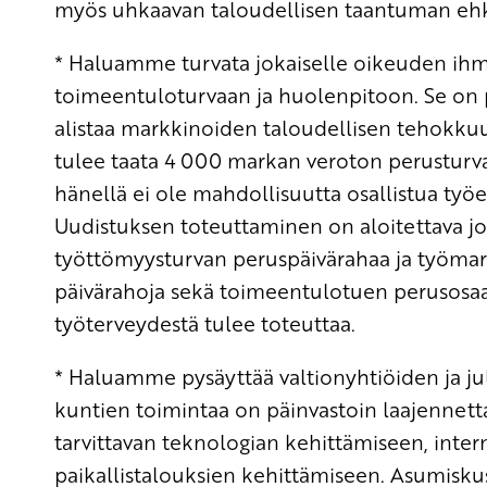
myös uhkaavan taloudellisen taantuman ehk
* Haluamme turvata jokaiselle oikeuden ih
toimeentuloturvaan ja huolenpitoon. Se on pe
alistaa markkinoiden taloudellisen tehokkuud
tulee taata 4 000 markan veroton perusturva 
hänellä ei ole mahdollisuutta osallistua ty
Uudistuksen toteuttaminen on aloitettava jo
työttömyysturvan peruspäivärahaa ja työmark
päivärahoja sekä toimeentulotuen perusosaa
työterveydestä tulee toteuttaa.
* Haluamme pysäyttää valtionyhtiöiden ja julk
kuntien toimintaa on päinvastoin laajennett
tarvittavan teknologian kehittämiseen, inte
paikallistalouksien kehittämiseen. Asumiskus