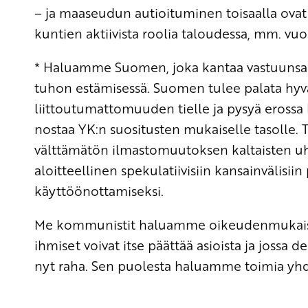
– ja maaseudun autioituminen toisaalla ovat er
kuntien aktiivista roolia taloudessa, mm. vuok
* Haluamme Suomen, joka kantaa vastuunsa 
tuhon estämisessä. Suomen tulee palata hyväk
liittoutumattomuuden tielle ja pysyä erossa
nostaa YK:n suositusten mukaiselle tasolle
välttämätön ilmastomuutoksen kaltaisten uh
aloitteellinen spekulatiivisiin kansainvälisi
käyttöönottamiseksi.
Me kommunistit haluamme oikeudenmukaisen
ihmiset voivat itse päättää asioista ja jossa
nyt raha. Sen puolesta haluamme toimia yh