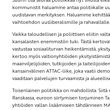
kommunistit haluamme antaa politiikalle uu
uudistavan merkityksen. Haluamme kehittä
vaihtoehdon uusliberalismille ja rahavallalle
Vaikka taloudellisen ja poliittisen eliitin valt
kansalaisten enemmistön tuki. Tästä kertova
vastustaa sosiaaliturvan heikentämistä, yksity
kertoo myös valtionyhtiöiden yksityistämist
maanviljelijöiden, tutkijoiden ja taiteilijoi
kansainvälinen ATTAC-liike, joka vaatii demokr
vaaditaan palvelujen turvaamista ja alueellis
Toisenlainen politiikka on mahdollista. Siit
Ranskassa, euroon siirtymisen torjuminen Ta
yhtiöiden vallan lisäämiseen tähdänneen M