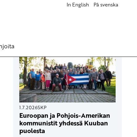
In English
På svenska
UUSIMMAT ARTIKKELIT
hjoita
1.7.2026
SKP
Euroopan ja Pohjois-Amerikan
kommunistit yhdessä Kuuban
puolesta