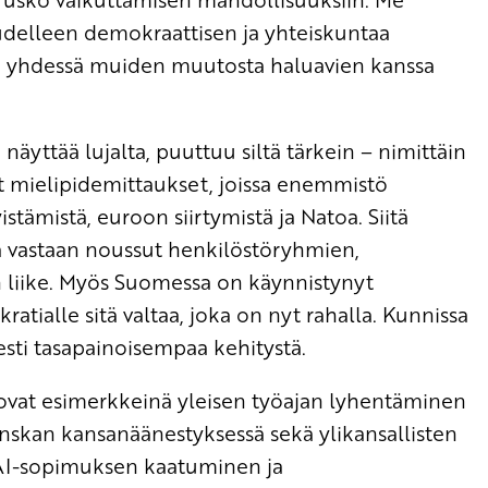
delleen demokraattisen ja yhteiskuntaa
ä yhdessä muiden muutosta haluavien kanssa
.
a näyttää lujalta, puuttuu siltä tärkein – nimittäin
t mielipidemittaukset, joissa enemmistö
istämistä, euroon siirtymistä ja Natoa. Siitä
ä vastaan noussut henkilöstöryhmien,
den liike. Myös Suomessa on käynnistynyt
atialle sitä valtaa, joka on nyt rahalla. Kunnissa
esti tasapainoisempaa kehitystä.
ä ovat esimerkkeinä yleisen työajan lyhentäminen
nskan kansanäänestyksessä sekä ylikansallisten
AI-sopimuksen kaatuminen ja