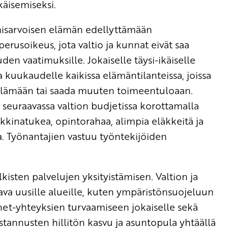
äisemiseksi.
misarvoisen elämän edellyttämään
rusoikeus, jota valtio ja kunnat eivät saa
en vaatimuksille. Jokaiselle täysi-ikäiselle
kuukaudelle kaikissa elämäntilanteissa, joissa
öelämään tai saada muuten toimeentuloaan.
 seuraavassa valtion budjetissa korottamalla
kinatukea, opintorahaa, alimpia eläkkeitä ja
. Työnantajien vastuu työntekijöiden
isten palvelujen yksityistämisen. Valtion ja
ava uusille alueille, kuten ympäristönsuojeluun
rnet-yhteyksien turvaamiseen jokaiselle sekä
tannusten hillitön kasvu ja asuntopula yhtäällä