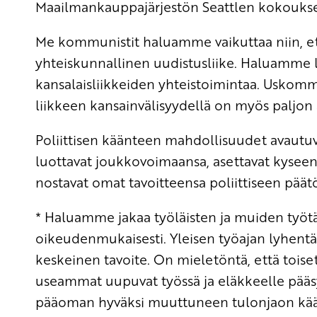
Maailmankauppajärjestön Seattlen kokouks
Me kommunistit haluamme vaikuttaa niin, ett
yhteiskunnallinen uudistusliike. Haluamme l
kansalaisliikkeiden yhteistoimintaa. Uskomme
liikkeen kansainvälisyydellä on myös paljon a
Poliittisen käänteen mahdollisuudet avautuvat
luottavat joukkovoimaansa, asettavat kyseen
nostavat omat tavoitteensa poliittiseen pää
* Haluamme jakaa työläisten ja muiden työt
oikeudenmukaisesti. Yleisen työajan lyhent
keskeinen tavoite. On mieletöntä, että toise
useammat uupuvat työssä ja eläkkeelle pääsy
pääoman hyväksi muuttuneen tulonjaon kää