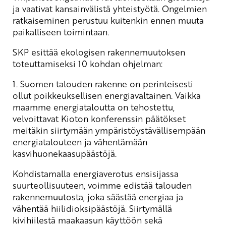
ja vaativat kansainvälistä yhteistyötä. Ongelmien
ratkaiseminen perustuu kuitenkin ennen muuta
paikalliseen toimintaan.
SKP esittää ekologisen rakennemuutoksen
toteuttamiseksi 10 kohdan ohjelman:
1. Suomen talouden rakenne on perinteisesti
ollut poikkeuksellisen energiavaltainen. Vaikka
maamme energiataloutta on tehostettu,
velvoittavat Kioton konferenssin päätökset
meitäkin siirtymään ympäristöystävällisempään
energiatalouteen ja vähentämään
kasvihuonekaasupäästöjä.
Kohdistamalla energiaverotus ensisijassa
suurteollisuuteen, voimme edistää talouden
rakennemuutosta, joka säästää energiaa ja
vähentää hiilidioksipäästöjä. Siirtymällä
kivihiilestä maakaasun käyttöön sekä