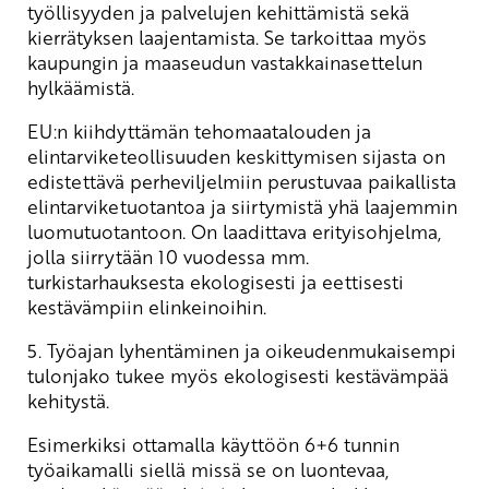
työllisyyden ja palvelujen kehittämistä sekä
kierrätyksen laajentamista. Se tarkoittaa myös
kaupungin ja maaseudun vastakkainasettelun
hylkäämistä.
EU:n kiihdyttämän tehomaatalouden ja
elintarviketeollisuuden keskittymisen sijasta on
edistettävä perheviljelmiin perustuvaa paikallista
elintarviketuotantoa ja siirtymistä yhä laajemmin
luomutuotantoon. On laadittava erityisohjelma,
jolla siirrytään 10 vuodessa mm.
turkistarhauksesta ekologisesti ja eettisesti
kestävämpiin elinkeinoihin.
5. Työajan lyhentäminen ja oikeudenmukaisempi
tulonjako tukee myös ekologisesti kestävämpää
kehitystä.
Esimerkiksi ottamalla käyttöön 6+6 tunnin
työaikamalli siellä missä se on luontevaa,