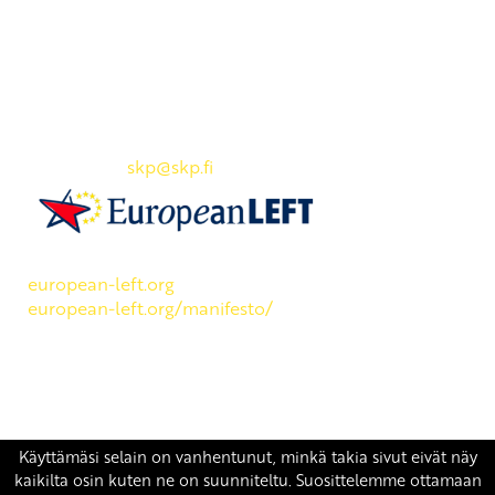
Yhteystiedot
SKP:n toimisto
Osoite: Viljatie 4 B 3. kerros, 00700 Helsinki
Puh: 045 7834 1346
Sähköposti:
skp
@skp.fi
SKP on Euroopan Vasemmistopuolueen jäsen.
european-left.org
european-left.org/manifesto/
Copyright 2026 © SKP
|
Tietosuojaseloste