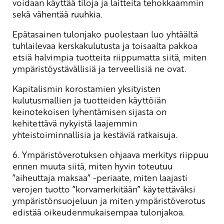
voidaan käyttää tiloja ja laitteita tehokkaammin
sekä vähentää ruuhkia.
Epätasainen tulonjako puolestaan luo yhtäältä
tuhlailevaa kerskakulutusta ja toisaalta pakkoa
etsiä halvimpia tuotteita riippumatta siitä, miten
ympäristöystävällisiä ja terveellisiä ne ovat.
Kapitalismin korostamien yksityisten
kulutusmallien ja tuotteiden käyttöiän
keinotekoisen lyhentämisen sijasta on
kehitettävä nykyistä laajemmin
yhteistoiminnallisia ja kestäviä ratkaisuja.
6. Ympäristöverotuksen ohjaava merkitys riippuu
ennen muuta siitä, miten hyvin toteutuu
”aiheuttaja maksaa” -periaate, miten laajasti
verojen tuotto ”korvamerkitään” käytettäväksi
ympäristönsuojeluun ja miten ympäristöverotus
edistää oikeudenmukaisempaa tulonjakoa.