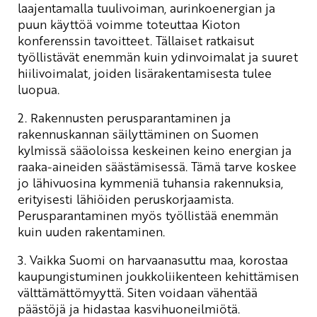
laajentamalla tuulivoiman, aurinkoenergian ja
puun käyttöä voimme toteuttaa Kioton
konferenssin tavoitteet. Tällaiset ratkaisut
työllistävät enemmän kuin ydinvoimalat ja suuret
hiilivoimalat, joiden lisärakentamisesta tulee
luopua.
2. Rakennusten perusparantaminen ja
rakennuskannan säilyttäminen on Suomen
kylmissä sääoloissa keskeinen keino energian ja
raaka-aineiden säästämisessä. Tämä tarve koskee
jo lähivuosina kymmeniä tuhansia rakennuksia,
erityisesti lähiöiden peruskorjaamista.
Perusparantaminen myös työllistää enemmän
kuin uuden rakentaminen.
3. Vaikka Suomi on harvaanasuttu maa, korostaa
kaupungistuminen joukkoliikenteen kehittämisen
välttämättömyyttä. Siten voidaan vähentää
päästöjä ja hidastaa kasvihuoneilmiötä.