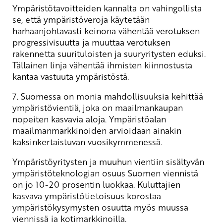
Ympäristötavoitteiden kannalta on vahingollista
se, että ympäristöveroja käytetään
harhaanjohtavasti keinona vähentää verotuksen
progressivisuutta ja muuttaa verotuksen
rakennetta suurituloisten ja suuryritysten eduksi.
Tällainen linja vähentää ihmisten kiinnostusta
kantaa vastuuta ympäristöstä.
7. Suomessa on monia mahdollisuuksia kehittää
ympäristövientiä, joka on maailmankaupan
nopeiten kasvavia aloja. Ympäristöalan
maailmanmarkkinoiden arvioidaan ainakin
kaksinkertaistuvan vuosikymmenessä.
Ympäristöyritysten ja muuhun vientiin sisältyvän
ympäristöteknologian osuus Suomen viennistä
on jo 10-20 prosentin luokkaa. Kuluttajien
kasvava ympäristötietoisuus korostaa
ympäristökysymysten osuutta myös muussa
viennissä ja kotimarkkinoilla.