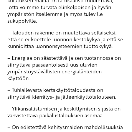
kulutuksen mallia on radikaalisti muutettava,
jotta voimme turvata elinkelpoisen ja hyvän
ympäristön itsellemme ja myös tuleville
sukupolville.
– Talouden rakenne on muutettava sellaiseksi,
että se ei koettele luonnon kestokykyä ja että se
kunnioittaa luonnonsysteemien tuottokykyä.
– Energiaa on säästettävä ja sen tuotannossa on
siirryttävä pääsääntöisesti uusiutuvien
ympäristöystävällisten energialähteiden
käyttöön.
– Tuhlailevasta kertakäyttötaloudesta on
siirryttävä kierrätys- ja jälleenkäyttötalouteen.
– Ylikansallistumisen ja keskittymisen sijasta on
vahvistettava paikallistalouksien asemaa.
– On edistettävä kehitysmaiden mahdollisuuksia