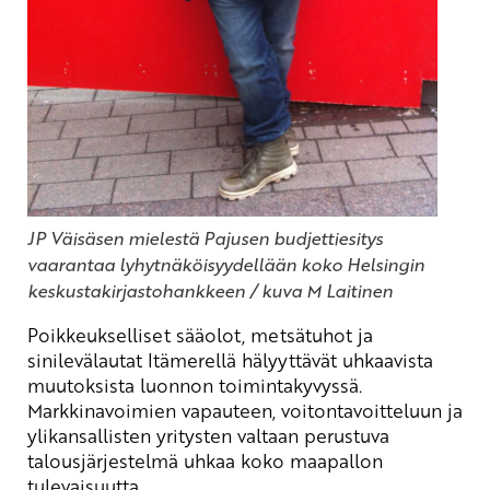
JP Väisäsen mielestä Pajusen budjettiesitys
vaarantaa lyhytnäköisyydellään koko Helsingin
keskustakirjastohankkeen / kuva M Laitinen
Poikkeukselliset sääolot, metsätuhot ja
sinilevälautat Itämerellä hälyyttävät uhkaavista
muutoksista luonnon toimintakyvyssä.
Markkinavoimien vapauteen, voitontavoitteluun ja
ylikansallisten yritysten valtaan perustuva
talousjärjestelmä uhkaa koko maapallon
tulevaisuutta.