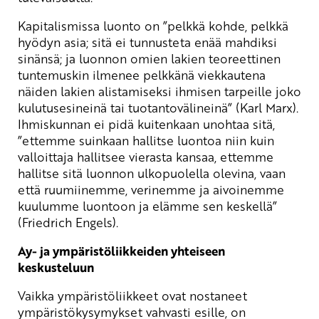
Kapitalismissa luonto on ”pelkkä kohde, pelkkä
hyödyn asia; sitä ei tunnusteta enää mahdiksi
sinänsä; ja luonnon omien lakien teoreettinen
tuntemuskin ilmenee pelkkänä viekkautena
näiden lakien alistamiseksi ihmisen tarpeille joko
kulutusesineinä tai tuotantovälineinä” (Karl Marx).
Ihmiskunnan ei pidä kuitenkaan unohtaa sitä,
”ettemme suinkaan hallitse luontoa niin kuin
valloittaja hallitsee vierasta kansaa, ettemme
hallitse sitä luonnon ulkopuolella olevina, vaan
että ruumiinemme, verinemme ja aivoinemme
kuulumme luontoon ja elämme sen keskellä”
(Friedrich Engels).
Ay- ja ympäristöliikkeiden yhteiseen
keskusteluun
Vaikka ympäristöliikkeet ovat nostaneet
ympäristökysymykset vahvasti esille, on