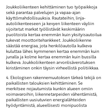
Joukkoliikenteen kehittäminen tuo työpaikkoja
sekä parantaa palvelujen ja vapaa-ajan
käyttömahdollisuuksia. Rautateihin, linja-
autoliikenteeseen ja kevyen liikenteen väyliin
sijoitetut markat työllistävät keskimäärin
puolitoista kertaa enemmän kuin yksityisautoilua
tukevat moottoritehankkeet. Joukkoliikenne
säästää energiaa, jota henkilöautolla kulkeva
kuluttaa lähes kymmenen kertaa enemmän kuin
junalla ja kolme kertaa enemmän kuin bussilla
kulkeva. Joukkoliikenteen arvonlisäverotuksen
kiristäminen onkin täysin virheellistä politiikkaa.
4. Ekologisen rakennemuutoksen tärkeä tekijä on
paikallisten talouksien kehittäminen. Se
merkitsee nojautumista kunkin alueen omiin
voimavaroihin, liikennetarpeiden vähentämistä,
paikallisten uusiutuvien energialähteiden
hyödyntämistä, alueellisesti monipuolista