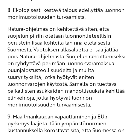
8. Ekologisesti kestävä talous edellyttää luonnon
monimuotoisuuden turvaamista.
Natura-ohjelmaa on kehitettävä siten, että
suojelun piiriin otetaan luonnontieteellisin
perustein lisää kohteita lähinnä eteläisestä
Suomesta. Vuotoksen allasaluetta ei saa jättää
pois Natura-ohjelmasta. Suojelun rahoittamiseksi
on ryhdyttävä perimään luonnonvaramaksua
puunjalostusteollisuudelta ja muilta
suuryrityksiltä, jotka hyötyvät eniten
luonnonvarojen käytöstä. Samalla on tuettava
paikallisten asukkaiden mahdollisuuksia kehittää
elinkeinoja, jotka hyötyvät luonnon
monimuotoisuuden turvaamisesta.
9. Maailmankaupan vapauttaminen ja EU:n
pyrkimys laajeta itään ympäristönormien
kustannuksella korostavat sitä, että Suomessa on