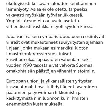
ekologisesti kestävän talouden kehittäminen
laiminlyöty. Asiaa ei ole otettu tarpeeksi
vakavasti myöskään työväenliikkeessä.
Ympäristönsuojelu on usein asetettu
virheellisesti vastakkain työllisyyden kanssa.
Jopa varsinaisena ympäristöpuolueena esiintyvät
vihreät ovat mukautuneet suuryritysten ajamaan
linjaan, jonka mukaan esimerkiksi Kioton
ilmastokonferenssin suositukset
kasvihuonekaasupäästöjen vähentämiseksi
vuoden 1990 tasosta eivät velvoita Suomea
omakohtaisiin päästöjen vähentämistoimiin.
Euroopan unioni ja ylikansallisten yritysten
kasvanut mahti ovat kiihdyttäneet tavaroiden,
pääomien ja työvoiman liikkumista ja
keskittymistä niin luonnon kuin ihmisten
enemmistön kustannuksella.