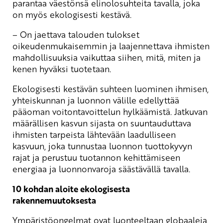
parantaa väestönsä elinolosuhteita tavalla, joka
on myös ekologisesti kestävä.
– On jaettava talouden tulokset
oikeudenmukaisemmin ja laajennettava ihmisten
mahdollisuuksia vaikuttaa siihen, mitä, miten ja
kenen hyväksi tuotetaan.
Ekologisesti kestävän suhteen luominen ihmisen,
yhteiskunnan ja luonnon välille edellyttää
pääoman voitontavoittelun hylkäämistä. Jatkuvan
määrällisen kasvun sijasta on suuntauduttava
ihmisten tarpeista lähtevään laadulliseen
kasvuun, joka tunnustaa luonnon tuottokyvyn
rajat ja perustuu tuotannon kehittämiseen
energiaa ja luonnonvaroja säästävällä tavalla.
10 kohdan aloite ekologisesta
rakennemuutoksesta
Ympäristöongelmat ovat luonteeltaan globaaleja