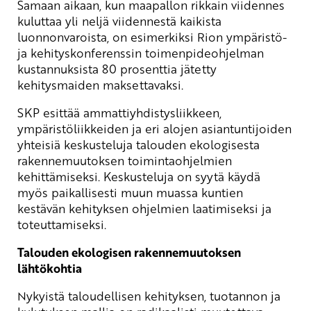
Samaan aikaan, kun maapallon rikkain viidennes
kuluttaa yli neljä viidennestä kaikista
luonnonvaroista, on esimerkiksi Rion ympäristö-
ja kehityskonferenssin toimenpideohjelman
kustannuksista 80 prosenttia jätetty
kehitysmaiden maksettavaksi.
SKP esittää ammattiyhdistysliikkeen,
ympäristöliikkeiden ja eri alojen asiantuntijoiden
yhteisiä keskusteluja talouden ekologisesta
rakennemuutoksen toimintaohjelmien
kehittämiseksi. Keskusteluja on syytä käydä
myös paikallisesti muun muassa kuntien
kestävän kehityksen ohjelmien laatimiseksi ja
toteuttamiseksi.
Talouden ekologisen rakennemuutoksen
lähtökohtia
Nykyistä taloudellisen kehityksen, tuotannon ja