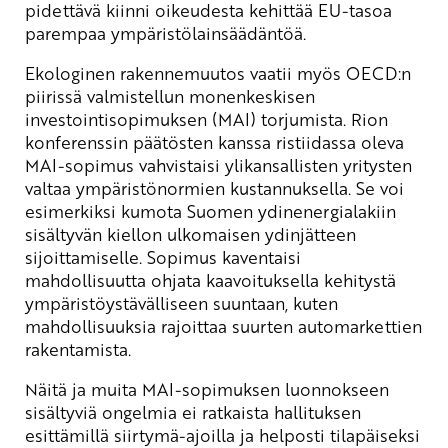
pidettävä kiinni oikeudesta kehittää EU-tasoa
parempaa ympäristölainsäädäntöä.
Ekologinen rakennemuutos vaatii myös OECD:n
piirissä valmistellun monenkeskisen
investointisopimuksen (MAI) torjumista. Rion
konferenssin päätösten kanssa ristiidassa oleva
MAI-sopimus vahvistaisi ylikansallisten yritysten
valtaa ympäristönormien kustannuksella. Se voi
esimerkiksi kumota Suomen ydinenergialakiin
sisältyvän kiellon ulkomaisen ydinjätteen
sijoittamiselle. Sopimus kaventaisi
mahdollisuutta ohjata kaavoituksella kehitystä
ympäristöystävälliseen suuntaan, kuten
mahdollisuuksia rajoittaa suurten automarkettien
rakentamista.
Näitä ja muita MAI-sopimuksen luonnokseen
sisältyviä ongelmia ei ratkaista hallituksen
esittämillä siirtymä-ajoilla ja helposti tilapäiseksi