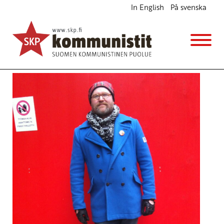
In English
På svenska
Talouden ekologinen rakennemuutos on
välttämätön (SKP:n edustajakokous 1998)
Edustajakokousasiakirjat
28.6.1998 - 10:53