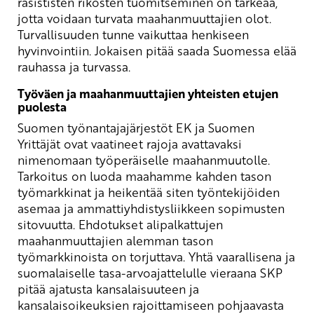
rasististen rikosten tuomitseminen on tärkeää,
jotta voidaan turvata maahanmuuttajien olot.
Turvallisuuden tunne vaikuttaa henkiseen
hyvinvointiin. Jokaisen pitää saada Suomessa elää
rauhassa ja turvassa.
Työväen ja maahanmuuttajien yhteisten etujen
puolesta
Suomen työnantajajärjestöt EK ja Suomen
Yrittäjät ovat vaatineet rajoja avattavaksi
nimenomaan työperäiselle maahanmuutolle.
Tarkoitus on luoda maahamme kahden tason
työmarkkinat ja heikentää siten työntekijöiden
asemaa ja ammattiyhdistysliikkeen sopimusten
sitovuutta. Ehdotukset alipalkattujen
maahanmuuttajien alemman tason
työmarkkinoista on torjuttava. Yhtä vaarallisena ja
suomalaiselle tasa-arvoajattelulle vieraana SKP
pitää ajatusta kansalaisuuteen ja
kansalaisoikeuksien rajoittamiseen pohjaavasta