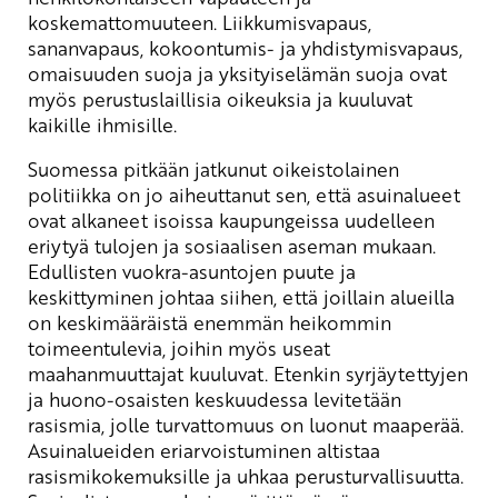
koskemattomuuteen. Liikkumisvapaus,
sananvapaus, kokoontumis- ja yhdistymisvapaus,
omaisuuden suoja ja yksityiselämän suoja ovat
myös perustuslaillisia oikeuksia ja kuuluvat
kaikille ihmisille.
Suomessa pitkään jatkunut oikeistolainen
politiikka on jo aiheuttanut sen, että asuinalueet
ovat alkaneet isoissa kaupungeissa uudelleen
eriytyä tulojen ja sosiaalisen aseman mukaan.
Edullisten vuokra-asuntojen puute ja
keskittyminen johtaa siihen, että joillain alueilla
on keskimääräistä enemmän heikommin
toimeentulevia, joihin myös useat
maahanmuuttajat kuuluvat. Etenkin syrjäytettyjen
ja huono-osaisten keskuudessa levitetään
rasismia, jolle turvattomuus on luonut maaperää.
Asuinalueiden eriarvoistuminen altistaa
rasismikokemuksille ja uhkaa perusturvallisuutta.