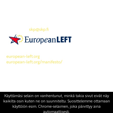
Yhteystiedot
SKP:n toimisto
Osoite: Viljatie 4 B 3. kerros, 00700 Helsinki
Puh: 045 7834 1346
Sähköposti:
skp
@skp.fi
SKP on Euroopan Vasemmistopuolueen jäsen.
european-left.org
european-left.org/manifesto/
Copyright 2026 © SKP
|
Tietosuojaseloste