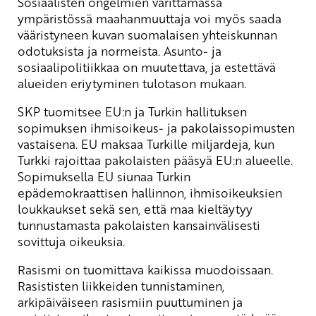
Sosiaalisten ongelmien värittämässä
ympäristössä maahanmuuttaja voi myös saada
vääristyneen kuvan suomalaisen yhteiskunnan
odotuksista ja normeista. Asunto- ja
sosiaalipolitiikkaa on muutettava, ja estettävä
alueiden eriytyminen tulotason mukaan.
SKP tuomitsee EU:n ja Turkin hallituksen
sopimuksen ihmisoikeus- ja pakolaissopimusten
vastaisena. EU maksaa Turkille miljardeja, kun
Turkki rajoittaa pakolaisten pääsyä EU:n alueelle.
Sopimuksella EU siunaa Turkin
epädemokraattisen hallinnon, ihmisoikeuksien
loukkaukset sekä sen, että maa kieltäytyy
tunnustamasta pakolaisten kansainvälisesti
sovittuja oikeuksia.
Rasismi on tuomittava kaikissa muodoissaan.
Rasististen liikkeiden tunnistaminen,
arkipäiväiseen rasismiin puuttuminen ja