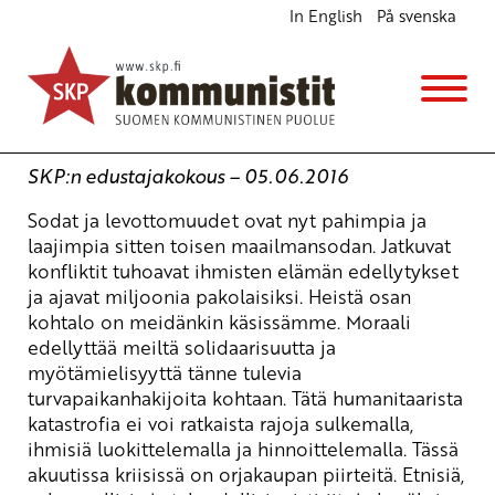
In English
På svenska
Solidaarisuutta ja yhteistyötä maahanmuuttajien
kanssa
Edustajakokouskausi 2016-2019
5.6.2016 - 15:34
SKP:n edustajakokous – 05.06.2016
Sodat ja levottomuudet ovat nyt pahimpia ja
laajimpia sitten toisen maailmansodan. Jatkuvat
konfliktit tuhoavat ihmisten elämän edellytykset
ja ajavat miljoonia pakolaisiksi. Heistä osan
kohtalo on meidänkin käsissämme. Moraali
edellyttää meiltä solidaarisuutta ja
myötämielisyyttä tänne tulevia
turvapaikanhakijoita kohtaan. Tätä humanitaarista
katastrofia ei voi ratkaista rajoja sulkemalla,
ihmisiä luokittelemalla ja hinnoittelemalla. Tässä
akuutissa kriisissä on orjakaupan piirteitä. Etnisiä,