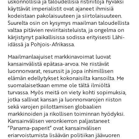
uskonnollisia ja taloudellisia ristiriitoja hyväksi
käyttävät imperialistit ovat ajaneet ihmisiä
kodeistaan pakolaisuuteen ja siirtolaisuuteen.
Suurelta osin on kysymys maailman taloudellista
valtaa pitävien reviiritaisteluista, ja ongelma on
kärjistynyt paikallisissa sodissa erityisesti Lähi-
idässä ja Pohjois-Afrikassa.
Maailmanlaajuiset markkinavoimat luovat
kansainvälistä epätasa-arvoa. Ne riistävät
luonnonvarat, resurssit ja jopa inhimillisen
elämän edellytykset kokonaisilta kansoilta. Me
suomalaisetkaan emme ole tältä ilmiöltä
turvassa. Myös meitä on viety kohti sopimuksia,
jotka sallivat kansan ja luonnonvarojen riiston
sekä varojen piilottamisen globaalien
markkinoiden ja rikollisen toiminnan hyödyksi.
Kansainvälisen veronkierron paljastaneet
”Panama-paperit” ovat kansainvälisen
eriarvoistumista lisäävän politiikan jäävuoren