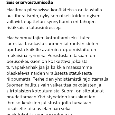
Seis eriarvoistumiselle
Maailmaa piinaavissa konflikteissa on taustalla
uusliberalismin, nykyisen oikeistoideologisen
valtavirta-ajattelun, synnyttämiä eri tahojen
ristikkäisiä talousintressejä.
Maahanmuuttajien kotouttamiseksi tulee
järjestää tasokasta suomen tai ruotsin kielen
opetusta kaikille avoimina, oppimistaitojen
mukaisina ryhminä. Perustuslain takaamien
perusoikeuksien on koskettava jokaista
turvapaikanhakijaa ja kaikkia maassamme
oleskelevia näiden virallisesta statuksesta
riippumatta. Perheiden yhdistämistä rajoittamalla
Suomen hallitus vain vaikeuttaa pakolaisten ja
siirtolaisten kotoutumista. Suomi on sitoutunut
noudattamaan Yhdistyneiden kansakuntien
ihmisoikeuksien julistusta, jolla turvataan
jokaiselle oikeus elämään sekä
henkilökohtaiseen vapauteen ja