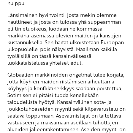
huippu.
Länsimainen hyvinvointi, josta mekin olemme
nauttineet ja josta on tulossa yhä suppeamman
eliitin etuoikeus, luodaan heikommassa
markkina-asemassa olevien maiden ja kansojen
kustannuksella. Sen haitat ulkoistetaan Euroopan
ulkopuolelle, pois näkyvistä. Maailman kaikilla
työläisillä on tässä kansainvälisessä
luokkataistelussa yhteiset edut.
Globaalien markkinoiden ongelmat tulee korjata,
jotta köyhien maiden riistämisen aiheuttama
köyhyys ja konfliktiherkkyys saadaan poistettua.
Sotimisen ei pitäisi tuoda kenellekään
taloudellista hyötyä. Kansainvälinen sota- ja
joukkotuhoaseiden myynti sekä kilpavarustelu on
saatava loppumaan. Asevalmistajat on laitettava
vastuuseen ja maksamaan aseillaan tuhottujen
alueiden jälleenrakentaminen. Aseiden myynti on