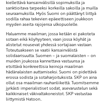
kiellettävä kansainvälisillä sopimuksilla ja
sanktioitava tarpeeksi korkeilla sakoilla ja muilla
seuraamuksilla. Myös Suomi on päättänyt liittyä
sodilla rahaa tekevien epäeettiseen joukkoon
myyden aseita rajojensa ulkopuolelle.
Haluamme maailman, jossa ketään ei pakoteta
sotaan eikä köyhyyteen, vaan jossa köyhät ja
alistetut nousevat yhdessä sortajiaan vastaan.
Toteutuakseen se vaatii kansainvälistä
solidaarisuutta. Suomen – ja suomalaisten – on
muiden joukossa kannettava vastuunsa ja
etsittävä konkreettisia keinoja maailman
hädänalaisten auttamiseksi. Suomi on pidettävä
erossa sodista ja sotaharjoituksista. SKP on aina
ollut osa maailman rauhanliikettä. Tuomitsemme
jyrkästi imperialistiset sodat, asevarustelun sekä
kaikkinaiset väkivaltakoneistot. SKP vastustaa
liittymistä Natoon..