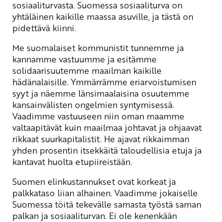
sosiaaliturvasta. Suomessa sosiaaliturva on
yhtäläinen kaikille maassa asuville, ja tästä on
pidettävä kiinni.
Me suomalaiset kommunistit tunnemme ja
kannamme vastuumme ja esitämme
solidaarisuutemme maailman kaikille
hädänalaisille. Ymmärrämme eriarvoistumisen
syyt ja näemme länsimaalaisina osuutemme
kansainvälisten ongelmien syntymisessä.
Vaadimme vastuuseen niin oman maamme
valtaapitävät kuin maailmaa johtavat ja ohjaavat
rikkaat suurkapitalistit. He ajavat rikkaimman
yhden prosentin itsekkäitä taloudellisia etuja ja
kantavat huolta etupiireistään.
Suomen elinkustannukset ovat korkeat ja
palkkataso liian alhainen. Vaadimme jokaiselle
Suomessa töitä tekevälle samasta työstä saman
palkan ja sosiaaliturvan. Ei ole kenenkään