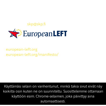
Yhteystiedot
SKP:n toimisto
Osoite: Viljatie 4 B 3. kerros, 00700 Helsinki
Puh: 045 7834 1346
Sähköposti:
skp
@skp.fi
SKP on Euroopan Vasemmistopuolueen jäsen.
european-left.org
european-left.org/manifesto/
Copyright 2026 © SKP
|
Tietosuojaseloste