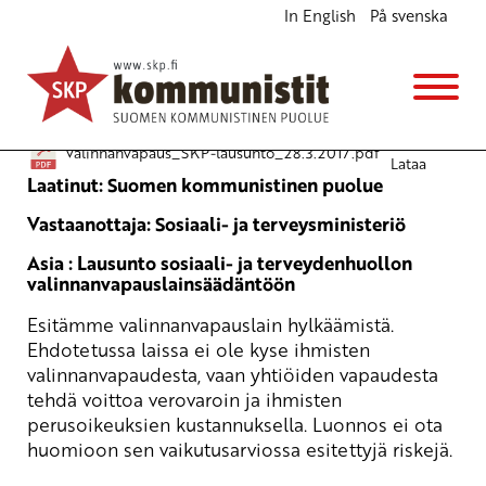
In English
På svenska
SKP:n lausunto sosiaali- ja terveydenhuollon
valinnanvapauslainsäädäntöön
28.3.2017 - 11:55
Valinnanvapaus_SKP-lausunto_28.3.2017.pdf
Lataa
Laatinut: Suomen kommunistinen puolue
Vastaanottaja: Sosiaali- ja terveysministeriö
Asia : Lausunto sosiaali- ja terveydenhuollon
valinnanvapauslainsäädäntöön
Esitämme valinnanvapauslain hylkäämistä.
Ehdotetussa laissa ei ole kyse ihmisten
valinnanvapaudesta, vaan yhtiöiden vapaudesta
tehdä voittoa verovaroin ja ihmisten
perusoikeuksien kustannuksella. Luonnos ei ota
huomioon sen vaikutusarviossa esitettyjä riskejä.