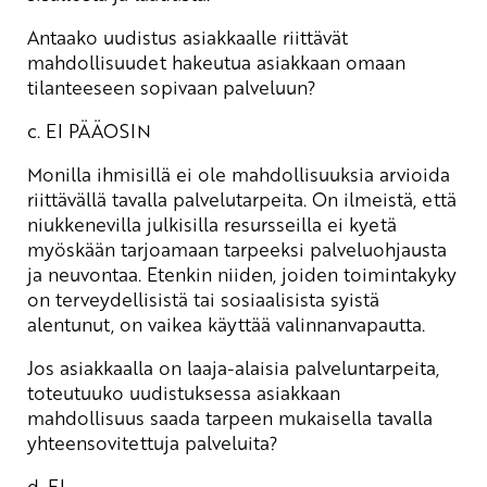
Antaako uudistus asiakkaalle riittävät
mahdollisuudet hakeutua asiakkaan omaan
tilanteeseen sopivaan palveluun?
c. EI PÄÄOSIN
Monilla ihmisillä ei ole mahdollisuuksia arvioida
riittävällä tavalla palvelutarpeita. On ilmeistä, että
niukkenevilla julkisilla resursseilla ei kyetä
myöskään tarjoamaan tarpeeksi palveluohjausta
ja neuvontaa. Etenkin niiden, joiden toimintakyky
on terveydellisistä tai sosiaalisista syistä
alentunut, on vaikea käyttää valinnanvapautta.
Jos asiakkaalla on laaja-alaisia palveluntarpeita,
toteutuuko uudistuksessa asiakkaan
mahdollisuus saada tarpeen mukaisella tavalla
yhteensovitettuja palveluita?
d. EI