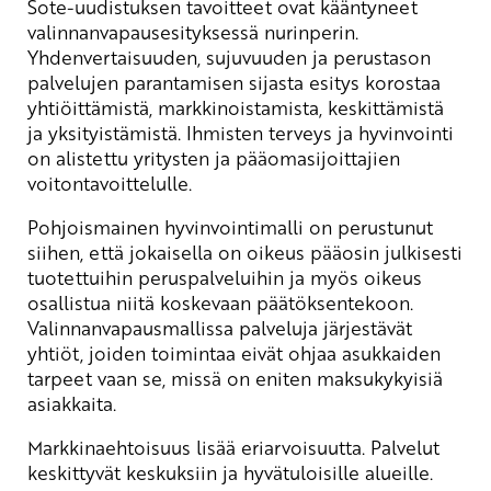
Sote-uudistuksen tavoitteet ovat kääntyneet
valinnanvapausesityksessä nurinperin.
Yhdenvertaisuuden, sujuvuuden ja perustason
palvelujen parantamisen sijasta esitys korostaa
yhtiöittämistä, markkinoistamista, keskittämistä
ja yksityistämistä. Ihmisten terveys ja hyvinvointi
on alistettu yritysten ja pääomasijoittajien
voitontavoittelulle.
Pohjoismainen hyvinvointimalli on perustunut
siihen, että jokaisella on oikeus pääosin julkisesti
tuotettuihin peruspalveluihin ja myös oikeus
osallistua niitä koskevaan päätöksentekoon.
Valinnanvapausmallissa palveluja järjestävät
yhtiöt, joiden toimintaa eivät ohjaa asukkaiden
tarpeet vaan se, missä on eniten maksukykyisiä
asiakkaita.
Markkinaehtoisuus lisää eriarvoisuutta. Palvelut
keskittyvät keskuksiin ja hyvätuloisille alueille.