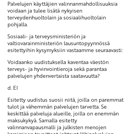
Palvelujen käyttäjien valinnanmahdollisuuksia
voidaan ja tulee lisätä nykyisen
terveydenhuoltolain ja sosiaalihuoltolain
pohjalla.
Sosiaali- ja terveysministeriön ja
valtiovarainministeriön lausuntopyynnössä
esitettyihin kysymyksiin vastaamme seuraavasti:
Voidaanko uudistuksella kaventaa väestön
terveys- ja hyvinvointieroja sekä parantaa
palvelujen yhdenvertaista saatavuutta?
d. EI
Esitetty uudistus suosii niitä, joilla on paremmat
tulot ja vähemmän palvelujen tarvetta. Se
keskittää palveluja alueille, joilla on enemmän
maksukykyä. Samalla esitetty
valinnanvapausmalli ja julkisten menojen
karsimisen tavoitteet johtavat lähipalvelujen