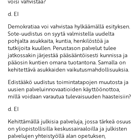
voisi vahvistaa?
d. EI
Demokratiaa voi vahvistaa hylkäämällä esityksen.
Sote-uudistus on syytä valmistella uudelta
pohjalta asukkaita, kuntia, henkilöstöä ja
tutkijoita kuullen. Perustason palvelut tulee
jatkossakin järjestää pääsääntöisesti kunnissa ja
pääosin kuntien omana tuotantona. Samalla on
kehitettävä asukkaiden vaikutusmahdollisuuksia.
Edistääkö uudistus toimintatapojen muutosta ja
uusien palveluinnovaatioiden käyttöönottoa,
millä voidaan varautua tulevaisuuden haasteisiin?
d. EI
Kehittämällä julkisia palveluja, jossa tärkeä osuus
on yliopistollisilla keskussairaaloilla ja julkisten
palvelujen yhteistyöllä alan opetuksen,