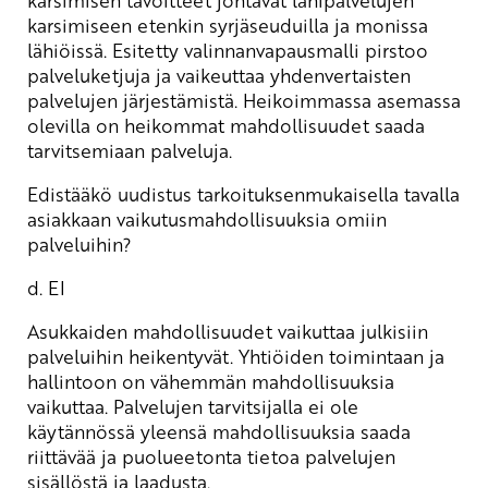
karsimiseen etenkin syrjäseuduilla ja monissa
lähiöissä. Esitetty valinnanvapausmalli pirstoo
palveluketjuja ja vaikeuttaa yhdenvertaisten
palvelujen järjestämistä. Heikoimmassa asemassa
olevilla on heikommat mahdollisuudet saada
tarvitsemiaan palveluja.
Edistääkö uudistus tarkoituksenmukaisella tavalla
asiakkaan vaikutusmahdollisuuksia omiin
palveluihin?
d. EI
Asukkaiden mahdollisuudet vaikuttaa julkisiin
palveluihin heikentyvät. Yhtiöiden toimintaan ja
hallintoon on vähemmän mahdollisuuksia
vaikuttaa. Palvelujen tarvitsijalla ei ole
käytännössä yleensä mahdollisuuksia saada
riittävää ja puolueetonta tietoa palvelujen
sisällöstä ja laadusta.