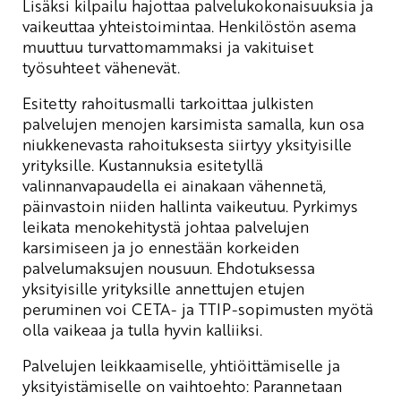
Lisäksi kilpailu hajottaa palvelukokonaisuuksia ja
vaikeuttaa yhteistoimintaa. Henkilöstön asema
muuttuu turvattomammaksi ja vakituiset
työsuhteet vähenevät.
Esitetty rahoitusmalli tarkoittaa julkisten
palvelujen menojen karsimista samalla, kun osa
niukkenevasta rahoituksesta siirtyy yksityisille
yrityksille. Kustannuksia esitetyllä
valinnanvapaudella ei ainakaan vähennetä,
päinvastoin niiden hallinta vaikeutuu. Pyrkimys
leikata menokehitystä johtaa palvelujen
karsimiseen ja jo ennestään korkeiden
palvelumaksujen nousuun. Ehdotuksessa
yksityisille yrityksille annettujen etujen
peruminen voi CETA- ja TTIP-sopimusten myötä
olla vaikeaa ja tulla hyvin kalliiksi.
Palvelujen leikkaamiselle, yhtiöittämiselle ja
yksityistämiselle on vaihtoehto: Parannetaan