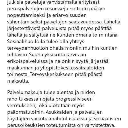
julkisia palveluja vahvistamalla erityisesti
peruspalvelujen resursseja hoitoon pääsyn
nopeuttamiseksi ja eriarvoisuuden
vähentämiseksi palvelujen saatavuudessa. Lähellä
järjestettävistä palveluista pitää myös päättää
lähellä ja säilyttää ne kuntien omana toimintana.
Sosiaalihuollolla tulee olla yhteys
terveydenhuollon ohella moniin muihin kuntien
tehtäviin. Suuria yksiköitä tarvitaan
erikoispalveluissa ja ne onkin syytä järjestää
maakunnan ja yliopistokeskussairaaloiden
toimesta. Terveyskeskukseen pitää päästä
maksutta.
Palvelumaksuja tulee alentaa ja niiden
rahoituksessa nojata progressiiviseen
verotukseen, joka ulotetaan myös
pääomatuloihin. Asukkaiden ja palvelujen
käyttäjien vaikutusmahdollisuuksia ja sosiaalisten
perusoikeuksien toteutumista on vahvistettava.