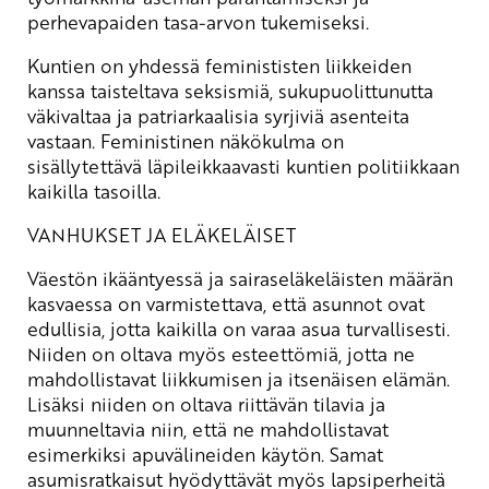
perhevapaiden tasa-arvon tukemiseksi.
Kuntien on yhdessä feminististen liikkeiden
kanssa taisteltava seksismiä, sukupuolittunutta
väkivaltaa ja patriarkaalisia syrjiviä asenteita
vastaan. Feministinen näkökulma on
sisällytettävä läpileikkaavasti kuntien politiikkaan
kaikilla tasoilla.
VANHUKSET JA ELÄKELÄISET
Väestön ikääntyessä ja sairaseläkeläisten määrän
kasvaessa on varmistettava, että asunnot ovat
edullisia, jotta kaikilla on varaa asua turvallisesti.
Niiden on oltava myös esteettömiä, jotta ne
mahdollistavat liikkumisen ja itsenäisen elämän.
Lisäksi niiden on oltava riittävän tilavia ja
muunneltavia niin, että ne mahdollistavat
esimerkiksi apuvälineiden käytön. Samat
asumisratkaisut hyödyttävät myös lapsiperheitä