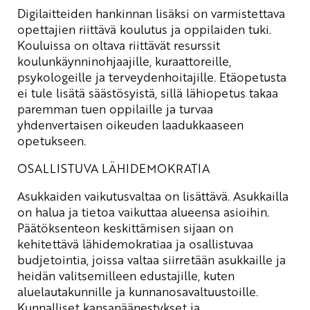
Digilaitteiden hankinnan lisäksi on varmistettava
opettajien riittävä koulutus ja oppilaiden tuki.
Kouluissa on oltava riittävät resurssit
koulunkäynninohjaajille, kuraattoreille,
psykologeille ja terveydenhoitajille. Etäopetusta
ei tule lisätä säästösyistä, sillä lähiopetus takaa
paremman tuen oppilaille ja turvaa
yhdenvertaisen oikeuden laadukkaaseen
opetukseen.
OSALLISTUVA LÄHIDEMOKRATIA
Asukkaiden vaikutusvaltaa on lisättävä. Asukkailla
on halua ja tietoa vaikuttaa alueensa asioihin.
Päätöksenteon keskittämisen sijaan on
kehitettävä lähidemokratiaa ja osallistuvaa
budjetointia, joissa valtaa siirretään asukkaille ja
heidän valitsemilleen edustajille, kuten
aluelautakunnille ja kunnanosavaltuustoille.
Kunnalliset kansanäänestykset ja