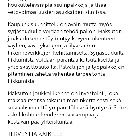
houkuttelevampia asuinpaikkoja ja lisää
vetovoimaa uusien asukkaiden silmissä.
Kaupunkisuunnittelu on avain mutta myös
syrjäseuduilla voidaan tehdä paljon. Maksuton
joukkoliikenne täydentyy kevyen liikenteen
väylien, kävelykatujen ja älykkäiden
liikenneverkkojen kehittämisellä. Syrjäseuduilla
liikkumista voidaan parantaa kutsutakseilla ja
yhteiskäyttöautoilla. Palvelujen ja työpaikkojen
pitäminen lähellä vähentää tarpeetonta
liikkumista.
Maksuton joukkoliikenne on investointi, joka
maksaa itsensä takaisin moninkertaisesti sekä
sosiaalisina että ympäristöllisinä hyötyinä. Se on
askel kohti oikeudenmukaisempaa ja
kestävämpää yhteiskuntaa.
TERVEYTTÄ KAIKILLE