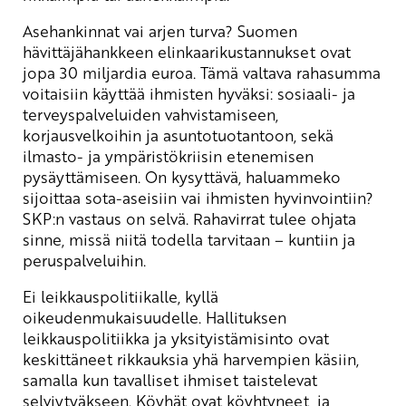
Asehankinnat vai arjen turva? Suomen
hävittäjähankkeen elinkaarikustannukset ovat
jopa 30 miljardia euroa. Tämä valtava rahasumma
voitaisiin käyttää ihmisten hyväksi: sosiaali- ja
terveyspalveluiden vahvistamiseen,
korjausvelkoihin ja asuntotuotantoon, sekä
ilmasto- ja ympäristökriisin etenemisen
pysäyttämiseen. On kysyttävä, haluammeko
sijoittaa sota-aseisiin vai ihmisten hyvinvointiin?
SKP:n vastaus on selvä. Rahavirrat tulee ohjata
sinne, missä niitä todella tarvitaan – kuntiin ja
peruspalveluihin.
Ei leikkauspolitiikalle, kyllä
oikeudenmukaisuudelle. Hallituksen
leikkauspolitiikka ja yksityistämisinto ovat
keskittäneet rikkauksia yhä harvempien käsiin,
samalla kun tavalliset ihmiset taistelevat
selviytyäkseen. Köyhät ovat köyhtyneet, ja