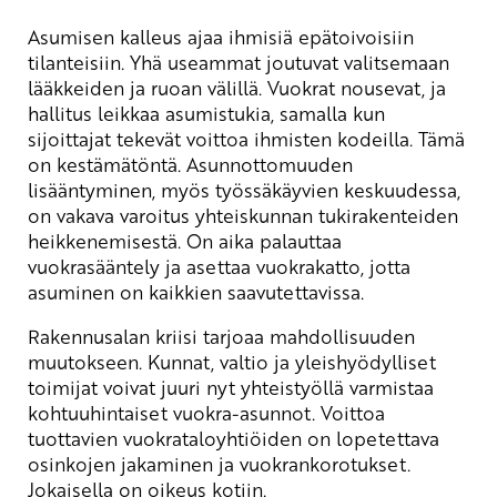
Asumisen kalleus ajaa ihmisiä epätoivoisiin
tilanteisiin. Yhä useammat joutuvat valitsemaan
lääkkeiden ja ruoan välillä. Vuokrat nousevat, ja
hallitus leikkaa asumistukia, samalla kun
sijoittajat tekevät voittoa ihmisten kodeilla. Tämä
on kestämätöntä. Asunnottomuuden
lisääntyminen, myös työssäkäyvien keskuudessa,
on vakava varoitus yhteiskunnan tukirakenteiden
heikkenemisestä. On aika palauttaa
vuokrasääntely ja asettaa vuokrakatto, jotta
asuminen on kaikkien saavutettavissa.
Rakennusalan kriisi tarjoaa mahdollisuuden
muutokseen. Kunnat, valtio ja yleishyödylliset
toimijat voivat juuri nyt yhteistyöllä varmistaa
kohtuuhintaiset vuokra-asunnot. Voittoa
tuottavien vuokrataloyhtiöiden on lopetettava
osinkojen jakaminen ja vuokrankorotukset.
Jokaisella on oikeus kotiin.