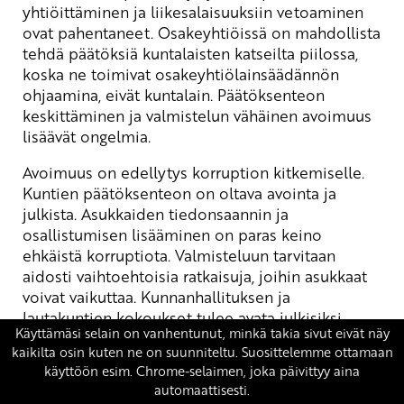
yhtiöittäminen ja liikesalaisuuksiin vetoaminen
ovat pahentaneet. Osakeyhtiöissä on mahdollista
tehdä päätöksiä kuntalaisten katseilta piilossa,
koska ne toimivat osakeyhtiölainsäädännön
ohjaamina, eivät kuntalain. Päätöksenteon
keskittäminen ja valmistelun vähäinen avoimuus
lisäävät ongelmia.
Avoimuus on edellytys korruption kitkemiselle.
Kuntien päätöksenteon on oltava avointa ja
julkista. Asukkaiden tiedonsaannin ja
osallistumisen lisääminen on paras keino
ehkäistä korruptiota. Valmisteluun tarvitaan
aidosti vaihtoehtoisia ratkaisuja, joihin asukkaat
voivat vaikuttaa. Kunnanhallituksen ja
lautakuntien kokoukset tulee avata julkisiksi,
paitsi lain mukaan salassa pidettävissä asioissa.
Kuntajohtajien tapaamiset on kirjattava julkisiin
kalentereihin, ja jääviyssääntöjä on valvottava
tiukasti.