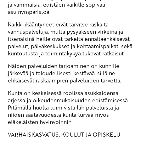
ja vammaisia, edistäen kaikille sopivaa
asuinympäristöä.
Kaikki ikääntyneet eivät tarvitse raskaita
vanhuspalveluja, mutta pysyäkseen virkeinä ja
itsenäisinä heille ovat tärkeitä ennaltaehkäisevät
palvelut, päiväkeskukset ja kohtaamispaikat, sekä
kuntoutusta ja toimintakykyä tukevat ratkaisut
Näiden palveluiden tarjoaminen on kunnille
järkevää ja taloudellisesti kestävää, sillä ne
ehkäisevät raskaampien palveluiden tarvetta.
Kunta on keskeisessä roolissa asukkaidensa
arjessa ja oikeudenmukaisuuden edistämisessä.
Pitämällä huolta toimivista lähipalveluista ja
niiden saatavuudesta kunta turvaa myös
eläkeläisten hyvinvoinnin.
VARHAISKASVATUS, KOULUT JA OPISKELU