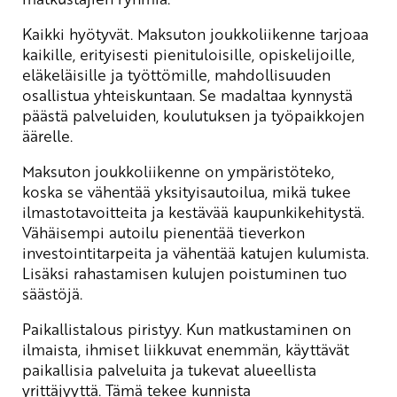
Kaikki hyötyvät. Maksuton joukkoliikenne tarjoaa
kaikille, erityisesti pienituloisille, opiskelijoille,
eläkeläisille ja työttömille, mahdollisuuden
osallistua yhteiskuntaan. Se madaltaa kynnystä
päästä palveluiden, koulutuksen ja työpaikkojen
äärelle.
Maksuton joukkoliikenne on ympäristöteko,
koska se vähentää yksityisautoilua, mikä tukee
ilmastotavoitteita ja kestävää kaupunkikehitystä.
Vähäisempi autoilu pienentää tieverkon
investointitarpeita ja vähentää katujen kulumista.
Lisäksi rahastamisen kulujen poistuminen tuo
säästöjä.
Paikallistalous piristyy. Kun matkustaminen on
ilmaista, ihmiset liikkuvat enemmän, käyttävät
paikallisia palveluita ja tukevat alueellista
yrittäjyyttä. Tämä tekee kunnista