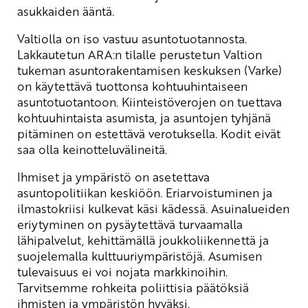
asukkaiden ääntä.
Valtiolla on iso vastuu asuntotuotannosta.
Lakkautetun ARA:n tilalle perustetun Valtion
tukeman asuntorakentamisen keskuksen (Varke)
on käytettävä tuottonsa kohtuuhintaiseen
asuntotuotantoon. Kiinteistöverojen on tuettava
kohtuuhintaista asumista, ja asuntojen tyhjänä
pitäminen on estettävä verotuksella. Kodit eivät
saa olla keinotteluvälineitä.
Ihmiset ja ympäristö on asetettava
asuntopolitiikan keskiöön. Eriarvoistuminen ja
ilmastokriisi kulkevat käsi kädessä. Asuinalueiden
eriytyminen on pysäytettävä turvaamalla
lähipalvelut, kehittämällä joukkoliikennettä ja
suojelemalla kulttuuriympäristöjä. Asumisen
tulevaisuus ei voi nojata markkinoihin.
Tarvitsemme rohkeita poliittisia päätöksiä
ihmisten ja ympäristön hyväksi.