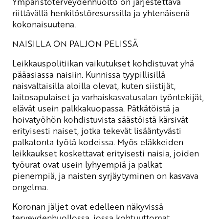
Ympäristöterveydenhuolto on järjestettävä
riittävällä henkilöstöresurssilla ja yhtenäisenä
kokonaisuutena.
NAISILLA ON PALJON PELISSÄ
Leikkauspolitiikan vaikutukset kohdistuvat yhä
pääasiassa naisiin. Kunnissa tyypillisillä
naisvaltaisilla aloilla olevat, kuten siistijät,
laitosapulaiset ja varhaiskasvatusalan työntekijät,
elävät usein palkkakuopassa. Pätkätöistä ja
hoivatyöhön kohdistuvista säästöistä kärsivät
erityisesti naiset, jotka tekevät lisääntyvästi
palkatonta työtä kodeissa. Myös eläkkeiden
leikkaukset koskettavat erityisesti naisia, joiden
työurat ovat usein lyhyempiä ja palkat
pienempiä, ja naisten syrjäytyminen on kasvava
ongelma.
Koronan jäljet ovat edelleen näkyvissä
terveydenhuollossa, jossa kohtuuttomat