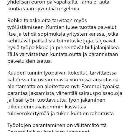
yhdeksän euron päiväpalkalla. Tämä ei auta
kuntia vaan syventää ongelmia.
Rohkeita askeleita tarvitaan myös
työllistämiseen. Kuntien tulee tuottaa palvelut
itse ja tehdä sopimuksia yritysten kanssa, jotka
kehittävät paikallisia toimitusketjuja, tarjoavat
hyviä työpaikkoja ja pienentävät hiilijalanjälkeä.
Tällä vahvistetaan kuntataloutta ja parannetaan
palveluiden laatua.
Kuuden tunnin työpäivän kokeilut, tarvittaessa
kahdessa tai useammassa vuorossa, ansiotasoa
alentamatta on aloitettava nyt. Parempi työaika
parantaa jaksamista, vähentää sairauspoissaoloja
ja lisää työn tuottavuutta. Työn jakaminen
oikeudenmukaisemmin kasvattaa
tuloverokertymää ja tukee kuntien rahoitusta.
Työolojen parantaminen on välttämätöntä.
Resurssileikkaukset ovat johtaneet