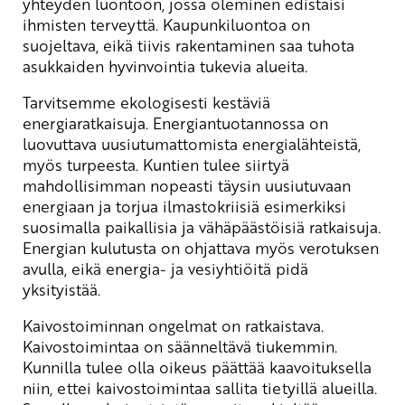
yhteyden luontoon, jossa oleminen edistäisi
ihmisten terveyttä. Kaupunkiluontoa on
suojeltava, eikä tiivis rakentaminen saa tuhota
asukkaiden hyvinvointia tukevia alueita.
Tarvitsemme ekologisesti kestäviä
energiaratkaisuja. Energiantuotannossa on
luovuttava uusiutumattomista energialähteistä,
myös turpeesta. Kuntien tulee siirtyä
mahdollisimman nopeasti täysin uusiutuvaan
energiaan ja torjua ilmastokriisiä esimerkiksi
suosimalla paikallisia ja vähäpäästöisiä ratkaisuja.
Energian kulutusta on ohjattava myös verotuksen
avulla, eikä energia- ja vesiyhtiöitä pidä
yksityistää.
Kaivostoiminnan ongelmat on ratkaistava.
Kaivostoimintaa on säänneltävä tiukemmin.
Kunnilla tulee olla oikeus päättää kaavoituksella
niin, ettei kaivostoimintaa sallita tietyillä alueilla.