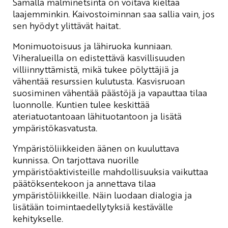
Samalla malminetsintä on voitava kieltää
laajemminkin. Kaivostoiminnan saa sallia vain, jos
sen hyödyt ylittävät haitat.
Monimuotoisuus ja lähiruoka kunniaan.
Viheralueilla on edistettävä kasvillisuuden
villiinnyttämistä, mikä tukee pölyttäjiä ja
vähentää resurssien kulutusta. Kasvisruoan
suosiminen vähentää päästöjä ja vapauttaa tilaa
luonnolle. Kuntien tulee keskittää
ateriatuotantoaan lähituotantoon ja lisätä
ympäristökasvatusta.
Ympäristöliikkeiden äänen on kuuluttava
kunnissa. On tarjottava nuorille
ympäristöaktivisteille mahdollisuuksia vaikuttaa
päätöksentekoon ja annettava tilaa
ympäristöliikkeille. Näin luodaan dialogia ja
lisätään toimintaedellytyksiä kestävälle
kehitykselle.