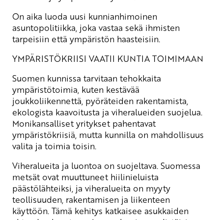
On aika luoda uusi kunnianhimoinen
asuntopolitiikka, joka vastaa sekä ihmisten
tarpeisiin että ympäristön haasteisiin.
YMPÄRISTÖKRIISI VAATII KUNTIA TOIMIMAAN
Suomen kunnissa tarvitaan tehokkaita
ympäristötoimia, kuten kestävää
joukkoliikennettä, pyöräteiden rakentamista,
ekologista kaavoitusta ja viheralueiden suojelua.
Monikansalliset yritykset pahentavat
ympäristökriisiä, mutta kunnilla on mahdollisuus
valita ja toimia toisin.
Viheralueita ja luontoa on suojeltava. Suomessa
metsät ovat muuttuneet hiilinieluista
päästölähteiksi, ja viheralueita on myyty
teollisuuden, rakentamisen ja liikenteen
käyttöön. Tämä kehitys katkaisee asukkaiden