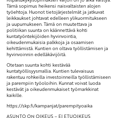
Tämä sopimus heikensi naisvaltaisten alojen
työehtoja. Huonot tietojärjestelmät ja jatkuvat
leikkaukset johtavat edelleen ylikuormitukseen
ja uupumukseen. Tämä on muutettava ja
politiikan suunta on käännettävä kohti
kuntatyöntekijöiden hyvinvointia,
oikeudenmukaisia palkkoja ja osaamisen
kehittämistä. Kuntien on oltava työllistämisen ja
hyvinvoinnin edelläkävijöitä.
Otetaan suunta kohti kestävää
kuntatyöllisyysmallia. Kuntien tulevaisuus
rakentuu rohkeilla investoinneilla työllistämiseen
ja parempiin työoloihin. Kunnat voivat luoda
kestävät ja oikeudenmukaiset työmarkkinat
kaikille.
https://skp.fi/kampanjat/parempityoaika
ASUNTO ON OIKEUS – EI ETUOIKEUS