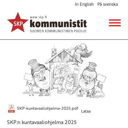
In English
På svenska
SKP:n kuntavaaliohjelma 2025 – Tukevat palvelut
– Kepeä arki
Vaaliohjelmat
20.2.2025 - 15:19
SKP-kuntavaaliohjelma-2025.pdf
Lataa
SKP:n kuntavaaliohjelma 2025