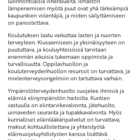
luonnontilaisia viheralueita. Ilmaston
lämpenemisen myötä puut ovat yhä tärkeämpiä
kaupunkien viilentäjiä, ja niiden säilyttämiseen
on panostettava.
Koulutuksen laatu vaikuttaa lasten ja nuorten
terveyteen. Kiusaamiseen ja yksinäisyyteen on
puututtava, ja kouluyhteisössä tarvitaan
enemmän aikuisia tukemaan oppimista ja
turvallisuutta. Oppilashuollon ja
kouluterveydenhuollon resurssit on turvattava, ja
mielenterveysongelmiin on tartuttava varhain.
Ympäristöterveydenhuolto suojelee ihmisiä ja
eläimiä elinympäristön haitoilta. Kuntien
vastuulla on elintarvikevalvonta, jätehuolto,
uimaveden seuranta ja tupakkavalvonta. Myös
kunnalliset eläinlääkäripalvelut on turvattava,
maksut kohtuullistettava ja yhteistyötä
eläinsuojeluyhdistysten kanssa lisättävä.