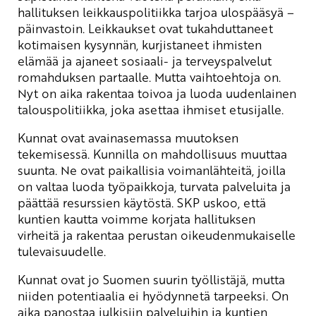
hallituksen leikkauspolitiikka tarjoa ulospääsyä –
päinvastoin. Leikkaukset ovat tukahduttaneet
kotimaisen kysynnän, kurjistaneet ihmisten
elämää ja ajaneet sosiaali- ja terveyspalvelut
romahduksen partaalle. Mutta vaihtoehtoja on.
Nyt on aika rakentaa toivoa ja luoda uudenlainen
talouspolitiikka, joka asettaa ihmiset etusijalle.
Kunnat ovat avainasemassa muutoksen
tekemisessä. Kunnilla on mahdollisuus muuttaa
suunta. Ne ovat paikallisia voimanlähteitä, joilla
on valtaa luoda työpaikkoja, turvata palveluita ja
päättää resurssien käytöstä. SKP uskoo, että
kuntien kautta voimme korjata hallituksen
virheitä ja rakentaa perustan oikeudenmukaiselle
tulevaisuudelle.
Kunnat ovat jo Suomen suurin työllistäjä, mutta
niiden potentiaalia ei hyödynnetä tarpeeksi. On
aika panostaa julkisiin palveluihin ja kuntien