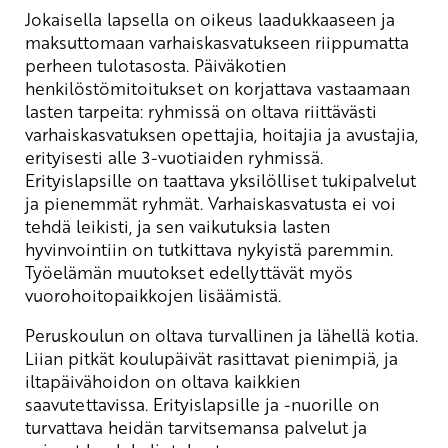
Jokaisella lapsella on oikeus laadukkaaseen ja
maksuttomaan varhaiskasvatukseen riippumatta
perheen tulotasosta. Päiväkotien
henkilöstömitoitukset on korjattava vastaamaan
lasten tarpeita: ryhmissä on oltava riittävästi
varhaiskasvatuksen opettajia, hoitajia ja avustajia,
erityisesti alle 3-vuotiaiden ryhmissä.
Erityislapsille on taattava yksilölliset tukipalvelut
ja pienemmät ryhmät. Varhaiskasvatusta ei voi
tehdä leikisti, ja sen vaikutuksia lasten
hyvinvointiin on tutkittava nykyistä paremmin.
Työelämän muutokset edellyttävät myös
vuorohoitopaikkojen lisäämistä.
Peruskoulun on oltava turvallinen ja lähellä kotia.
Liian pitkät koulupäivät rasittavat pienimpiä, ja
iltapäivähoidon on oltava kaikkien
saavutettavissa. Erityislapsille ja -nuorille on
turvattava heidän tarvitsemansa palvelut ja