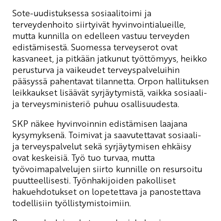
Sote-uudistuksessa sosiaalitoimi ja
terveydenhoito siirtyivät hyvinvointialueille,
mutta kunnilla on edelleen vastuu terveyden
edistämisestä. Suomessa terveyserot ovat
kasvaneet, ja pitkään jatkunut työttömyys, heikko
perusturva ja vaikeudet terveyspalveluihin
pääsyssä pahentavat tilannetta. Orpon hallituksen
leikkaukset lisäävät syrjäytymistä, vaikka sosiaali-
ja terveysministeriö puhuu osallisuudesta.
SKP näkee hyvinvoinnin edistämisen laajana
kysymyksenä. Toimivat ja saavutettavat sosiaali-
ja terveyspalvelut sekä syrjäytymisen ehkäisy
ovat keskeisiä. Työ tuo turvaa, mutta
työvoimapalvelujen siirto kunnille on resursoitu
puutteellisesti. Työnhakijoiden pakolliset
hakuehdotukset on lopetettava ja panostettava
todellisiin työllistymistoimiin.