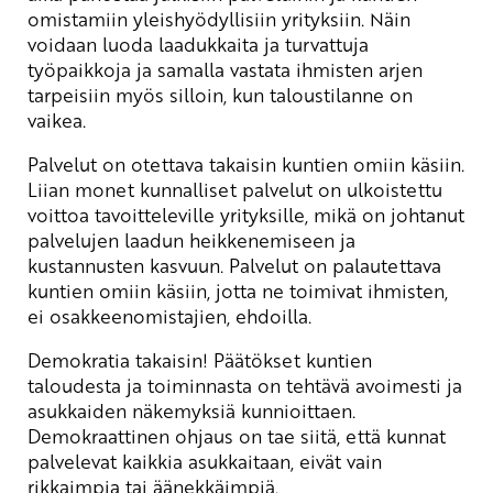
omistamiin yleishyödyllisiin yrityksiin. Näin
voidaan luoda laadukkaita ja turvattuja
työpaikkoja ja samalla vastata ihmisten arjen
tarpeisiin myös silloin, kun taloustilanne on
vaikea.
Palvelut on otettava takaisin kuntien omiin käsiin.
Liian monet kunnalliset palvelut on ulkoistettu
voittoa tavoitteleville yrityksille, mikä on johtanut
palvelujen laadun heikkenemiseen ja
kustannusten kasvuun. Palvelut on palautettava
kuntien omiin käsiin, jotta ne toimivat ihmisten,
ei osakkeenomistajien, ehdoilla.
Demokratia takaisin! Päätökset kuntien
taloudesta ja toiminnasta on tehtävä avoimesti ja
asukkaiden näkemyksiä kunnioittaen.
Demokraattinen ohjaus on tae siitä, että kunnat
palvelevat kaikkia asukkaitaan, eivät vain
rikkaimpia tai äänekkäimpiä.