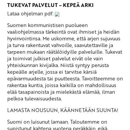
TUKEVAT PALVELUT – KEPEÄ ARKI
Lataa ohjelman pdf:
Suomen kommunistisen puolueen
vaaliohjelmassa tärkeintä ovat ihmiset ja heidän
hyvinvointinsa. Me uskomme, että arjen sujuvuus
ja turva rakentuvat vahvoille, saavutettaville ja
tarpeen mukaan räätälöidyille palveluille. Tukevat
ja toimivat julkiset palvelut eivät ole vain
yhteiskunnan kivijalka. Niistä syntyy perusta
kepeälle arjelle, jossa ei tarvitse kärsiä
epävarmuudesta tai puutteesta. Tavoitteemme on
rakentaa kuntia, joissa kaikilla on mahdollisuus
elää tasapainoista ja mielekästä elämää, ilman
pelkoa tulevaisuudesta.
LAMASTA NOUSUUN, KÄÄNNETÄÄN SUUNTA!
Suomi on luisunut lamaan. Taloutemme on
supistunut kahtena vuotena peräkkäin, eikä