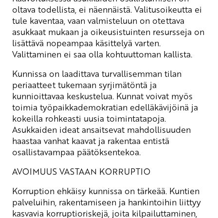
oltava todellista, ei näennäistä. Valitusoikeutta ei
tule kaventaa, vaan valmisteluun on otettava
asukkaat mukaan ja oikeusistuinten resursseja on
lisättävä nopeampaa käsittelyä varten.
Valittaminen ei saa olla kohtuuttoman kallista.
Kunnissa on laadittava turvallisemman tilan
periaatteet tukemaan syrjimätöntä ja
kunnioittavaa keskustelua. Kunnat voivat myös
toimia työpaikkademokratian edelläkävijöinä ja
kokeilla rohkeasti uusia toimintatapoja.
Asukkaiden ideat ansaitsevat mahdollisuuden
haastaa vanhat kaavat ja rakentaa entistä
osallistavampaa päätöksentekoa.
AVOIMUUS VASTAAN KORRUPTIO
Korruption ehkäisy kunnissa on tärkeää. Kuntien
palveluihin, rakentamiseen ja hankintoihin liittyy
kasvavia korruptioriskejä, joita kilpailuttaminen,