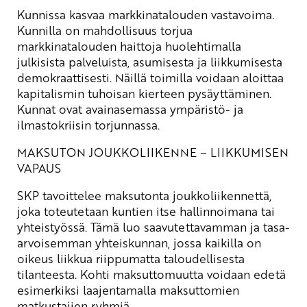
Kunnissa kasvaa markkinatalouden vastavoima.
Kunnilla on mahdollisuus torjua
markkinatalouden haittoja huolehtimalla
julkisista palveluista, asumisesta ja liikkumisesta
demokraattisesti. Näillä toimilla voidaan aloittaa
kapitalismin tuhoisan kierteen pysäyttäminen.
Kunnat ovat avainasemassa ympäristö- ja
ilmastokriisin torjunnassa.
MAKSUTON JOUKKOLIIKENNE – LIIKKUMISEN
VAPAUS
SKP tavoittelee maksutonta joukkoliikennettä,
joka toteutetaan kuntien itse hallinnoimana tai
yhteistyössä. Tämä luo saavutettavamman ja tasa-
arvoisemman yhteiskunnan, jossa kaikilla on
oikeus liikkua riippumatta taloudellisesta
tilanteesta. Kohti maksuttomuutta voidaan edetä
esimerkiksi laajentamalla maksuttomien
matkustajien ryhmiä.