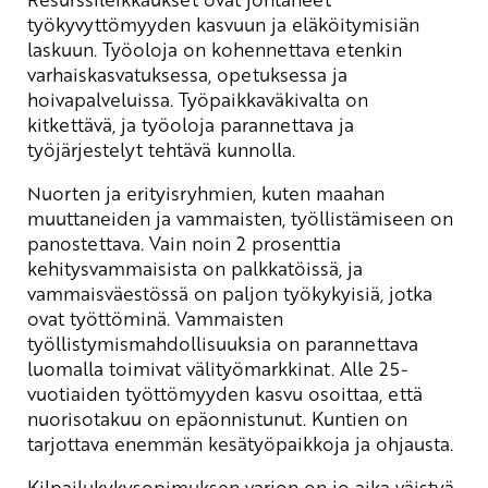
työkyvyttömyyden kasvuun ja eläköitymisiän
laskuun. Työoloja on kohennettava etenkin
varhaiskasvatuksessa, opetuksessa ja
hoivapalveluissa. Työpaikkaväkivalta on
kitkettävä, ja työoloja parannettava ja
työjärjestelyt tehtävä kunnolla.
Nuorten ja erityisryhmien, kuten maahan
muuttaneiden ja vammaisten, työllistämiseen on
panostettava. Vain noin 2 prosenttia
kehitysvammaisista on palkkatöissä, ja
vammaisväestössä on paljon työkykyisiä, jotka
ovat työttöminä. Vammaisten
työllistymismahdollisuuksia on parannettava
luomalla toimivat välityömarkkinat. Alle 25-
vuotiaiden työttömyyden kasvu osoittaa, että
nuorisotakuu on epäonnistunut. Kuntien on
tarjottava enemmän kesätyöpaikkoja ja ohjausta.
Kilpailukykysopimuksen varjon on jo aika väistyä.