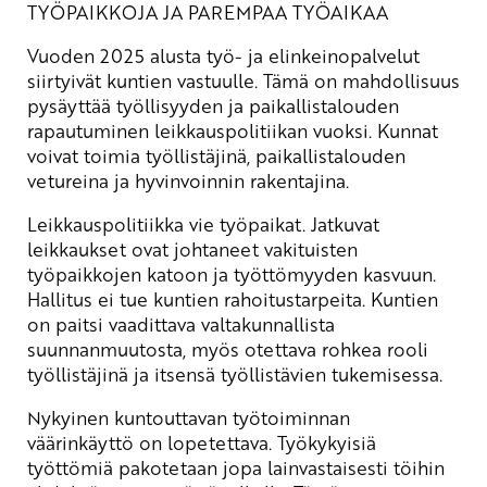
TYÖPAIKKOJA JA PAREMPAA TYÖAIKAA
Vuoden 2025 alusta työ- ja elinkeinopalvelut
siirtyivät kuntien vastuulle. Tämä on mahdollisuus
pysäyttää työllisyyden ja paikallistalouden
rapautuminen leikkauspolitiikan vuoksi. Kunnat
voivat toimia työllistäjinä, paikallistalouden
vetureina ja hyvinvoinnin rakentajina.
Leikkauspolitiikka vie työpaikat. Jatkuvat
leikkaukset ovat johtaneet vakituisten
työpaikkojen katoon ja työttömyyden kasvuun.
Hallitus ei tue kuntien rahoitustarpeita. Kuntien
on paitsi vaadittava valtakunnallista
suunnanmuutosta, myös otettava rohkea rooli
työllistäjinä ja itsensä työllistävien tukemisessa.
Nykyinen kuntouttavan työtoiminnan
väärinkäyttö on lopetettava. Työkykyisiä
työttömiä pakotetaan jopa lainvastaisesti töihin