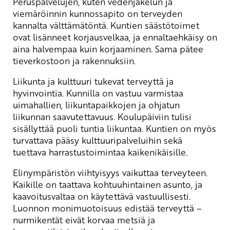
Peruspalvelujen, kuten vedenjakelun ja
viemäröinnin kunnossapito on terveyden
kannalta välttämätöntä. Kuntien säästötoimet
ovat lisänneet korjausvelkaa, ja ennaltaehkäisy on
aina halvempaa kuin korjaaminen. Sama pätee
tieverkostoon ja rakennuksiin.
Liikunta ja kulttuuri tukevat terveyttä ja
hyvinvointia. Kunnilla on vastuu varmistaa
uimahallien, liikuntapaikkojen ja ohjatun
liikunnan saavutettavuus. Koulupäiviin tulisi
sisällyttää puoli tuntia liikuntaa. Kuntien on myös
turvattava pääsy kulttuuripalveluihin sekä
tuettava harrastustoimintaa kaikenikäisille.
Elinympäristön viihtyisyys vaikuttaa terveyteen.
Kaikille on taattava kohtuuhintainen asunto, ja
kaavoitusvaltaa on käytettävä vastuullisesti.
Luonnon monimuotoisuus edistää terveyttä –
nurmikentät eivät korvaa metsiä ja