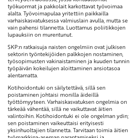
työkuormat ja pakkolait karkottavat työvoimaa
alalta. Työvoimapulaa yritettiin paikkailla
varhaiskasvatuksessa valmiuslain avulla, mutta se
vain pahensi tilannetta. Luottamus poliitikkojen
lupauksiin on murentunut.
SKP:n ratkaisuja naisten ongelmiin ovat julkisen
sektorin työntekijöiden palkkojen nostaminen,
työsopimusten vakinaistaminen ja kuuden tunnin
työpäivän kokeilujen aloittaminen ansiotasoa
alentamatta.
Kotihoidontuki on säilytettävä, sillä sen
poistaminen johtaisi monilla äideillä
työttömyyteen. Varhaiskasvatuksen ongelmia on
tärkeää vähentää, sillä ne vaikuttavat äitien
valintoihin. Kotihoidontuki ei ole ongelman ydin;
sen poistaminen vaikeuttaisi erityisesti
yksinhuoltajien tilannetta. Tarvitaan toimia äitien
työmarkkina-aseman parantamiseksi ja