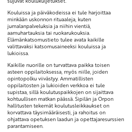
sujuvat koulukuljetukset.
Kouluissa ja päiväkodeissa ei tule harjoittaa
minkään uskonnon rituaaleja, kuten
jumalanpalveluksia ja niihin vientiä,
aamuhartauksia tai ruokarukouksia.
Elämänkatsomustieto tulee avata kaikille
valittavaksi katsomusaineeksi kouluissa ja
lukioissa.
Kaikille nuorille on turvattava paikka toisen
asteen oppilaitoksessa, myös niille, joiden
opintopolku viivästyy. Ammatillisten
oppilaitosten ja lukioiden verkkoa ei tule
supistaa, sillä koulutuspaikkojen on sijaittava
kohtuullisen matkan päässä. Sipilän ja Orpon
hallitusten tekemät koulutusleikkaukset on
korvattava täysimääräisesti, ja rahoitus on
ohjattava opetuksen laadun ja opettajaresurssien
parantamiseen.