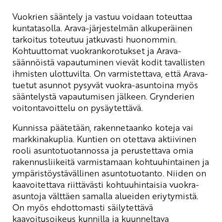
Vuokrien sääntely ja vastuu voidaan toteuttaa
kuntatasolla. Arava-järjestelmän alkuperäinen
tarkoitus toteutuu jatkuvasti huonommin.
Kohtuuttomat vuokrankorotukset ja Arava-
säännöistä vapautuminen vievät kodit tavallisten
ihmisten ulottuvilta. On varmistettava, että Arava-
tuetut asunnot pysyvät vuokra-asuntoina myös
sääntelystä vapautumisen jälkeen. Grynderien
voitontavoittelu on pysäytettävä.
Kunnissa päätetään, rakennetaanko koteja vai
markkinakuplia. Kuntien on otettava aktiivinen
rooli asuntotuotannossa ja perustettava omia
rakennusliikeitä varmistamaan kohtuuhintainen ja
ympäristöystävällinen asuntotuotanto. Niiden on
kaavoitettava riittävästi kohtuuhintaisia vuokra-
asuntoja välttäen samalla alueiden eriytymistä.
On myös ehdottomasti säilytettävä
kaavoitusoikeus kunnilla ja kuunneltava