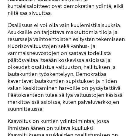
kuntalaisaloitteet ovat demokratian ydintä, eikä
niitä saa sivuuttaa.
Osallisuus ei voi olla vain kuulemistilaisuuksia.
Asukkaille on tarjottava maksuttomia tiloja ja
resursseja vaihtoehtoisten esitysten tekemiseen.
Nuorisovaltuustojen sekä vanhus- ja
vammaisneuvostojen on saatava todellista
päätösvaltaa itseään koskevissa asioissa ja
oikeudet osallistua valtuuston, hallituksen ja
lautakuntien työskentelyyn. Demokratiaa
kaventavat lautakuntien supistukset ja niiden
vallan keskittäminen harvoille on pysäytettävä.
Päätöksenteon tulee säilyä valtuustojen käsissä
merkittävissä asioissa, kuten palveluverkkojen
suunnittelussa.
Kaavoitus on kuntien ydintoimintaa, jossa
ihmisten äänen on tultava kuulluksi.
Kaavoituksessa asukkaiden osallistumisen on