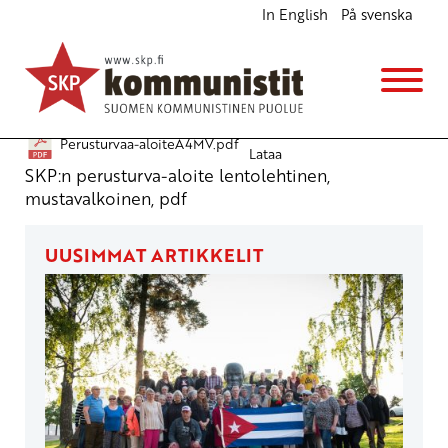
In English
På svenska
Perusturva 800 euroon, MV
Julkiset materiaalit
19.12.2010 - 3:27
Perusturvaa-aloiteA4MV.pdf
Lataa
SKP:n perusturva-aloite lentolehtinen,
mustavalkoinen, pdf
UUSIMMAT ARTIKKELIT