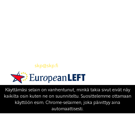
Yhteystiedot
SKP:n toimisto
Osoite: Viljatie 4 B 3. kerros, 00700 Helsinki
Puh: 045 7834 1346
Sähköposti:
skp
@skp.fi
SKP on Euroopan Vasemmistopuolueen jäsen.
european-left.org
european-left.org/manifesto/