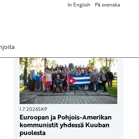
In English
På svenska
UUSIMMAT ARTIKKELIT
hjoita
1.7.2026
SKP
Euroopan ja Pohjois-Amerikan
kommunistit yhdessä Kuuban
puolesta