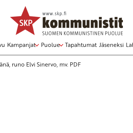
vu
Kampanjat
Puolue
Tapahtumat
Jäseneksi
La
änä, runo Elvi Sinervo, mv. PDF