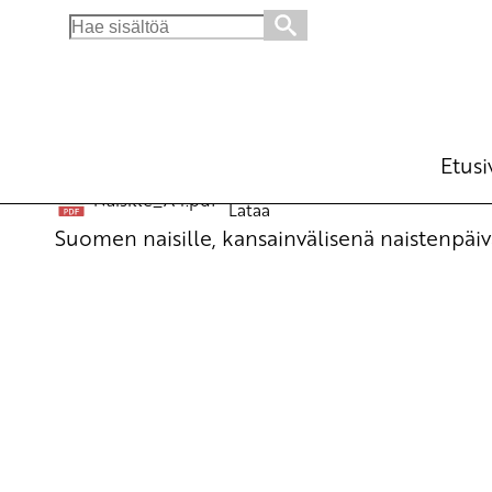
Search
for:
Kansainvälisen naisten päivän runo
Julkiset materiaalit
19.12.2010 - 3:49
Etusi
Naisille_A4.pdf
Lataa
Suomen naisille, kansainvälisenä naistenpäiv