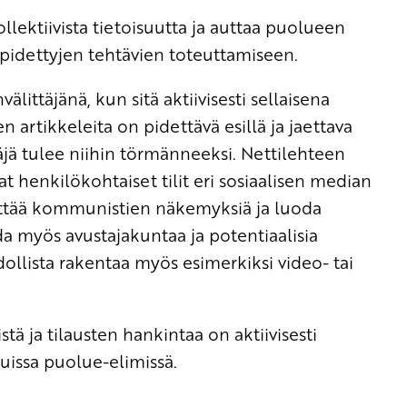
lektiivista tietoisuutta ja auttaa puolueen
pidettyjen tehtävien toteuttamiseen.
littäjänä, kun sitä aktiivisesti sellaisena
n artikkeleita on pidettävä esillä ja jaettava
jä tulee niihin törmänneeksi. Nettilehteen
henkilökohtaiset tilit eri sosiaalisen median
evittää kommunistien näkemyksiä ja luoda
a myös avustajakuntaa ja potentiaalisia
ollista rakentaa myös esimerkiksi video- tai
ä ja tilausten hankintaa on aktiivisesti
muissa puolue-elimissä.