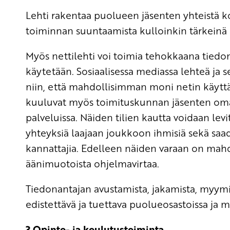
Lehti rakentaa puolueen jäsenten yhteistä kol
toiminnan suuntaamista kulloinkin tärkeinä 
Myös nettilehti voi toimia tehokkaana tiedonvä
käytetään. Sosiaalisessa mediassa lehteä ja se
niin, että mahdollisimman moni netin käyttä
kuuluvat myös toimituskunnan jäsenten omat 
palveluissa. Näiden tilien kautta voidaan l
yhteyksiä laajaan joukkoon ihmisiä sekä saad
kannattajia. Edelleen näiden varaan on mahd
äänimuotoista ohjelmavirtaa.
Tiedonantajan avustamista, jakamista, myymist
edistettävä ja tuettava puolueosastoissa ja 
3 Opinto- ja koulutustoiminta