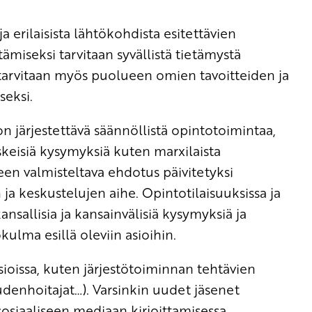
rilaisista lähtökohdista esitettävien
ämiseksi tarvitaan syvällistä tietämystä
tarvitaan myös puolueen omien tavoitteiden ja
seksi.
n järjestettävä säännöllistä opintotoimintaa,
skeisiä kysymyksiä kuten marxilaista
en valmisteltava ehdotus päivitetyksi
a keskustelujen aihe. Opintotilaisuuksissa ja
nsallisia ja kansainvälisiä kysymyksiä ja
lma esillä oleviin asioihin.
sioissa, kuten järjestötoiminnan tehtävien
udenhoitajat…). Varsinkin uudet jäsenet
 sosiaaliseen mediaan kirjoittamisessa,