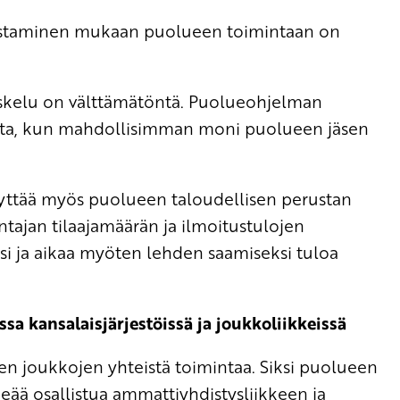
opastaminen mukaan puolueen toimintaan on
piskelu on välttämätöntä. Puolueohjelman
tetta, kun mahdollisimman moni puolueen jäsen
yttää myös puolueen taloudellisen perustan
ntajan tilaajamäärän ja ilmoitustulojen
i ja aikaa myöten lehden saamiseksi tuloa
sa kansalaisjärjestöissä ja joukkoliikkeissä
en joukkojen yhteistä toimintaa. Siksi puolueen
eää osallistua ammattiyhdistysliikkeen ja