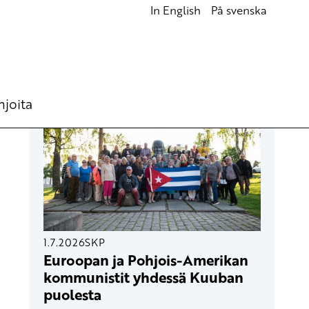
In English
På svenska
UUSIMMAT ARTIKKELIT
hjoita
1.7.2026
SKP
Euroopan ja Pohjois-Amerikan
kommunistit yhdessä Kuuban
puolesta