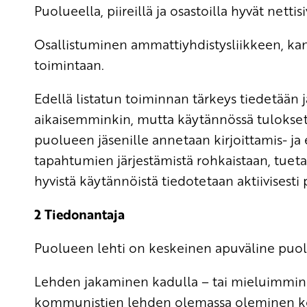
Puolueella, piireillä ja osastoilla hyvät nettis
Osallistuminen ammattiyhdistysliikkeen, kans
toimintaan.
Edellä listatun toiminnan tärkeys tiedetään 
aikaisemminkin, mutta käytännössä tulokset o
puolueen jäsenille annetaan kirjoittamis- ja 
tapahtumien järjestämistä rohkaistaan, tueta
hyvistä käytännöistä tiedotetaan aktiivisesti 
2 Tiedonantaja
Puolueen lehti on keskeinen apuväline puolu
Lehden jakaminen kadulla – tai mieluimmi
kommunistien lehden olemassa oleminen konk