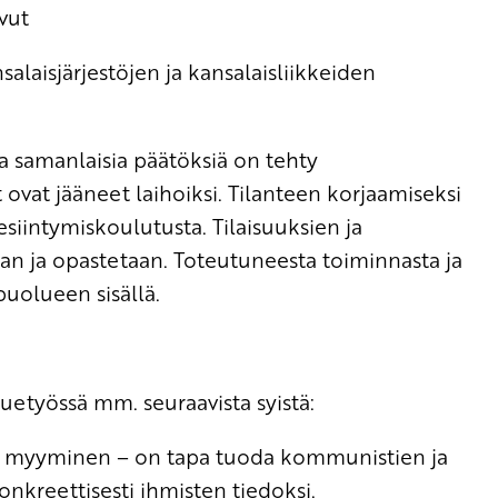
ivut
alaisjärjestöjen ja kansalaisliikkeiden
ja samanlaisia päätöksiä on tehty
vat jääneet laihoiksi. Tilanteen korjaamiseksi
esiintymiskoulutusta. Tilaisuuksien ja
an ja opastetaan. Toteutuneesta toiminnasta ja
puolueen sisällä.
etyössä mm. seuraavista syistä:
n myyminen – on tapa tuoda kommunistien ja
reettisesti ihmisten tiedoksi.