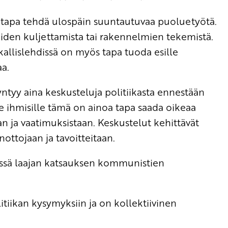
apa tehdä ulospäin suuntautuvaa puoluetyötä.
varoiden kuljettamista tai rakennelmien tekemistä.
allislehdissä on myös tapa tuoda esille
a.
tyy aina keskusteluja politiikasta ennestään
 ihmisille tämä on ainoa tapa saada oikeaa
an ja vaatimuksistaan. Keskustelut kehittävät
ttojaan ja tavoitteitaan.
essä laajan katsauksen kommunistien
itiikan kysymyksiin ja on kollektiivinen