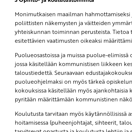
Monimutkaisen maailman hahmottamiseksi ja e
poliittisten näkemysten ja väitteiden ymmärt
yhteiskunnan toiminnan perusteista. Tietoa 
esitettävien vaatimusten oikeaksi määrittämi
Puolueosastoissa ja muissa puolue-elimissä o
jossa käsitellään kommunistisen liikkeen ke
taloustiedettä. Seuraavaan edustajakokoukse
puolueohjelmaksi on myös tärkeä opiskelun j
kokouksissa käsitellään myös ajankohtaisia ka
pyritään määrittämään kommunistinen näköku
Koulutusta tarvitaan myös käytännöllisissä a
hoitamisessa (puheenjohtajat, sihteerit, talo
tarvitsevat opastusta ja koulutusta lehtiin ja