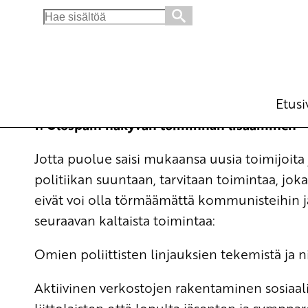
Search
for:
Jäsenistö ratkaisee SKP:n uuden nousun
Edustajakokousasiakirjat
20.6.2019 - 11:23
Etusi
1. Ulospäin näkyvän toiminnan lisääminen
Jotta puolue saisi mukaansa uusia toimijoita j
politiikan suuntaan, tarvitaan toimintaa, jok
eivät voi olla törmäämättä kommunisteihin ja 
seuraavan kaltaista toimintaa:
Omien poliittisten linjauksien tekemistä ja n
Aktiivinen verkostojen rakentaminen sosiaal