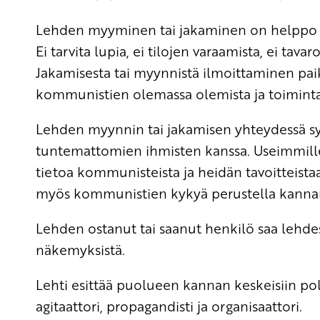
Lehden myyminen tai jakaminen on helppo t
Ei tarvita lupia, ei tilojen varaamista, ei ta
Jakamisesta tai myynnistä ilmoittaminen paik
kommunistien olemassa olemista ja toiminta
Lehden myynnin tai jakamisen yhteydessä syn
tuntemattomien ihmisten kanssa. Useimmille
tietoa kommunisteista ja heidän tavoitteista
myös kommunistien kykyä perustella kannano
Lehden ostanut tai saanut henkilö saa lehd
näkemyksistä.
Lehti esittää puolueen kannan keskeisiin pol
agitaattori, propagandisti ja organisaattori.