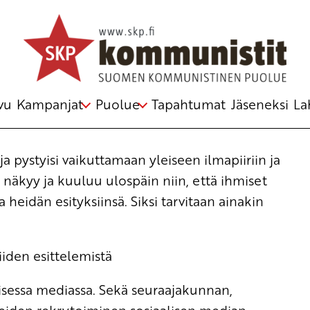
vu
Kampanjat
Puolue
Tapahtumat
Jäseneksi
La
a pystyisi vaikuttamaan yleiseen ilmapiiriin ja
a näkyy ja kuuluu ulospäin niin, että ihmiset
heidän esityksiinsä. Siksi tarvitaan ainakin
iiden esittelemistä
isessa mediassa. Sekä seuraajakunnan,