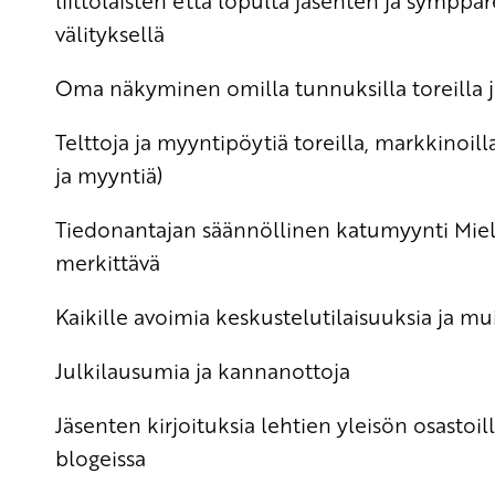
liittolaisten että lopulta jäsenten ja sympp
välityksellä
Oma näkyminen omilla tunnuksilla toreilla j
Telttoja ja myyntipöytiä toreilla, markkinoil
ja myyntiä)
Tiedonantajan säännöllinen katumyynti Mielen
merkittävä
Kaikille avoimia keskustelutilaisuuksia ja m
Julkilausumia ja kannanottoja
Jäsenten kirjoituksia lehtien yleisön osastoil
blogeissa