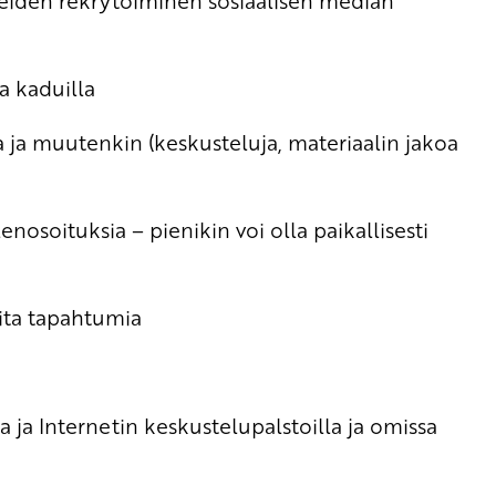
areiden rekrytoiminen sosiaalisen median
a kaduilla
la ja muutenkin (keskusteluja, materiaalin jakoa
osoituksia – pienikin voi olla paikallisesti
uita tapahtumia
la ja Internetin keskustelupalstoilla ja omissa