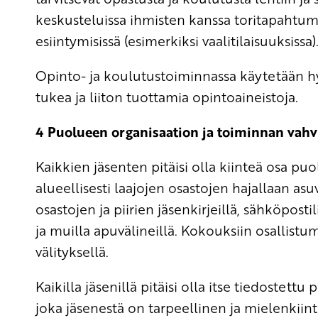
keskusteluissa ihmisten kanssa toritapahtumi
esiintymisissä (esimerkiksi vaalitilaisuuksissa)
Opinto- ja koulutustoiminnassa käytetään hyv
tukea ja liiton tuottamia opintoaineistoja.
4 Puolueen organisaation ja toiminnan vah
Kaikkien jäsenten pitäisi olla kiinteä osa p
alueellisesti laajojen osastojen hajallaan as
osastojen ja piirien jäsenkirjeillä, sähköposti
ja muilla apuvälineillä. Kokouksiin osallist
välityksellä.
Kaikilla jäsenillä pitäisi olla itse tiedostett
joka jäsenestä on tarpeellinen ja mielenkiin