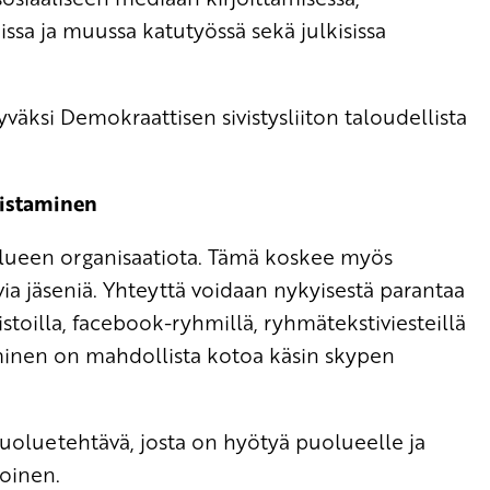
ssa ja muussa katutyössä sekä julkisissa
.
äksi Demokraattisen sivistysliiton taloudellista
vistaminen
uolueen organisaatiota. Tämä koskee myös
uvia jäseniä. Yhteyttä voidaan nykyisestä parantaa
listoilla, facebook-ryhmillä, ryhmätekstiviesteillä
uminen on mahdollista kotoa käsin skypen
u puoluetehtävä, josta on hyötyä puolueelle ja
toinen.