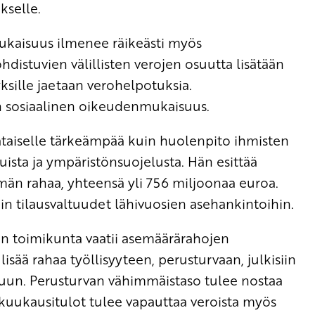
kselle.
ukaisuus ilmenee räikeästi myös
hdistuvien välillisten verojen osuutta lisätään
ksille jaetaan verohelpotuksia.
n sosiaalinen oikeudenmukaisuus.
ataiselle tärkeämpää kuin huolenpito ihmisten
eluista ja ympäristönsuojelusta. Hän esittää
än rahaa, yhteensä yli 756 miljoonaa euroa.
rdin tilausvaltuudet lähivuosien asehankintoihin.
 toimikunta vaatii asemäärärahojen
isää rahaa työllisyyteen, perusturvaan, julkisiin
uun. Perusturvan vähimmäistaso tulee nostaa
kuukausitulot tulee vapauttaa veroista myös