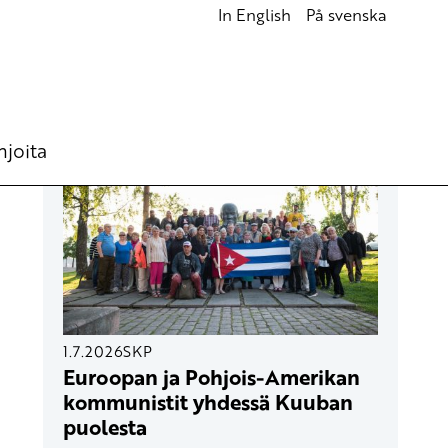
In English
På svenska
UUSIMMAT ARTIKKELIT
hjoita
1.7.2026
SKP
Euroopan ja Pohjois-Amerikan
kommunistit yhdessä Kuuban
puolesta