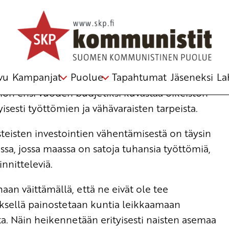
 ja perusturvaan
n poliittinen toimikunta
vu
Kampanjat
Puolue
Tapahtumat
Jäseneksi
La
altion ensi vuoden budjetiksi kuvastaa oikeiston
isesti työttömien ja vähävaraisten tarpeista.
usteisten investointien vähentämisestä on täysin
ssa, jossa maassa on satoja tuhansia työttömiä,
nnitteleviä.
haan väittämällä, että ne eivät ole tee
tyksellä painostetaan kuntia leikkaamaan
ta. Näin heikennetään erityisesti naisten asemaa