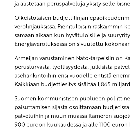
ja alistetaan peruspalveluja yksityiselle bisne
Oikeistolaisen budjettilinjan epäoikeudenm
verolinjauksissa. Pienituloisiin raskaimmin ko
samaan aikaan kun hyvätuloisille ja suuryrity
Energiaverotuksessa on sivuutettu kokonaa
Armeijan varustaminen Nato-tarpeisiin on K
perusturvasta, työllisyydestä, julkisista palv
asehankintoihin ensi vuodelle entistä enemm
Kaikkiaan budjettiesitys sisältää 1,865 milja
Suomen kommunistisen puolueen poliittinen
paisuttamisen sijasta osoittamaan budjetissa l
palveluihin ja muun muassa Itämeren suojel
900 euroon kuukaudessa ja alle 1100 euron 