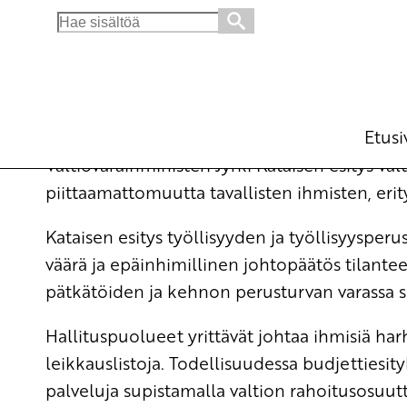
Search
for:
Aseiden sijasta lisättävä rahaa työllisyyteen
Ajankohtaista
15.9.2010 - 18:45
SKP:
(Muokattu 6.11.2025 - 13:39)
Etusi
Valtiovarainministeri Jyrki Kataisen esitys v
piittaamattomuutta tavallisten ihmisten, erity
Kataisen esitys työllisyyden ja työllisyysper
väärä ja epäinhimillinen johtopäätös tilantee
pätkätöiden ja kehnon perusturvan varassa si
Hallituspuolueet yrittävät johtaa ihmisiä har
leikkauslistoja. Todellisuudessa budjettiesi
palveluja supistamalla valtion rahoitusosuut