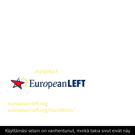
Yhteystiedot
SKP:n toimisto
Osoite: Viljatie 4 B 3. kerros, 00700 Helsinki
Puh: 045 7834 1346
Sähköposti:
skp
@skp.fi
SKP on Euroopan Vasemmistopuolueen jäsen.
european-left.org
european-left.org/manifesto/