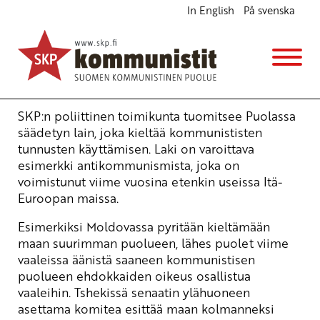
In English
På svenska
Antikommunismia Moldovassa ja Puolassa
Ajankohtaista
30.6.2010 - 16:17
(Muokattu 6.11.2025 - 13:39)
SKP:n poliittinen toimikunta
SKP:n poliittinen toimikunta tuomitsee Puolassa
säädetyn lain, joka kieltää kommunististen
tunnusten käyttämisen. Laki on varoittava
esimerkki antikommunismista, joka on
voimistunut viime vuosina etenkin useissa Itä-
Euroopan maissa.
Esimerkiksi Moldovassa pyritään kieltämään
maan suurimman puolueen, lähes puolet viime
vaaleissa äänistä saaneen kommunistisen
puolueen ehdokkaiden oikeus osallistua
vaaleihin. Tshekissä senaatin ylähuoneen
asettama komitea esittää maan kolmanneksi