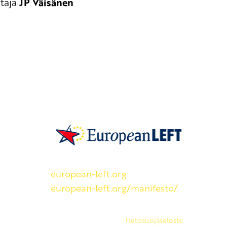
taja
JP Väisänen
SKP on Euroopan Vasemmistopuolueen j
european-left.org
european-left.org/manifesto/
Copyright 2026 © SKP
|
Tietosuojaseloste