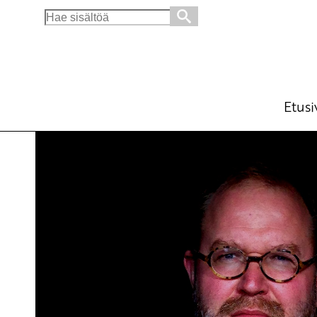
Search
for:
Abdel Azizin menetys suuri rauhanpolitiikal
Ajankohtaista
31.5.2016 - 20:23
SKP
Etusi