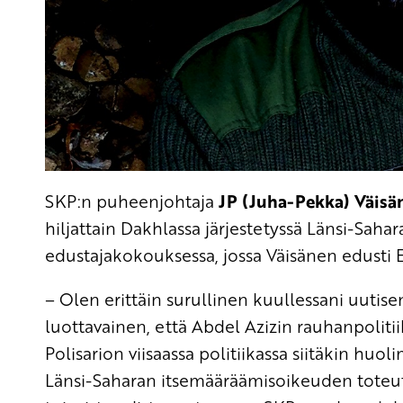
SKP:n puheenjohtaja
JP (Juha-Pekka) Väisä
hiljattain Dakhlassa järjestetyssä Länsi-Sah
edustajakokouksessa, jossa Väisänen edusti
– Olen erittäin surullinen kuullessani uutis
luottavainen, että Abdel Azizin rauhanpoliti
Polisarion viisaassa politiikassa siitäkin huo
Länsi-Saharan itsemääräämisoikeuden
toteu