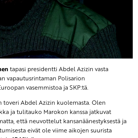
nen
tapasi presidentti Abdel Azizin vasta
aran vapautusrintaman Polisarion
 Euroopan vasemmistoa ja SKP:tä.
en toveri Abdel Azizin kuolemasta. Olen
ikka ja tulitauko Marokon kanssa jatkuvat
limatta, että neuvottelut kansanäänestyksestä ja
tumisesta eivät ole viime aikojen suurista