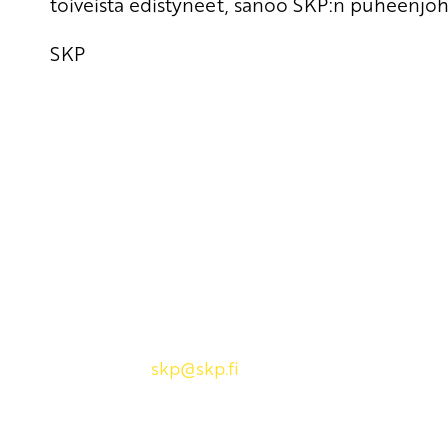
toiveista edistyneet, sanoo SKP:n puheenjoh
SKP
Yhteystiedot
SKP:n toimisto
Osoite: Viljatie 4 B 3. kerros, 00700 Helsinki
Puh: 045 7834 1346
Sähköposti:
skp
@skp.fi