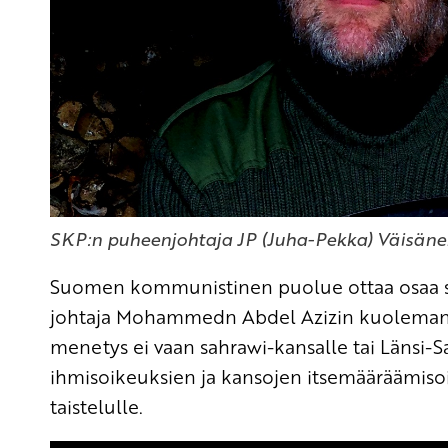
SKP:n puheenjohtaja JP (Juha-Pekka) Väisäne
Suomen kommunistinen puolue ottaa osaa sah
johtaja Mohammedn Abdel Azizin kuoleman j
menetys ei vaan sahrawi-kansalle tai Länsi-
ihmisoikeuksien ja kansojen itsemääräämisoi
taistelulle.