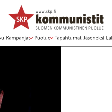
le
vu
Kampanjat
Puolue
Tapahtumat
Jäseneksi
La