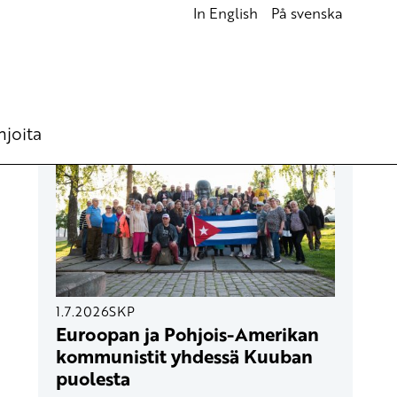
In English
På svenska
UUSIMMAT ARTIKKELIT
hjoita
1.7.2026
SKP
Euroopan ja Pohjois-Amerikan
kommunistit yhdessä Kuuban
puolesta