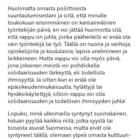
Huolimatta omasta poliittisesta
suuntautumisestani ja siitä, että minulle
toukokuun ensimmäinen on kansainvälinen
työntekijän päivä, en voi jättää huomiotta sitä,
että vappu on juhla, jonka päähenkilö ei enää ole
vain työntekijä tai työ. Täällä on nuoria ja vanhoja,
opiskelijoita ja koululaisia, lapsia unelmineen ja
leikkeineen. Mutta vappu voi olla myös päivä,
jona jokainen meistä voi pohdiskella
solidaarisuuden tärkeyttä, eli todellista
ihmisyyttä. Ja sitten kun ei enää ole
epäoikeudenmukaisuutta, hylättyjä tai
hyväksikäytettyjä, silloin vappu voi olla
solidaarisuuden ja todellisen ihmisyyden juhla!
Lopuksi, minä ulkomailla syntynyt suomalainen,
haluan pyytää kaikkia niitä, jotka syystä tai
toisesta asuvat Suomessa, mutta eivät ole
syntyneet täällä, olemaan ylpeä omasta kulttuuri-