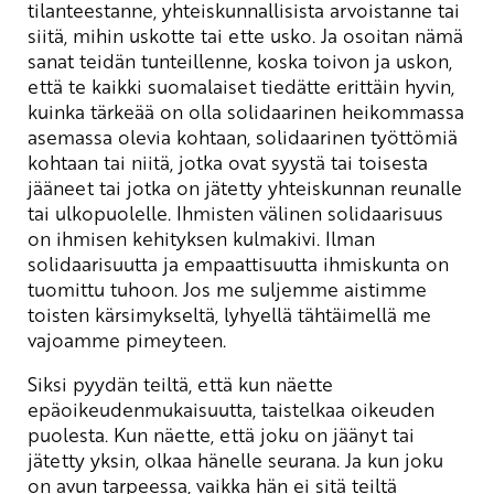
tilanteestanne, yhteiskunnallisista arvoistanne tai
siitä, mihin uskotte tai ette usko. Ja osoitan nämä
sanat teidän tunteillenne, koska toivon ja uskon,
että te kaikki suomalaiset tiedätte erittäin hyvin,
kuinka tärkeää on olla solidaarinen heikommassa
asemassa olevia kohtaan, solidaarinen työttömiä
kohtaan tai niitä, jotka ovat syystä tai toisesta
jääneet tai jotka on jätetty yhteiskunnan reunalle
tai ulkopuolelle. Ihmisten välinen solidaarisuus
on ihmisen kehityksen kulmakivi. Ilman
solidaarisuutta ja empaattisuutta ihmiskunta on
tuomittu tuhoon. Jos me suljemme aistimme
toisten kärsimykseltä, lyhyellä tähtäimellä me
vajoamme pimeyteen.
Siksi pyydän teiltä, että kun näette
epäoikeudenmukaisuutta, taistelkaa oikeuden
puolesta. Kun näette, että joku on jäänyt tai
jätetty yksin, olkaa hänelle seurana. Ja kun joku
on avun tarpeessa, vaikka hän ei sitä teiltä