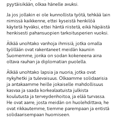
pyytäisikään, olkaa hänelle avuksi.
Ja jos jollakin ei ole kunnollista työtä, tehkää lain
nimissä kaikkenne, ettei kyseistä henkilöä
käytetä hyväksi, ettei häntä riistetä, eikä häpäistä
henkisesti pahansuopien tarkoitusperien vuoksi.
Älkää unohtako vanhoja ihmisiä, jotka omalla
työllään ovat rakentaneet meidän kauniin
Suomemme, jonka on sodan kokeneena aina
oltava rauhan ja diplomatian puolella.
Älkää unohtako lapsia ja nuoria, jotka ovat
nykyhetki ja tulevaisuus. Olkaamme solidaarisia
ja antakaamme heille jokaiselle mahdollisuus
kasvaa ja saada korkealaatuista julkista
koulutusta ja terveydenhoitoa, ja elää turvassa.
He ovat aarre, josta meidän on huolehdittava, he
ovat rikkautemme, tiemme parempaan ja entistä
solidaarisempaan huomiseen.