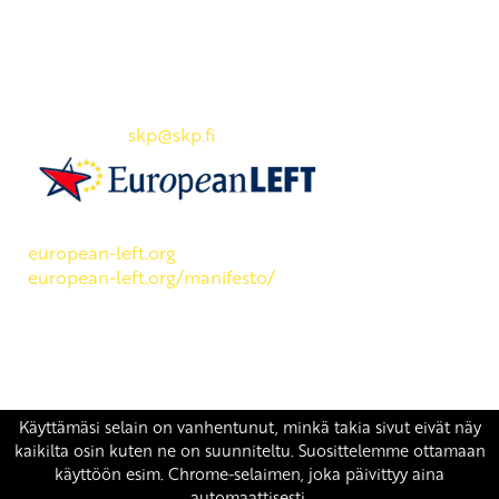
Yhteystiedot
SKP:n toimisto
Osoite: Viljatie 4 B 3. kerros, 00700 Helsinki
Puh: 045 7834 1346
Sähköposti:
skp
@skp.fi
SKP on Euroopan Vasemmistopuolueen jäsen.
european-left.org
european-left.org/manifesto/
Copyright 2026 © SKP
|
Tietosuojaseloste