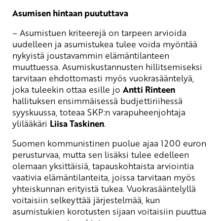
Asumisen hintaan puututtava
– Asumistuen kriteerejä on tarpeen arvioida
uudelleen ja asumistukea tulee voida myöntää
nykyistä joustavammin elämäntilanteen
muuttuessa. Asumiskustannusten hillitsemiseksi
tarvitaan ehdottomasti myös vuokrasääntelyä,
joka tuleekin ottaa esille jo
Antti Rinteen
hallituksen ensimmäisessä budjettiriihessä
syyskuussa, toteaa SKP:n varapuheenjohtaja
ylilääkäri
Liisa Taskinen
.
Suomen kommunistinen puolue ajaa 1200 euron
perusturvaa, mutta sen lisäksi tulee edelleen
olemaan yksittäisiä, tapauskohtaista arviointia
vaativia elämäntilanteita, joissa tarvitaan myös
yhteiskunnan erityistä tukea. Vuokrasääntelyllä
voitaisiin selkeyttää järjestelmää, kun
asumistukien korotusten sijaan voitaisiin puuttua