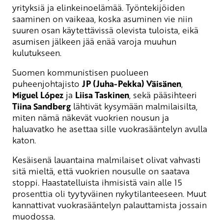
yrityksiä ja elinkeinoelämää. Työntekijöiden
saaminen on vaikeaa, koska asuminen vie niin
suuren osan käytettävissä olevista tuloista, eikä
asumisen jälkeen jää enää varoja muuhun
kulutukseen.
Suomen kommunistisen puolueen
puheenjohtajisto
JP (Juha-Pekka) Väisänen
,
Miguel López
ja
Liisa Taskinen
, sekä pääsihteeri
Tiina Sandberg
lähtivät kysymään malmilaisilta,
miten nämä näkevät vuokrien nousun ja
haluavatko he asettaa sille vuokrasääntelyn avulla
katon.
Kesäisenä lauantaina malmilaiset olivat vahvasti
sitä mieltä, että vuokrien nousulle on saatava
stoppi. Haastatelluista ihmisistä vain alle 15
prosenttia oli tyytyväinen nykytilanteeseen. Muut
kannattivat vuokrasääntelyn palauttamista jossain
muodossa.