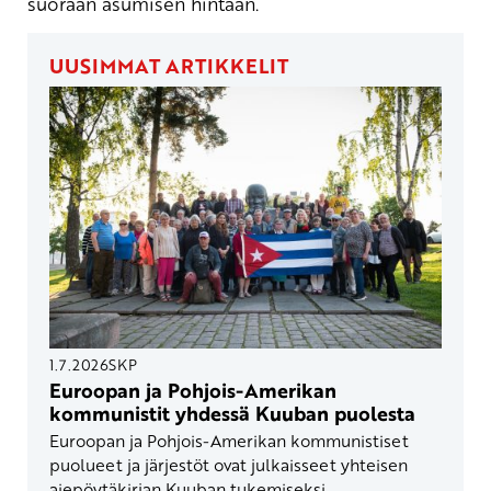
suoraan asumisen hintaan.
UUSIMMAT ARTIKKELIT
1.7.2026
SKP
Euroopan ja Pohjois-Amerikan
kommunistit yhdessä Kuuban puolesta
Euroopan ja Pohjois-Amerikan kommunistiset
puolueet ja järjestöt ovat julkaisseet yhteisen
aiepöytäkirjan Kuuban tukemiseksi.