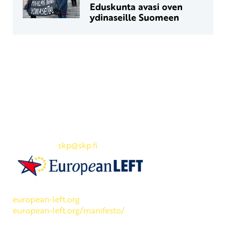
Eduskunta avasi oven
ydinaseille Suomeen
Yhteystiedot
SKP:n toimisto
Osoite: Viljatie 4 B 3. kerros, 00700 Helsinki
Puh: 045 7834 1346
Sähköposti:
skp
@skp.fi
SKP on Euroopan Vasemmistopuolueen jäsen.
european-left.org
european-left.org/manifesto/