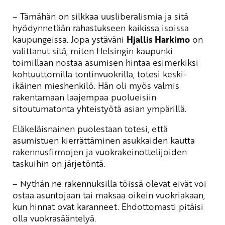
– Tämähän on silkkaa uusliberalismia ja sitä
hyödynnetään rahastukseen kaikissa isoissa
kaupungeissa. Jopa ystäväni
Hjallis Harkimo
on
valittanut sitä, miten Helsingin kaupunki
toimillaan nostaa asumisen hintaa esimerkiksi
kohtuuttomilla tontinvuokrilla, totesi keski-
ikäinen mieshenkilö. Hän oli myös valmis
rakentamaan laajempaa puolueisiin
sitoutumatonta yhteistyötä asian ympärillä.
Eläkeläisnainen puolestaan totesi, että
asumistuen kierrättäminen asukkaiden kautta
rakennusfirmojen ja vuokrakeinottelijoiden
taskuihin on järjetöntä.
– Nythän ne rakennuksilla töissä olevat eivät voi
ostaa asuntojaan tai maksaa oikein vuokriakaan,
kun hinnat ovat karanneet. Ehdottomasti pitäisi
olla vuokrasääntelyä.