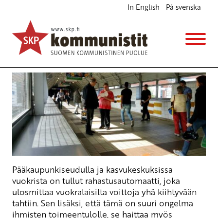
In English
På svenska
Vuokrat yli kipurajan
Ajankohtaista
Avainsanat:
asuminen
,
asumistuki
,
Vuokrasääntely
10.8.2019 - 17:06
SKP
Pääkaupunkiseudulla ja kasvukeskuksissa
vuokrista on tullut rahastusautomaatti, joka
ulosmittaa vuokralaisilta voittoja yhä kiihtyvään
tahtiin. Sen lisäksi, että tämä on suuri ongelma
ihmisten toimeentulolle, se haittaa myös