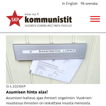
In English
På svenska
Avainsana
Vuokrasääntely
13.4.2021
SKP
Asumisen hinta alas!
Asumisen kalleus ajaa ihmiset ongelmiin. Vuokrien
noustessa ihmisten on leikattava muista menoista.