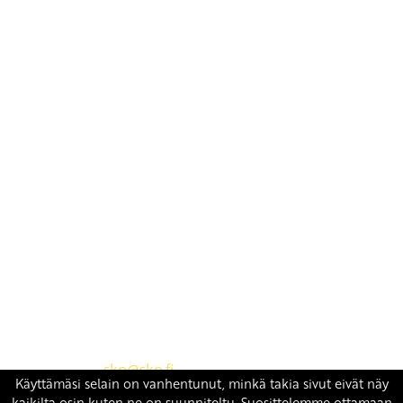
Yhteystiedot
SKP:n toimisto
Osoite: Viljatie 4 B 3. kerros, 00700 Helsinki
Puh: 045 7834 1346
Sähköposti:
skp
@skp.fi