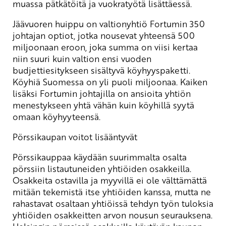
muassa pätkätöitä ja vuokratyötä lisättäessä.
Jäävuoren huippu on valtionyhtiö Fortumin 350
johtajan optiot, jotka nousevat yhteensä 500
miljoonaan eroon, joka summa on viisi kertaa
niin suuri kuin valtion ensi vuoden
budjettiesitykseen sisältyvä köyhyyspaketti.
Köyhiä Suomessa on yli puoli miljoonaa. Kaiken
lisäksi Fortumin johtajilla on ansioita yhtiön
menestykseen yhtä vähän kuin köyhillä syytä
omaan köyhyyteensä.
Pörssikaupan voitot lisääntyvät
Pörssikauppaa käydään suurimmalta osalta
pörssiin listautuneiden yhtiöiden osakkeilla.
Osakkeita ostavilla ja myyvillä ei ole välttämättä
mitään tekemistä itse yhtiöiden kanssa, mutta ne
rahastavat osaltaan yhtiöissä tehdyn työn tuloksia
yhtiöiden osakkeitten arvon nousun seurauksena.