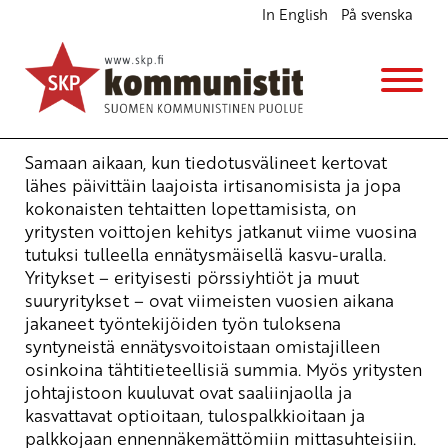
In English
På svenska
Voittojen ja optioiden ennätyskasvu jatkuu
Ajankohtaista
18.10.2006 - 9:12
(Muokattu 6.11.2025 - 13:37)
Arto Viitaniemi
Samaan aikaan, kun tiedotusvälineet kertovat
lähes päivittäin laajoista irtisanomisista ja jopa
kokonaisten tehtaitten lopettamisista, on
yritysten voittojen kehitys jatkanut viime vuosina
tutuksi tulleella ennätysmäisellä kasvu-uralla.
Yritykset – erityisesti pörssiyhtiöt ja muut
suuryritykset – ovat viimeisten vuosien aikana
jakaneet työntekijöiden työn tuloksena
syntyneistä ennätysvoitoistaan omistajilleen
osinkoina tähtitieteellisiä summia. Myös yritysten
johtajistoon kuuluvat ovat saaliinjaolla ja
kasvattavat optioitaan, tulospalkkioitaan ja
palkkojaan ennennäkemättömiin mittasuhteisiin.