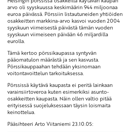
Helsingin pörssissä osakkeilla käytävän kaupan
arvo oli syyskuussa keskimäärin 944 miljoonaa
euroa päivässä. Pörssiin listautuneiden yhtiöiden
osakkeitten markkina-arvo kasvoi vuoden 2004
syyskuun viimeisestä päivästä tämän vuoden
syyskuun viimeiseen päivään 46 miljardilla
eurolla.
Tämä kertoo pörssikaupassa syntyvän
pääomatulon määrästä ja sen kasvusta.
Pörssikauppaahan tehdään yksinomaan
voitontavoittelun tarkoituksessa.
Pörssissä käytävä kaupasta ei peritä lainkaan
varainsiirtoveroa kuten esimerkiksi asunto-
osakkeitten kaupasta. Näin ollen valtio pitää
erityisessä suojeluksessaan täysin loismaita
keinottelua.
Pääsihteeri Arto Viitaniemi 23.10.05: