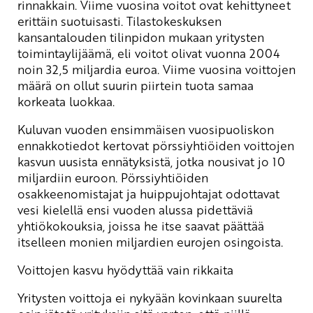
rinnakkain. Viime vuosina voitot ovat kehittyneet
erittäin suotuisasti. Tilastokeskuksen
kansantalouden tilinpidon mukaan yritysten
toimintaylijäämä, eli voitot olivat vuonna 2004
noin 32,5 miljardia euroa. Viime vuosina voittojen
määrä on ollut suurin piirtein tuota samaa
korkeata luokkaa.
Kuluvan vuoden ensimmäisen vuosipuoliskon
ennakkotiedot kertovat pörssiyhtiöiden voittojen
kasvun uusista ennätyksistä, jotka nousivat jo 10
miljardiin euroon. Pörssiyhtiöiden
osakkeenomistajat ja huippujohtajat odottavat
vesi kielellä ensi vuoden alussa pidettäviä
yhtiökokouksia, joissa he itse saavat päättää
itselleen monien miljardien eurojen osingoista.
Voittojen kasvu hyödyttää vain rikkaita
Yritysten voittoja ei nykyään kovinkaan suurelta