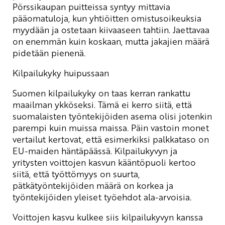
Pörssikaupan puitteissa syntyy mittavia
pääomatuloja, kun yhtiöitten omistusoikeuksia
myydään ja ostetaan kiivaaseen tahtiin. Jaettavaa
on enemmän kuin koskaan, mutta jakajien määrä
pidetään pienenä.
Kilpailukyky huipussaan
Suomen kilpailukyky on taas kerran rankattu
maailman ykköseksi. Tämä ei kerro siitä, että
suomalaisten työntekijöiden asema olisi jotenkin
parempi kuin muissa maissa. Päin vastoin monet
vertailut kertovat, että esimerkiksi palkkataso on
EU-maiden häntäpäässä. Kilpailukyvyn ja
yritysten voittojen kasvun kääntöpuoli kertoo
siitä, että työttömyys on suurta,
pätkätyöntekijöiden määrä on korkea ja
työntekijöiden yleiset työehdot ala-arvoisia.
Voittojen kasvu kulkee siis kilpailukyvyn kanssa