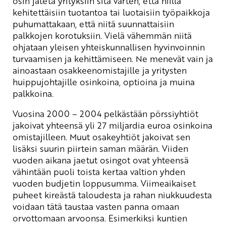
osin jätetä yrityksiin sitä varten, että niillä
kehitettäisiin tuotantoa tai luotaisiin työpaikkoja
puhumattakaan, että niitä suunnattaisiin
palkkojen korotuksiin. Vielä vähemmän niitä
ohjataan yleisen yhteiskunnallisen hyvinvoinnin
turvaamisen ja kehittämiseen. Ne menevät vain ja
ainoastaan osakkeenomistajille ja yritysten
huippujohtajille osinkoina, optioina ja muina
palkkoina.
Vuosina 2000 – 2004 pelkästään pörssiyhtiöt
jakoivat yhteensä yli 27 miljardia euroa osinkoina
omistajilleen. Muut osakeyhtiöt jakoivat sen
lisäksi suurin piirtein saman määrän. Viiden
vuoden aikana jaetut osingot ovat yhteensä
vähintään puoli toista kertaa valtion yhden
vuoden budjetin loppusumma. Viimeaikaiset
puheet kireästä taloudesta ja rahan niukkuudesta
voidaan tätä taustaa vasten panna omaan
orvottomaan arvoonsa. Esimerkiksi kuntien