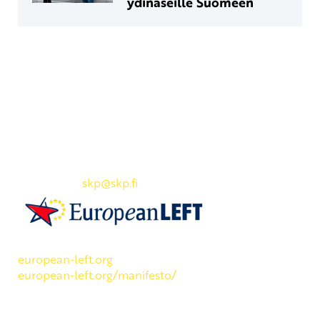
ydinaseille Suomeen
Yhteystiedot
SKP:n toimisto
Osoite: Viljatie 4 B 3. kerros, 00700 Helsinki
Puh: 045 7834 1346
Sähköposti:
skp
@skp.fi
SKP on Euroopan Vasemmistopuolueen jäsen.
european-left.org
european-left.org/manifesto/