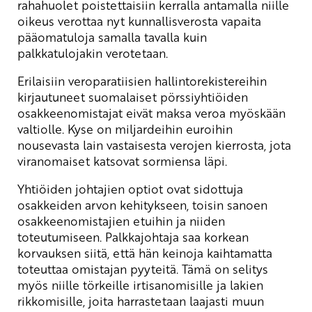
rahahuolet poistettaisiin kerralla antamalla niille
oikeus verottaa nyt kunnallisverosta vapaita
pääomatuloja samalla tavalla kuin
palkkatulojakin verotetaan.
Erilaisiin veroparatiisien hallintorekistereihin
kirjautuneet suomalaiset pörssiyhtiöiden
osakkeenomistajat eivät maksa veroa myöskään
valtiolle. Kyse on miljardeihin euroihin
nousevasta lain vastaisesta verojen kierrosta, jota
viranomaiset katsovat sormiensa läpi.
Yhtiöiden johtajien optiot ovat sidottuja
osakkeiden arvon kehitykseen, toisin sanoen
osakkeenomistajien etuihin ja niiden
toteutumiseen. Palkkajohtaja saa korkean
korvauksen siitä, että hän keinoja kaihtamatta
toteuttaa omistajan pyyteitä. Tämä on selitys
myös niille törkeille irtisanomisille ja lakien
rikkomisille, joita harrastetaan laajasti muun