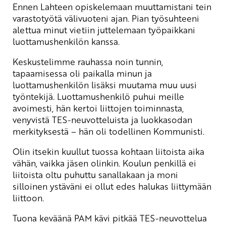
Ennen Lahteen opiskelemaan muuttamistani tein
varastotyötä välivuoteni ajan. Pian työsuhteeni
alettua minut vietiin juttelemaan työpaikkani
luottamushenkilön kanssa.
Keskustelimme rauhassa noin tunnin,
tapaamisessa oli paikalla minun ja
luottamushenkilön lisäksi muutama muu uusi
työntekijä. Luottamushenkilö puhui meille
avoimesti, hän kertoi liittojen toiminnasta,
venyvistä TES-neuvotteluista ja luokkasodan
merkityksestä – hän oli todellinen Kommunisti.
Olin itsekin kuullut tuossa kohtaan liitoista aika
vähän, vaikka jäsen olinkin. Koulun penkillä ei
liitoista oltu puhuttu sanallakaan ja moni
silloinen ystäväni ei ollut edes halukas liittymään
liittoon.
Tuona keväänä PAM kävi pitkää TES-neuvottelua