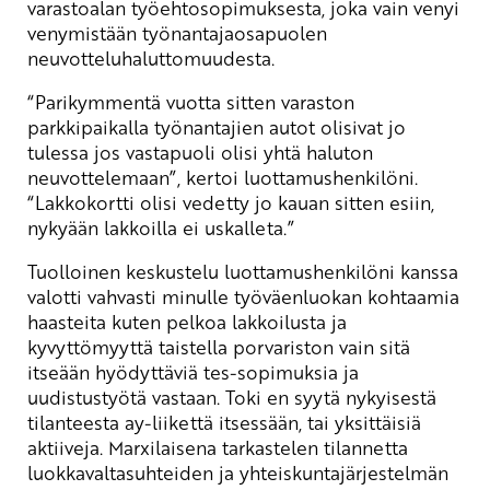
varastoalan työehtosopimuksesta, joka vain venyi
venymistään työnantajaosapuolen
neuvotteluhaluttomuudesta.
“Parikymmentä vuotta sitten varaston
parkkipaikalla työnantajien autot olisivat jo
tulessa jos vastapuoli olisi yhtä haluton
neuvottelemaan”, kertoi luottamushenkilöni.
“Lakkokortti olisi vedetty jo kauan sitten esiin,
nykyään lakkoilla ei uskalleta.”
Tuolloinen keskustelu luottamushenkilöni kanssa
valotti vahvasti minulle työväenluokan kohtaamia
haasteita kuten pelkoa lakkoilusta ja
kyvyttömyyttä taistella porvariston vain sitä
itseään hyödyttäviä tes-sopimuksia ja
uudistustyötä vastaan. Toki en syytä nykyisestä
tilanteesta ay-liikettä itsessään, tai yksittäisiä
aktiiveja. Marxilaisena tarkastelen tilannetta
luokkavaltasuhteiden ja yhteiskuntajärjestelmän