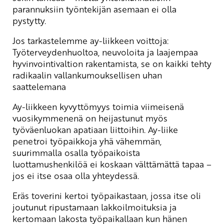
parannuksiin työntekijän asemaan ei olla
pystytty.
Jos tarkastelemme ay-liikkeen voittoja:
Työterveydenhuoltoa, neuvoloita ja laajempaa
hyvinvointivaltion rakentamista, se on kaikki tehty
radikaalin vallankumouksellisen uhan
saattelemana
Ay-liikkeen kyvyttömyys toimia viimeisenä
vuosikymmenenä on heijastunut myös
työväenluokan apatiaan liittoihin. Ay-liike
penetroi työpaikkoja yhä vähemmän,
suurimmalla osalla työpaikoista
luottamushenkilöä ei koskaan välttämättä tapaa –
jos ei itse osaa olla yhteydessä.
Eräs toverini kertoi työpaikastaan, jossa itse oli
joutunut ripustamaan lakkoilmoituksia ja
kertomaan lakosta työpaikallaan kun hänen