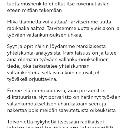
luottamushenkilö ei ollut itse ruvennut asian
eteen mitään tekemään.
Mikä tilannetta voi auttaa? Tarvitsemme uutta
radikaalia aaltoa. Tarvitsemme uutta yleislakon ja
työväen vallankumouksen uhkaa.
Syyt ja opit näihin löydämme Marxilaisesta
yhteiskunta-analyysista. Marxilaisuus on ja tulee
aina olemaan työväen vallankumouksellinen
tiede, joka tarkastelee yhteiskunnan
valtarakenteita sellaisina kuin ne ovat, eli
työväkeä orjuuttavina.
Emme elä demokratiassa, vaan porvariston
diktatuurissa. Nyt porvaristo on herännyt työväen
vallankumouksellisen uhan katoamiseen, ja
nakertaa pois meidän saavutetuista oikeuksista.
Toivon että nykyhetki itsessään radikalisoi
jokaista kuuntelijaa, toivon että jokainen täällä