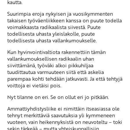
kautta.
Suurimpia eroja nykyisen ja vuosikymmenten
takaisen työväenliikkeen kanssa on puute todella
voimakkaasta radikaalista siivestä. Puute
todellisesta uhasta yleislakolle, puute
todellisesta uhasta vallankumoukselle.
Kun hyvinvointivaltiota rakennettiin tämän
vallankumouksellisen radikaalin uhan
siivittämänä, työväki alkoi pikkuhiljaa
tuudittautua varmuuteen siitä että askelia
parempaa kohti tehdään jatkuvasti. Ja että tehtyjä
voittoja ei vietäisi pois.
Nyt tilanne on eri. Se on ollut eri jo pitkään.
Ammattiyhdistysliike ei nimittäin itseasiassa ole
tehnyt merkittäviä saavutuksia yli kymmeneen
vuoteen, vain heikennyksistä on neuvoteltu – toki
sekin tärkeää – mutta yhteiskunnallisiin