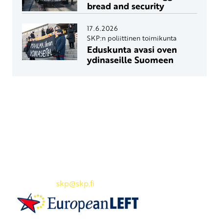
bread and security
17.6.2026
SKP:n poliittinen toimikunta
Eduskunta avasi oven
ydinaseille Suomeen
Yhteystiedot
SKP:n toimisto
Osoite: Viljatie 4 B 3. kerros, 00700 Helsinki
Puh: 045 7834 1346
Sähköposti:
skp
@skp.fi