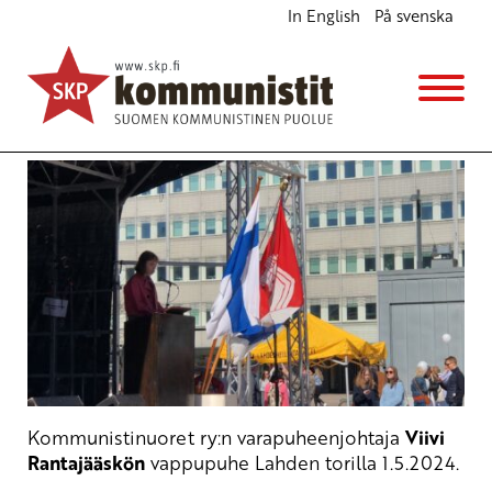
In English
På svenska
Viivi Rantajääskön vappupuhe Lahden torilla
1.5.2024
Ajankohtaista
Avainsanat:
vappu
2.5.2024 - 14:35
SKP
Kommunistinuoret ry:n varapuheenjohtaja
Viivi
Rantajääskön
vappupuhe Lahden torilla 1.5.2024.