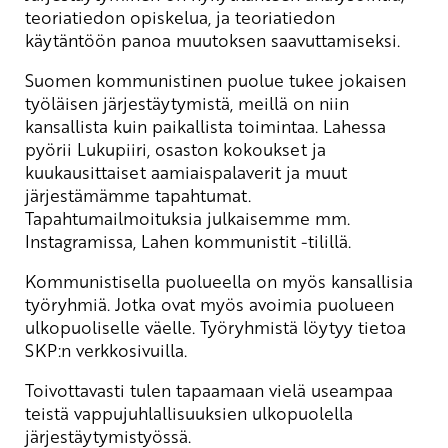
teoriatiedon opiskelua, ja teoriatiedon
käytäntöön panoa muutoksen saavuttamiseksi.
Suomen kommunistinen puolue tukee jokaisen
työläisen järjestäytymistä, meillä on niin
kansallista kuin paikallista toimintaa. Lahessa
pyörii Lukupiiri, osaston kokoukset ja
kuukausittaiset aamiaispalaverit ja muut
järjestämämme tapahtumat.
Tapahtumailmoituksia julkaisemme mm.
Instagramissa, Lahen kommunistit -tilillä.
Kommunistisella puolueella on myös kansallisia
työryhmiä. Jotka ovat myös avoimia puolueen
ulkopuoliselle väelle. Työryhmistä löytyy tietoa
SKP:n verkkosivuilla.
Toivottavasti tulen tapaamaan vielä useampaa
teistä vappujuhlallisuuksien ulkopuolella
järjestäytymistyössä.