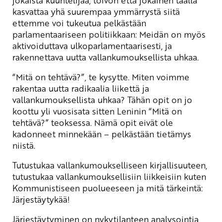
kasvattaa yhä suurempaa ymmärrystä siitä
ettemme voi tukeutua pelkästään
parlamentaariseen politiikkaan: Meidän on myös
aktivoiduttava ulkoparlamentaarisesti, ja
rakennettava uutta vallankumouksellista uhkaa.
“Mitä on tehtävä?”, te kysytte. Miten voimme
rakentaa uutta radikaalia liikettä ja
vallankumouksellista uhkaa? Tähän opit on jo
koottu yli vuosisata sitten Leninin “Mitä on
tehtävä?” teoksessa. Nämä opit eivät ole
kadonneet minnekään – pelkästään tietämys
niistä.
Tutustukaa vallankumoukselliseen kirjallisuuteen,
tutustukaa vallankumouksellisiin liikkeisiin kuten
Kommunistiseen puolueeseen ja mitä tärkeintä:
Järjestäytykää!
Järjestäytyminen on nykytilanteen analysointia,