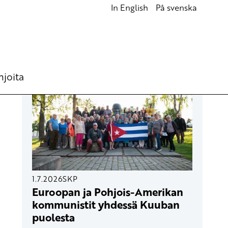
In English
På svenska
UUSIMMAT ARTIKKELIT
hjoita
1.7.2026
SKP
Euroopan ja Pohjois-Amerikan
kommunistit yhdessä Kuuban
puolesta