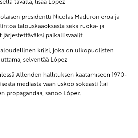
sella tavalla, lisää López
laisen presidentti Nicolas Maduron eroa ja
allintoa talouskaaoksesta sekä ruoka- ja
järjestettäväksi paikallisvaalit.
taloudellinen kriisi, joka on ulkopuolisten
heuttama, selventää López
hilessä Allenden hallituksen kaatamiseen 1970-
aisesta mediasta vaan uskoo sokeasti (tai
sen propagandaa, sanoo López.