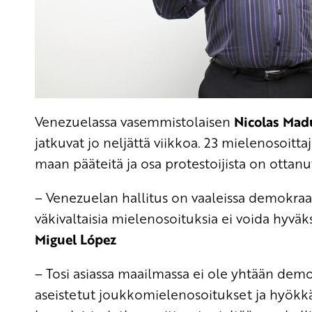
Venezuelassa vasemmistolaisen
Nicolas Mad
jatkuvat jo neljättä viikkoa. 23 mielenosoitt
maan pääteitä ja osa protestoijista on ottanu
– Venezuelan hallitus on vaaleissa demokraat
väkivaltaisia mielenosoituksia ei voida hyvä
Miguel López
– Tosi asiassa maailmassa ei ole yhtään demokr
aseistetut joukkomielenosoitukset ja hyökkäyk