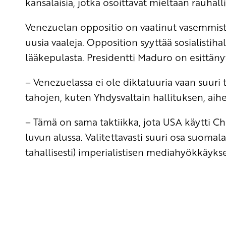
kansalaisia, jotka osoittavat mieltään rauhalli
Venezuelan oppositio on vaatinut vasemmisto
uusia vaaleja. Opposition syyttää sosialistih
lääkepulasta. Presidentti Maduro on esittänyt 
– Venezuelassa ei ole diktatuuria vaan suuri 
tahojen, kuten Yhdysvaltain hallituksen, ai
– Tämä on sama taktiikka, jota USA käytti C
luvun alussa. Valitettavasti suuri osa suomal
tahallisesti) imperialistisen mediahyökkäyk