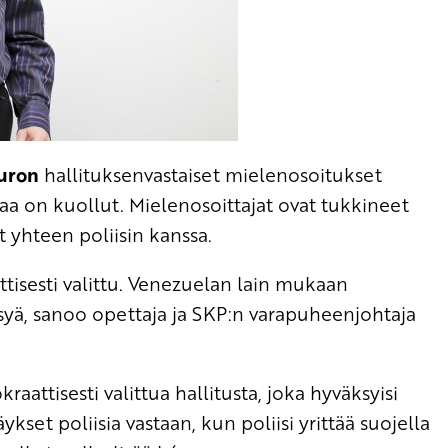
uron
hallituksenvastaiset mielenosoitukset
ajaa on kuollut. Mielenosoittajat ovat tukkineet
t yhteen poliisin kanssa.
tisesti valittu. Venezuelan lain mukaan
ksyä, sanoo opettaja ja SKP:n varapuheenjohtaja
aattisesti valittua hallitusta, joka hyväksyisi
set poliisia vastaan, kun poliisi yrittää suojella