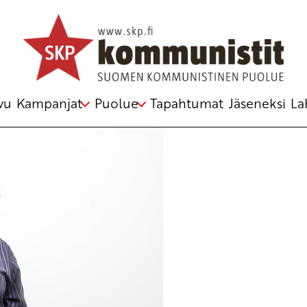
louskriisi
ouskriisi
,
Venezuela
vu
Kampanjat
Puolue
Tapahtumat
Jäseneksi
La