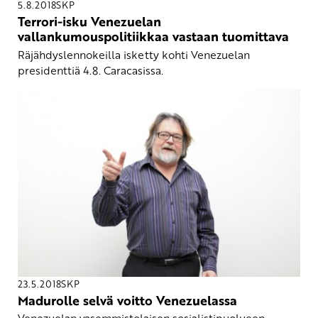
5.8.2018
SKP
Terrori-isku Venezuelan
vallankumouspolitiikkaa vastaan tuomittava
Räjähdyslennokeilla isketty kohti Venezuelan
presidenttiä 4.8. Caracasissa.
23.5.2018
SKP
Madurolle selvä voitto Venezuelassa