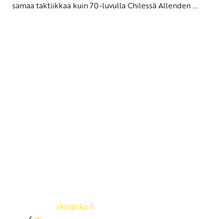
samaa taktiikkaa kuin 70-luvulla Chilessä Allenden ...
Yhteystiedot
SKP:n toimisto
Osoite: Viljatie 4 B 3. kerros, 00700 Helsinki
Puh: 045 7834 1346
Sähköposti:
skp
@skp.fi