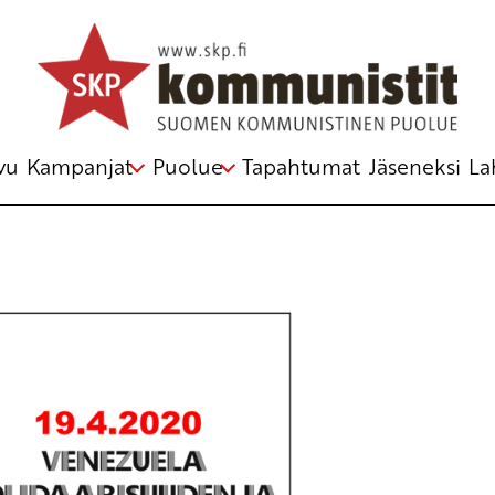
n tulevaisuuteen
,
Maailman rauhanneuvosto
,
solidaarisuus
,
Venezuela
vu
Kampanjat
Puolue
Tapahtumat
Jäseneksi
La