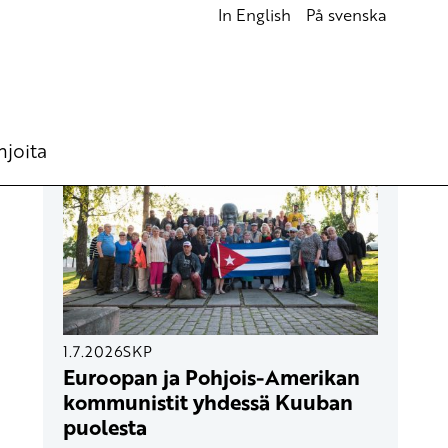
In English
På svenska
UUSIMMAT ARTIKKELIT
hjoita
1.7.2026
SKP
Euroopan ja Pohjois-Amerikan
kommunistit yhdessä Kuuban
puolesta