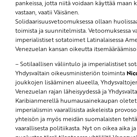
pankeissa, jotta niitä voidaan käyttää maan ki
vastaan
, vaatii Väisänen.
Solidaarisuusvetoomuksessa ollaan huoliss
toimista ja suunnitelmista.
Vetoomuksessa v
imperialistiset sotatoimet Latinalaisessa Am
Venezuelan kansan oikeutta itsemääräämisoi
– Sotilaallisen väliintulo ja
imperialist
iset
so
t
Yhdysvaltain oikeusministeriön toiminta
Nic
joukkojen lisääminen alueella, Yhdysvaltoje
Venezuelan rajan läheisyydessä ja Yhdysvalta
Karibianmerellä huumausainekaupan oletetu
imperialismin vaarallisista askeleista provoso
yhteisön ja myös
meidän
suomalaisten
teht
vaarallisesta politiikasta
. Ny
t
on oikea aika ja