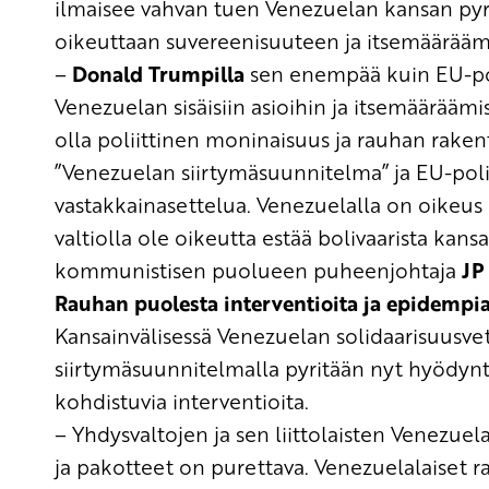
ilmaisee vahvan tuen
Venezuelan kansan pyrki
oikeuttaan suvereenisuuteen ja itsemäärääm
–
Donald Trumpilla
sen enempää
kuin EU-po
Venezuelan sisäisiin asioihin
ja itsemääräämi
olla
poliittinen moninaisuus
ja
rauhan rake
”Venezuelan siirtymäsuunnitelma” ja
EU-poli
vastakkainasettelua
. Venezuelalla on oikeus 
valtiolla ole oikeutta estää
bolivaarista
kansan
kommunistisen puolueen puheenjohtaja
JP
Rauhan puolesta interventioita ja
epidempi
Kansainvälisessä Venezuelan solidaarisuus
siirtymäsuunnitelmalla pyritään
nyt
hyödynt
kohdistuvi
a
interventio
ita.
– Yhdysvaltojen ja sen liitt
olaisten
Venezuelan
ja pakotteet
on purettava
.
Venezuelalaiset ra