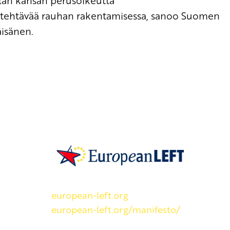
lan kansan
perus
oikeutta
tehtävää
rauhan rakentami
sessa
, sanoo Suomen
isänen.
SKP on Euroopan Vasemmistopuolueen j
european-left.org
european-left.org/manifesto/