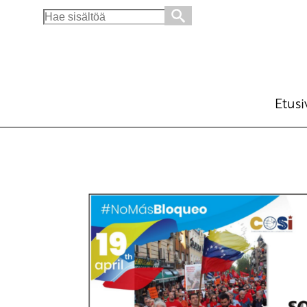
Search
for:
Venezuelalla oikeus rauhaan ja bolivaarisee
Ajankohtaista
Avainsanat:
COSI
,
kansojen itsemääräämisoikeus
Etusi
19.4.2020 - 9:30
SKP