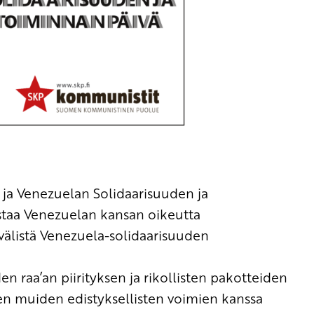
a Venezuelan Solidaarisuuden ja
staa Venezuelan kansan oikeutta
välistä Venezuela-solidaarisuuden
n raa’an piirityksen ja rik
ollisten
pakotteiden
 muiden edistyksellisten voimien kanssa