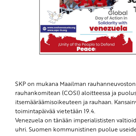
SKP on mukana Maailman rauhanneuvoston j
rauhankomitean (COSI) aloitteessa ja puolu
itsemääräämisoikeuteen ja rauhaan. Kansain
toimintapäivää vietetään 19.4.
Venezuela
on tänään imperialististen valtioide
uhri.
Suomen kommunistinen puolue useiden