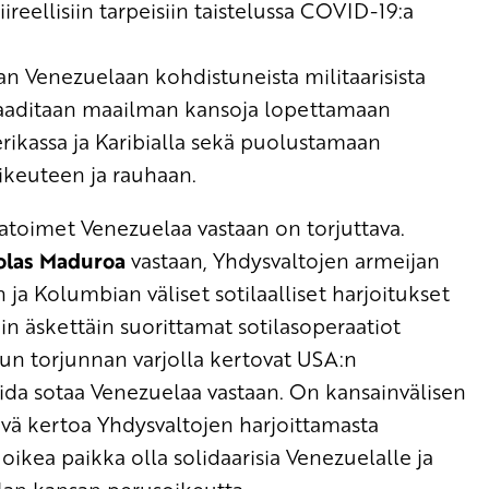
ireellisiin tarpeisiin taistelussa COVID-19:a
aan Venezuelaan kohdi
st
uneista
militaarisista
aaditaan maailman kansoja lopettamaan
erikassa ja Karibialla sekä puolustamaan
keuteen ja rauhaan.
a
toimet
Venezuelaa vastaan
on torjuttava.
olas
Maduroa
vastaan, Yhdysvaltojen armeijan
n
ja
Kolu
m
bian
väliset sotilaalliset harjoitukset
in äskettäin suorittamat sotilasoperaatiot
n torjunnan varjolla
kertovat
USA:n
ida sota
a
Venezuelaa vastaan
. On
kansainvälisen
ävä kertoa
Y
hdysvaltojen harjoittamasta
 oikea paikka
olla solidaarisia Venezuelalle ja