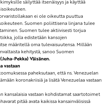
myksille säilyttää itsenäisyys ja käyttää
isoikeuteen.
rvaristollakaan
ei
ole oikeutta puuttua
soikeuteen
.
Suomen
poliittisena linjana tulee
ntaminen
. Suomen tulee aktiivisesti torjua
tiikka
,
jolla edistetään
kansojen
itse määritellä
oma
tulevaisuu
tensa.
Mi
llään
valtaista kehityst
ä
, sanoo Suomen
 (Juha-Pekka) Väisänen
.
aa
vastaan
vetoomuksessa
paheksutaan
, että
ns
.
Venezuelan
ämään koronakriisiä ja
lisätä
Venezuelaa vastaan
 kansalaisia vastaan
kohdistamat saartotoimet
havarat pitää avata kaikissa
kansainvälisissä