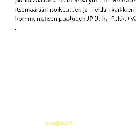
puolu
staa tässä tilanteessa
yhtäältä Venezue
itsemääräämisoikeuteen ja
meidän kaikkien
kommunistisen puolueen JP (Juha-Pekka) Vä
.
Yhteystiedot
SKP:n toimisto
Osoite: Viljatie 4 B 3. kerros, 00700 Helsinki
Puh: 045 7834 1346
Sähköposti:
skp
@skp.fi