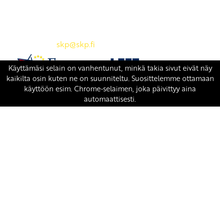
SKP:n toimisto
Osoite: Viljatie 4 B 3. kerros, 00700 Helsinki
Puh: 045 7834 1346
Sähköposti:
skp
@skp.fi
SKP on Euroopan Vasemmistopuolueen jäsen.
european-left.org
european-left.org/manifesto/
Copyright 2026 © SKP
|
Tietosuojaseloste