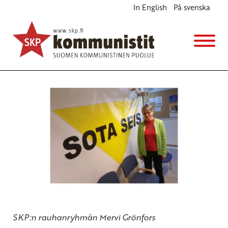
In English
På svenska
Venäjän ja USA:n sotilasjohtajat Suomessa
Ajankohtaista
9.6.2018 - 8:05
SKP
SKP:n rauhanryhmän Mervi Grönfors