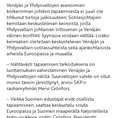
Venäjän ja Yhdysvaltojen asevoimien
korkeimman johdon tapaamisesta ei juuri ole
tihkunut tietoja julkisuuteen. Sotilasjohtajien
kerrotaan keskustelevan keinoista, joilla
Yhdysvaltain johtaman liittouman ja Venäjän
välinen konflikti Syyriassa voidaan välttää. Lisäksi
kenraalien oletetaan keskustelevan Venäjän ja
Yhdysvaltain sotilassuhteista sekä ajankohtaisista
aiheista Euroopassa ja muualla.
– Nähtävästi tapaamisen tarkoituksena on
luottamuksen vahvistaminen Venäjän ja
Yhdysvaltojen välillä. Suurvaltojen suhde on ollut
monin tavoin jännittynyt, arvioi SKP:n
rauhanryhmän Mervi Grönfors.
– Vaikka Suomen edustajat eivät osallistu
tapaamiseen, saattaa keskustelu sivuta
Euroopassa ja Suomen maaperällä harjoitelleita
Nato-joukkoja, pohtii Grönfors. Presidentti