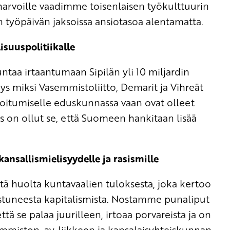
harvoille vaadimme toisenlaisen työkulttuurin
 työpäivän jaksoissa ansiotasoa alentamatta.
isuuspolitiikalle
a irtaantumaan Sipilän yli 10 miljardin
s miksi Vasemmistoliitto, Demarit ja Vihreät
risoitumiselle eduskunnassa vaan ovat olleet
s on ollut se, että Suomeen hankitaan lisää
kansallismielisyydelle ja rasismille
 huolta kuntavaalien tuloksesta, joka kertoo
istuneesta kapitalismista. Nostamme punaliput
ä se palaa juurilleen, irtoaa porvareista ja on
emmiston, ay-liikkeen ja kansalaisyhteiskunnan