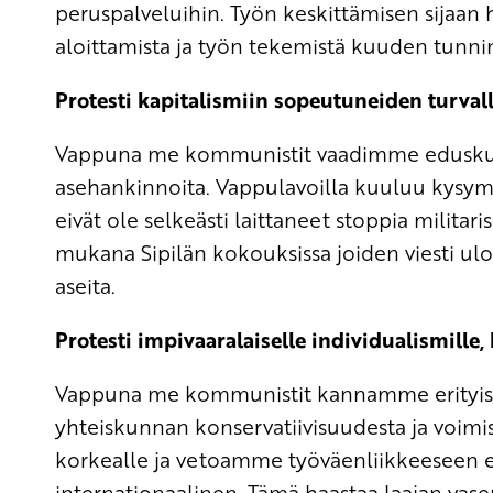
peruspalveluihin. Työn keskittämisen sijaan 
aloittamista ja työn tekemistä kuuden tunnin
Protesti kapitalismiin sopeutuneiden turvall
Vappuna me kommunistit vaadimme eduskunta
asehankinnoita. Vappulavoilla kuuluu kysymy
eivät ole selkeästi laittaneet stoppia milita
mukana Sipilän kokouksissa joiden viesti ulo
aseita.
Protesti impivaaralaiselle individualismille, 
Vappuna me kommunistit kannamme erityistä
yhteiskunnan konservatiivisuudesta ja voim
korkealle ja vetoamme työväenliikkeeseen ett
internationaalinen. Tämä haastaa laajan vas