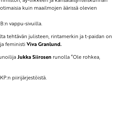
timaisia kuin maailmojen äärissä olevien
:n vappu-sivuilla.
a tehtävän julisteen, rintamerkin ja t-paidan on
 ja feministi
Viva Granlund.
unoilija
Jukka Siirosen
runolla ”Ole rohkea,
:n piirijärjestöistä.