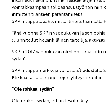
voimakkaampaan solidaarisuustyöhön niin ko
ihmisten tilanteen parantamiseksi.
SKP:n vapputapahtumista ilmoitetaan tällä FB
Tänä vuonna SKP:n vappukuvan ja sen pohjalt
suunnitellut helsinkiläinen taiteilija, aktivisti
SKP:n 2017 vappukuvan nimi on sama kuin r
sydän”
SKP:n vappumerkkejä voi ostaa/tiedustella SKP
Klikkaa tästä piirijärjestöjen yhteystietoihin
”Ole rohkea, sydän”
Ole rohkea sydän, ethän levolle käy