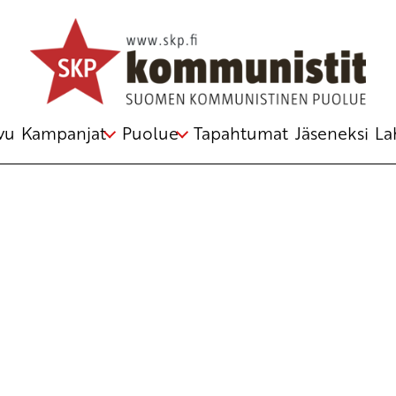
itiikalle – Kommunistit vaativat työtä, rauhaa
vu
Kampanjat
Puolue
Tapahtumat
Jäseneksi
La
isänen