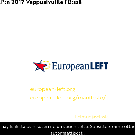
P:n 2017 Vappusivuille FB:ssä
SKP on Euroopan Vasemmistopuolueen j
european-left.org
european-left.org/manifesto/
Copyright 2026 © SKP
|
Tietosuojaseloste