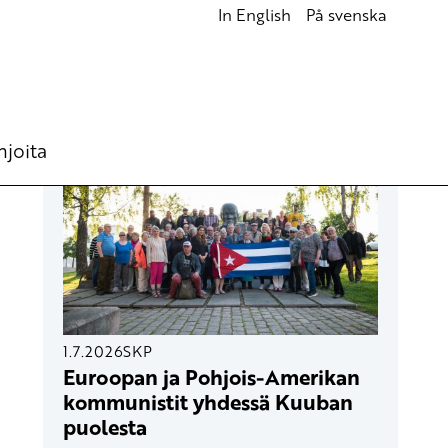
In English
På svenska
UUSIMMAT ARTIKKELIT
hjoita
1.7.2026
SKP
Euroopan ja Pohjois-Amerikan
kommunistit yhdessä Kuuban
puolesta