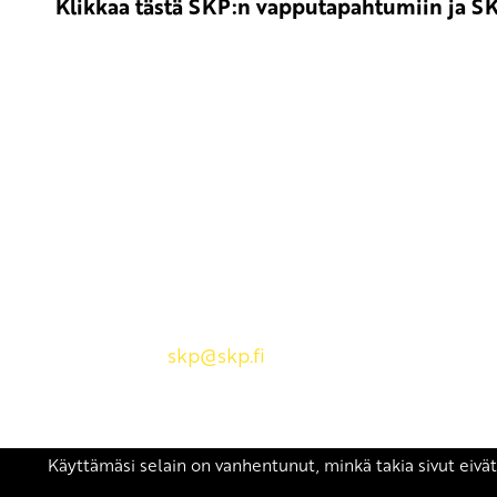
Klikkaa tästä SKP:n vapputapahtumiin ja SK
Yhteystiedot
SKP:n toimisto
Osoite: Viljatie 4 B 3. kerros, 00700 Helsinki
Puh: 045 7834 1346
Sähköposti:
skp
@skp.fi