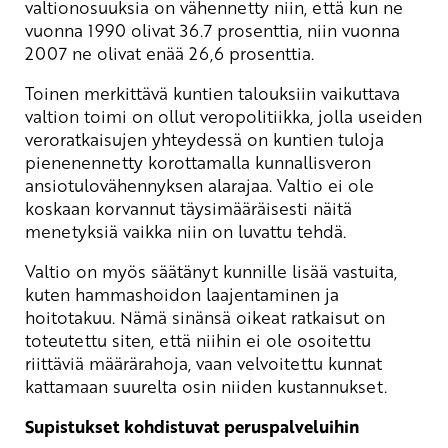
valtionosuuksia on vähennetty niin, että kun ne
vuonna 1990 olivat 36.7 prosenttia, niin vuonna
2007 ne olivat enää 26,6 prosenttia.
Toinen merkittävä kuntien talouksiin vaikuttava
valtion toimi on ollut veropolitiikka, jolla useiden
veroratkaisujen yhteydessä on kuntien tuloja
pienenennetty korottamalla kunnallisveron
ansiotulovähennyksen alarajaa. Valtio ei ole
koskaan korvannut täysimääräisesti näitä
menetyksiä vaikka niin on luvattu tehdä.
Valtio on myös säätänyt kunnille lisää vastuita,
kuten hammashoidon laajentaminen ja
hoitotakuu. Nämä sinänsä oikeat ratkaisut on
toteutettu siten, että niihin ei ole osoitettu
riittäviä määrärahoja, vaan velvoitettu kunnat
kattamaan suurelta osin niiden kustannukset.
Supistukset kohdistuvat peruspalveluihin