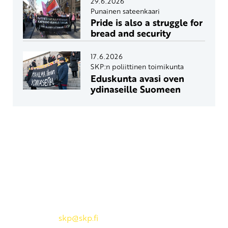
29.6.2026
Punainen sateenkaari
Pride is also a struggle for
bread and security
17.6.2026
SKP:n poliittinen toimikunta
Eduskunta avasi oven
ydinaseille Suomeen
Yhteystiedot
SKP:n toimisto
Osoite: Viljatie 4 B 3. kerros, 00700 Helsinki
Puh: 045 7834 1346
Sähköposti:
skp
@skp.fi