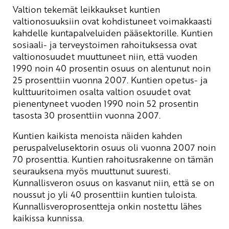
Valtion tekemät leikkaukset kuntien
valtionosuuksiin ovat kohdistuneet voimakkaasti
kahdelle kuntapalveluiden pääsektorille. Kuntien
sosiaali- ja terveystoimen rahoituksessa ovat
valtionosuudet muuttuneet niin, että vuoden
1990 noin 40 prosentin osuus on alentunut noin
25 prosenttiin vuonna 2007. Kuntien opetus- ja
kulttuuritoimen osalta valtion osuudet ovat
pienentyneet vuoden 1990 noin 52 prosentin
tasosta 30 prosenttiin vuonna 2007.
Kuntien kaikista menoista näiden kahden
peruspalvelusektorin osuus oli vuonna 2007 noin
70 prosenttia. Kuntien rahoitusrakenne on tämän
seurauksena myös muuttunut suuresti.
Kunnallisveron osuus on kasvanut niin, että se on
noussut jo yli 40 prosenttiin kuntien tuloista.
Kunnallisveroprosentteja onkin nostettu lähes
kaikissa kunnissa.