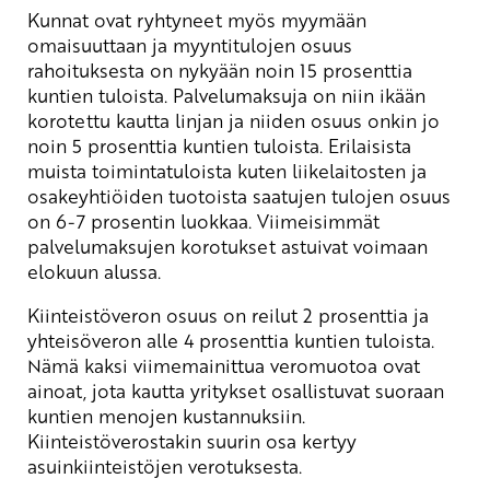
Kunnat ovat ryhtyneet myös myymään
omaisuuttaan ja myyntitulojen osuus
rahoituksesta on nykyään noin 15 prosenttia
kuntien tuloista. Palvelumaksuja on niin ikään
korotettu kautta linjan ja niiden osuus onkin jo
noin 5 prosenttia kuntien tuloista. Erilaisista
muista toimintatuloista kuten liikelaitosten ja
osakeyhtiöiden tuotoista saatujen tulojen osuus
on 6-7 prosentin luokkaa. Viimeisimmät
palvelumaksujen korotukset astuivat voimaan
elokuun alussa.
Kiinteistöveron osuus on reilut 2 prosenttia ja
yhteisöveron alle 4 prosenttia kuntien tuloista.
Nämä kaksi viimemainittua veromuotoa ovat
ainoat, jota kautta yritykset osallistuvat suoraan
kuntien menojen kustannuksiin.
Kiinteistöverostakin suurin osa kertyy
asuinkiinteistöjen verotuksesta.