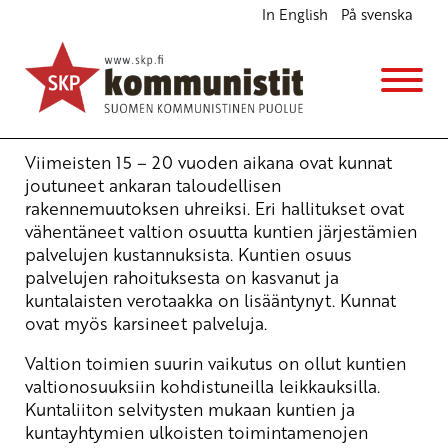
In English
På svenska
Valtio leikannut kuntien toimintaedellytyksiä
Ajankohtaista
19.10.2008 - 21:05
(Muokattu 6.11.2025 - 13:37)
Arto Viitaniemi
Viimeisten 15 – 20 vuoden aikana ovat kunnat
joutuneet ankaran taloudellisen
rakennemuutoksen uhreiksi. Eri hallitukset ovat
vähentäneet valtion osuutta kuntien järjestämien
palvelujen kustannuksista. Kuntien osuus
palvelujen rahoituksesta on kasvanut ja
kuntalaisten verotaakka on lisääntynyt. Kunnat
ovat myös karsineet palveluja.
Valtion toimien suurin vaikutus on ollut kuntien
valtionosuuksiin kohdistuneilla leikkauksilla.
Kuntaliiton selvitysten mukaan kuntien ja
kuntayhtymien ulkoisten toimintamenojen