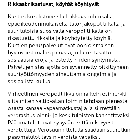
Rikkaat rikastuvat, köyhät köyhtyvät
Kuntiin kohdistuneella leikkauspolitiikalla,
epäoikeudenmukaisella tulonjakopolitiikalla ja
suurituloisia suosivalla veropolitiikalla on
rikastuettu rikkaita ja köyhdytetty köyhiä.
Kuntien peruspalvelut ovat pohjoismaisen
hyvinvointimallin perusta, jolla on tasattu
sosiaalisia eroja ja estetty niiden syntymistä.
Palvelujen alas ajolla on syvennetty pitkittyneen
suurtyöttömyyden aiheuttamia ongelmia ja
sosiaalista kuilua.
Virheellinen veropolitiikka on räikein esimerkki
siitä miten valtiovallan toimin tehdään pienestä
osasta kansaa vapaamatkustajia ja siirrettään
verorasitus pieni- ja keskituloisten kannettavaksi.
Pääomatulot ovat nykyään erittäin kevyesti
verotettuja. Verosuunnittelulla saadaan suuretkin
pääomatulot täysin veroista vapaiksi.