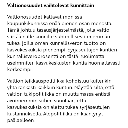
Valtionosuudet vaihtelevat kunnittain
Valtionosuudet kattavat monissa
kaupunkikunnissa enää pienen osan menosta.
Tämä johtuu tasausjärjestelmästä, jolla valtio
siirtää niille kunnille suhteellisesti enemmän
tukea, joilla oman kunnallisveron tuotto on
kasvukeskuksia pienempi. Syrjäseutujen kuntien
kunnallisveroprosentti on tästä huolimatta
useimmiten kasvukeskusten kuntia huomattavasti
korkeampi.
Valtion leikkauspolitiikka kohdistuu kuitenkin
yhtä rankasti kaikkiin kuntiin. Näyttää siltä, että
valtion tukipolitiikka on muuttumassa entistä
avoimemmin siihen suuntaan, että
kasvukeskuksia on alettu tukea syrjäseutujen
kustannuksella. Alepolitiikka on kääntynyt
päälaelleen.