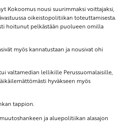
ynyt Kokoomus nousi suurimmaksi voittajaksi,
ävastuussa oikeistopolitiikan toteuttamisesta.
i hoitunut pelkästään puolueen omilla
säsivät myös kannatustaan ja nousivat ohi
i valtamedian lellikille Perussuomalaisille,
häikäilemättömästi hyväkseen myös
ankan tappion.
muutoshankeen ja aluepolitiikan alasajon