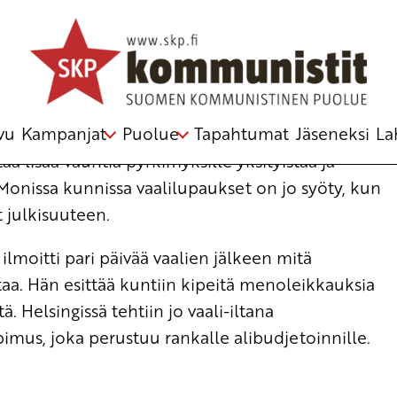
in
 Viitaniemi
vu
Kampanjat
Puolue
Tapahtumat
Jäseneksi
La
 lisää vauhtia pyrkimyksille yksityistää ja
Monissa kunnissa vaalilupaukset on jo syöty, kun
t julkisuuteen.
moitti pari päivää vaalien jälkeen mitä
a. Hän esittää kuntiin kipeitä menoleikkauksia
tä. Helsingissä tehtiin jo vaali-iltana
mus, joka perustuu rankalle alibudjetoinnille.