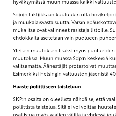
hyväksymässä muun muassa kaikki valtuusto
Soinin taktiikkaan kuuluukin olla hovikelpo
ja muukalaisvastaisuutta. Varsin epäuskottav
muka itse ovat valinneet rasisteja listoille. 
ehdokkaita asetetaan vain puolueen puheenjoh
Yleisen muutoksen lisäksi myös puolueiden 
muutoksia. Muun muassa Sdp:n keskeisiä kunn
valitsematta. Äänestäjät protestoivat muuttam
Esimerkiksi Helsingin valtuuston jäsenistä 40
Haaste poliittiseen taisteluun
SKP:n osalta on oleellista nähdä se, että vaali
poliittista taistelua. Sitä ei voi voittaa huu
osallistua myös vaalien välillä ja yhdessä jo