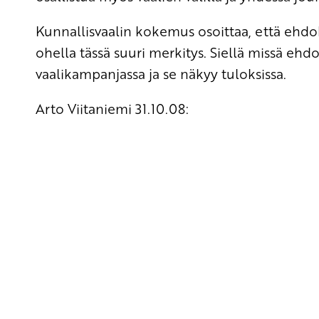
Kunnallisvaalin kokemus osoittaa, että ehdo
ohella tässä suuri merkitys. Siellä missä ehdo
vaalikampanjassa ja se näkyy tuloksissa.
Arto Viitaniemi 31.10.08:
Yhteystiedot
SKP:n toimisto
Osoite: Viljatie 4 B 3. kerros, 00700 Helsinki
Puh: 045 7834 1346