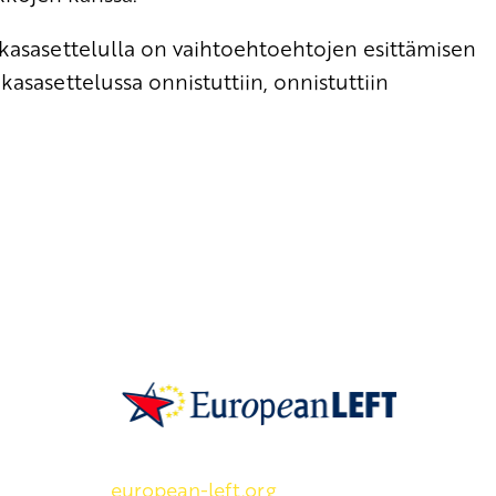
kasasettelulla on vaihtoehtoehtojen esittämisen
kasasettelussa onnistuttiin, onnistuttiin
SKP on Euroopan Vasemmistopuolueen j
european-left.org