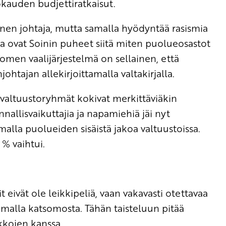
kauden budjettiratkaisut.
inen johtaja, mutta samalla hyödyntää rasismia
ia ovat Soinin puheet siitä miten puolueosastot
Suomen vaalijärjestelmä on sellainen, että
tajan allekirjoittamalla valtakirjalla.
valtuustoryhmät kokivat merkittäviäkin
allisvaikuttajia ja napamiehiä jäi nyt
alla puolueiden sisäistä jakoa valtuustoissa.
 % vaihtui.
t eivät ole leikkipeliä, vaan vakavasti otettavaa
telemalla katsomosta. Tähän taisteluun pitää
ukkojen kanssa.