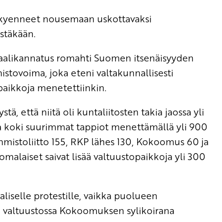
ät kyenneet nousemaan uskottavaksi
ystäkään.
aalikannatus romahti Suomen itsenäisyyden
stovoima, joka eteni valtakunnallisesti
 paikkoja menetettiinkin.
tä, että niitä oli kuntaliitosten takia jaossa yli
 koki suurimmat tappiot menettämällä yli 900
mmistoliitto 155, RKP lähes 130, Kokoomus 60 ja
omalaiset saivat lisää valtuustopaikkoja yli 300
liselle protestille, vaikka puolueen
n valtuustossa Kokoomuksen sylikoirana