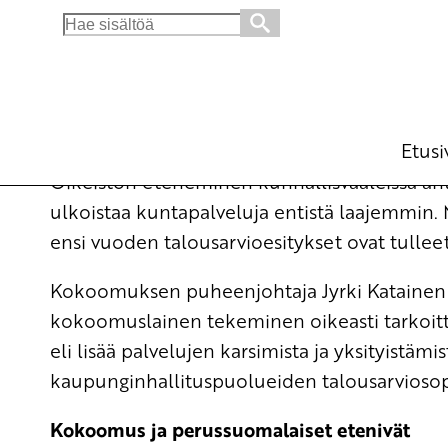
Search
for:
Vaalitulos tuo kylmää kyytiä kuntapalveluih
Ajankohtaista
10.11.2008 - 9:20
Arto
(Muokattu 6.11.2025 - 13:37)
Etusi
Oikeiston eteneminen kunnallisvaaleissa antaa
ulkoistaa kuntapalveluja entistä laajemmin. 
ensi vuoden talousarvioesitykset ovat tullee
Kokoomuksen puheenjohtaja Jyrki Katainen il
kokoomuslainen tekeminen oikeasti tarkoitta
eli lisää palvelujen karsimista ja yksityistämis
kaupunginhallituspuolueiden talousarviosopi
Kokoomus ja perussuomalaiset etenivät