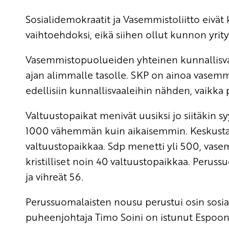
Sosialidemokraatit ja Vasemmistoliitto eiv
vaihtoehdoksi, eikä siihen ollut kunnon yrit
Vasemmistopuolueiden yhteinen kunnallisv
ajan alimmalle tasolle. SKP on ainoa vasemmi
edellisiin kunnallisvaaleihin nähden, vaikka
Valtuustopaikat menivät uusiksi jo siitäkin syys
1000 vähemmän kuin aikaisemmin. Keskusta
valtuustopaikkaa. Sdp menetti yli 500, vase
kristilliset noin 40 valtuustopaikkaa. Perussu
ja vihreät 56.
Perussuomalaisten nousu perustui osin sosiaa
puheenjohtaja Timo Soini on istunut Espoo