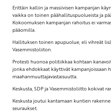
Erittäin kalliin ja massiivisen kampanjan kä
vaikka on toinen päähallituspuolueista ja pä
Kokoomuksen kampanjan rahoitus ei varmast
pääomilla.
Hallituksen toinen apupuolue, eli vihreät li
Vasemmistoliiton.
Protesti huonoa politiikkaa kohtaan kanavoitu
jonka ehdokkaat käyttivät kampanjoissaan 
maahanmuuttajavastaisuutta.
Keskusta, SDP ja Vasemmistoliitto kokivat r
Keskusta joutui kantamaan kuntien rakenne
seuraukset.