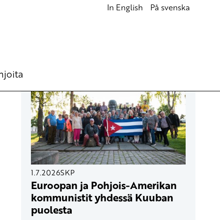
In English
På svenska
UUSIMMAT ARTIKKELIT
hjoita
1.7.2026
SKP
Euroopan ja Pohjois-Amerikan
kommunistit yhdessä Kuuban
puolesta