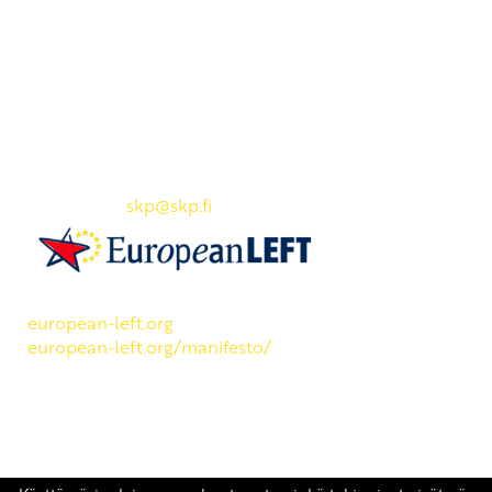
Yhteystiedot
SKP:n toimisto
Osoite: Viljatie 4 B 3. kerros, 00700 Helsinki
Puh: 045 7834 1346
Sähköposti:
skp
@skp.fi
SKP on Euroopan Vasemmistopuolueen jäsen.
european-left.org
european-left.org/manifesto/