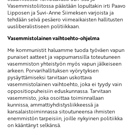
Vasemmistoliitossa päästään lopultakin irti Paavo
Lipposen ja Suvi-Anne Siimeksen varjoista ja
tehdään selvä pesäero viimeaikaisten hallitusten
uusliberalistiseen politiikkaan.
Vasemmistolainen vaihtoehto-ohjelma
Me kommunistit haluamme tuoda työväen vapun
punaiset aatteet ja vappumarssilla toteutuneen
vasemmiston yhteistyön myös vapun jälkeiseen
arkeen. Porvarihallituksen vyörytyksen
pysäyttämiseksi tarvitaan uskottava
vasemmistolainen vaihtoehto, joka ei tyydy vain
oppositiopuheisiin eduskunnassa. Tarvitaan
vasemmisto, joka osoittaa toiminnallaan
kunnissa, ammattiyhdistysliikkeessä ja
kansalaistoiminnassa sitoutuneensa ihmisten
enemmistön tarpeisiin, joille nykyinen politiikka
on kääntänyt selkänsä.