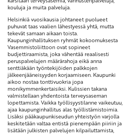
karsitaan terveysasemia, vanhustenpalveluja,
kouluja ja muita palveluja.
Helsinkiä vuosikausia johtaneet puolueet
puhuvat taas vaalien lähestyessä yhtä, mutta
tekevät samaan aikaan toista.
Kaupunginhallituksen ryhmät kokoomuksesta
Vasemmistoliittoon ovat sopineet
budjettiraamista, joka vähentää reaalisesti
peruspalvelujen määrärahoja eikä anna
senttiäkään työntekijöiden palkkojen
jälkeenjääneisyyden korjaamiseen. Kaupunki
aikoo nostaa tonttivuokria jopa
monikymmenkertaisiksi. Kulissien takana
valmistellaan yhdentoista terveysaseman
lopettamista. Vaikka työllisyystilanne vaikeutuu,
ajaa kaupunginhallitus alas työllistämistoimia.
Lisäksi pääkaupunkiseudun yhteistyön varjolla
keskitetään valtaa entistä pienempään piiriin ja
lisätään julkisten palvelujen kilpailuttamista,