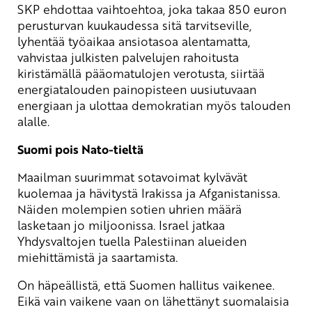
SKP ehdottaa vaihtoehtoa, joka takaa 850 euron
perusturvan kuukaudessa sitä tarvitseville,
lyhentää työaikaa ansiotasoa alentamatta,
vahvistaa julkisten palvelujen rahoitusta
kiristämällä pääomatulojen verotusta, siirtää
energiatalouden painopisteen uusiutuvaan
energiaan ja ulottaa demokratian myös talouden
alalle.
Suomi pois Nato-tieltä
Maailman suurimmat sotavoimat kylvävät
kuolemaa ja hävitystä Irakissa ja Afganistanissa.
Näiden molempien sotien uhrien määrä
lasketaan jo miljoonissa. Israel jatkaa
Yhdysvaltojen tuella Palestiinan alueiden
miehittämistä ja saartamista.
On häpeällistä, että Suomen hallitus vaikenee.
Eikä vain vaikene vaan on lähettänyt suomalaisia