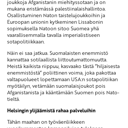
joukkoja Afganistanin miehityssotaan ja on
mukana eristämässä palestiinalaishallintoa.
Osallistuminen Naton taistelujoukkoihin ja
Euroopan unionin kytkeminen Lissabonin
sopimuksella Natoon sitoo Suomea yhä
vaarallisemmalla tavalla imperialistiseen
sotapolitiikkaan.
Näin ei saa jatkua. Suomalaisten enemmistö
kannattaa sotilaallista liittoutumattomuutta.
Meistä kaikista riippuu, kasvaako tästä ”hiljaisesta
enemmistöstä” poliittinen voima, joka pakottaa
valtapuolueet lopettamaan USA:n sotapolitiikan
myötäilyn, vetämään suomalaisjoukot pois
Afganistanista ja kääntämään Suomen pois Nato-
tieltä.
Helsingin ylijäämistä rahaa palveluihin
Tähän maahan on työväenliikkeen