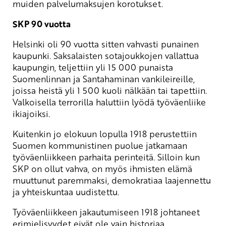
muiden palvelumaksujen korotukset.
SKP 90 vuotta
Helsinki oli 90 vuotta sitten vahvasti punainen
kaupunki. Saksalaisten sotajoukkojen vallattua
kaupungin, teljettiin yli 15 000 punaista
Suomenlinnan ja Santahaminan vankileireille,
joissa heistä yli 1 500 kuoli nälkään tai tapettiin.
Valkoisella terrorilla haluttiin lyödä työväenliike
ikiajoiksi.
Kuitenkin jo elokuun lopulla 1918 perustettiin
Suomen kommunistinen puolue jatkamaan
työväenliikkeen parhaita perinteitä. Silloin kun
SKP on ollut vahva, on myös ihmisten elämä
muuttunut paremmaksi, demokratiaa laajennettu
ja yhteiskuntaa uudistettu.
Työväenliikkeen jakautumiseen 1918 johtaneet
erimielisyydet eivät ole vain historiaa.