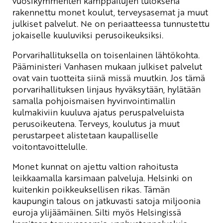
vuosikymmenten kamppailujen tuloksena
rakennettu monet koulut, terveysasemat ja muut
julkiset palvelut. Ne on periaatteessa tunnustettu
jokaiselle kuuluviksi perusoikeuksiksi.
Porvarihallituksella on toisenlainen lähtökohta.
Pääministeri Vanhasen mukaan julkiset palvelut
ovat vain tuotteita siinä missä muutkin. Jos tämä
porvarihallituksen linjaus hyväksytään, hylätään
samalla pohjoismaisen hyvinvointimallin
kulmakiviin kuuluva ajatus peruspalveluista
perusoikeutena. Terveys, koulutus ja muut
perustarpeet alistetaan kaupalliselle
voitontavoittelulle.
Monet kunnat on ajettu valtion rahoitusta
leikkaamalla karsimaan palveluja. Helsinki on
kuitenkin poikkeuksellisen rikas. Tämän
kaupungin talous on jatkuvasti satoja miljoonia
euroja ylijäämäinen. Silti myös Helsingissä