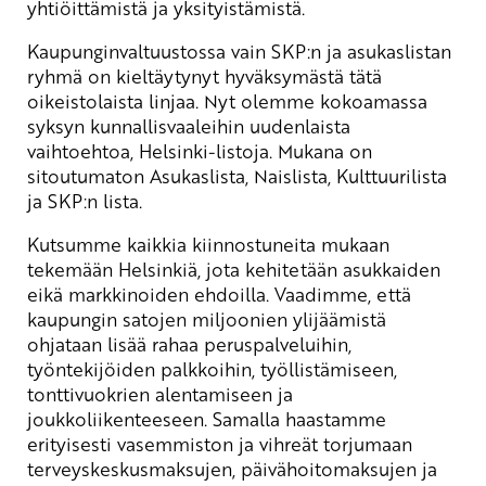
yhtiöittämistä ja yksityistämistä.
Kaupunginvaltuustossa vain SKP:n ja asukaslistan
ryhmä on kieltäytynyt hyväksymästä tätä
oikeistolaista linjaa. Nyt olemme kokoamassa
syksyn kunnallisvaaleihin uudenlaista
vaihtoehtoa, Helsinki-listoja. Mukana on
sitoutumaton Asukaslista, Naislista, Kulttuurilista
ja SKP:n lista.
Kutsumme kaikkia kiinnostuneita mukaan
tekemään Helsinkiä, jota kehitetään asukkaiden
eikä markkinoiden ehdoilla. Vaadimme, että
kaupungin satojen miljoonien ylijäämistä
ohjataan lisää rahaa peruspalveluihin,
työntekijöiden palkkoihin, työllistämiseen,
tonttivuokrien alentamiseen ja
joukkoliikenteeseen. Samalla haastamme
erityisesti vasemmiston ja vihreät torjumaan
terveyskeskusmaksujen, päivähoitomaksujen ja