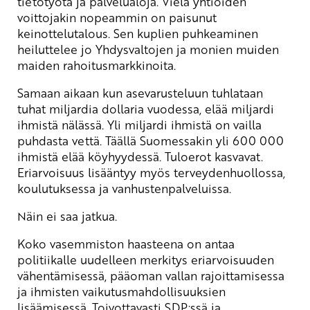
tietotyötä ja palvelualoja. Vielä yhtiöiden
voittojakin nopeammin on paisunut
keinottelutalous. Sen kuplien puhkeaminen
heiluttelee jo Yhdysvaltojen ja monien muiden
maiden rahoitusmarkkinoita.
Samaan aikaan kun asevarusteluun tuhlataan
tuhat miljardia dollaria vuodessa, elää miljardi
ihmistä nälässä. Yli miljardi ihmistä on vailla
puhdasta vettä. Täällä Suomessakin yli 600 000
ihmistä elää köyhyydessä. Tuloerot kasvavat.
Eriarvoisuus lisääntyy myös terveydenhuollossa,
koulutuksessa ja vanhustenpalveluissa.
Näin ei saa jatkua.
Koko vasemmiston haasteena on antaa
politiikalle uudelleen merkitys eriarvoisuuden
vähentämisessä, pääoman vallan rajoittamisessa
ja ihmisten vaikutusmahdollisuuksien
lisäämisessä. Toivottavasti SDP:ssä ja