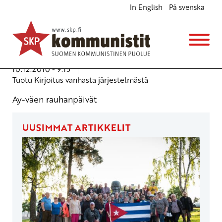
In English
På svenska
Työpaikkojen rauhantoimikunnan järjestämät
valtakunnalliset ay-väen rauhanpäivät Turussa
8.-9.1.2011
Tapahtumia
10.12.2010 - 9:15
Tuotu Kirjoitus vanhasta järjestelmästä
Ay-väen rauhanpäivät
UUSIMMAT ARTIKKELIT