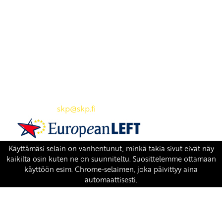
Yhteystiedot
SKP:n toimisto
Osoite: Viljatie 4 B 3. kerros, 00700 Helsinki
Puh: 045 7834 1346
Sähköposti:
skp
@skp.fi
SKP on Euroopan Vasemmistopuolueen jäsen.
european-left.org
european-left.org/manifesto/