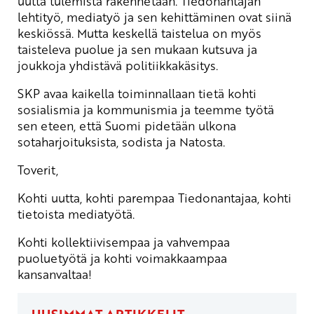
uutta tulemista rakennetaan. Tiedonantajan
lehtityö, mediatyö ja sen kehittäminen ovat siinä
keskiössä. Mutta keskellä taistelua on myös
taisteleva puolue ja sen mukaan kutsuva ja
joukkoja yhdistävä politiikkakäsitys.
SKP avaa kaikella toiminnallaan tietä kohti
sosialismia ja kommunismia ja teemme työtä
sen eteen, että Suomi pidetään ulkona
sotaharjoituksista, sodista ja Natosta.
Toverit,
Kohti uutta, kohti parempaa Tiedonantajaa, kohti
tietoista mediatyötä.
Kohti kollektiivisempaa ja vahvempaa
puoluetyötä ja kohti voimakkaampaa
kansanvaltaa!
UUSIMMAT ARTIKKELIT