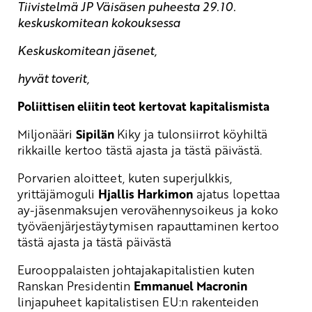
Tiivistelmä JP Väisäsen puheesta 29.10.
keskuskomitean kokouksessa
Keskuskomitean jäsenet,
hyvät toverit,
Poliittisen eliitin teot kertovat kapitalismista
Miljonääri
Sipilän
Kiky ja tulonsiirrot köyhiltä
rikkaille kertoo tästä ajasta ja tästä päivästä.
Porvarien aloitteet, kuten superjulkkis,
yrittäjämoguli
Hjallis Harkimon
ajatus lopettaa
ay-jäsenmaksujen verovähennysoikeus ja koko
työväenjärjestäytymisen rapauttaminen kertoo
tästä ajasta ja tästä päivästä
Eurooppalaisten johtajakapitalistien kuten
Ranskan Presidentin
Emmanuel Macronin
linjapuheet kapitalistisen EU:n rakenteiden