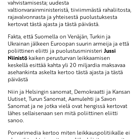
vahvistamisesta; uudesta
valtionvarainministeristä, tiiviimmästä rahaliitosta,
rajavalvonnasta ja yhteisestä puolustuksesta
kertovat tästä ajasta ja tästä päivästä.
Fakta, että Suomella on Venäjän, Turkin ja
Ukrainan jälkeen Euroopan suurin armeija ja että
poliittinen eliitti ja puolustusministeri
Jussi
Niinistö
kaiken perusturvan leikkaamisen
keskellä esittää kahta yli 20 miljardia maksavaa
asehankinta askelta kertoo tästä ajasta ja tästä
päivästä
Niin ja Helsingin sanomat, Demokraatti ja Kansan
Uutiset, Turun Sanomat, Aamulehti ja Savon
Sanomat ja ne jotka vielä ovat hengissä kertovat
lähes sellaisenaan sen mitä poliittinen eliitti
sanoo.
Porvarimedia kertoo miten leikkauspolitiikalle ei