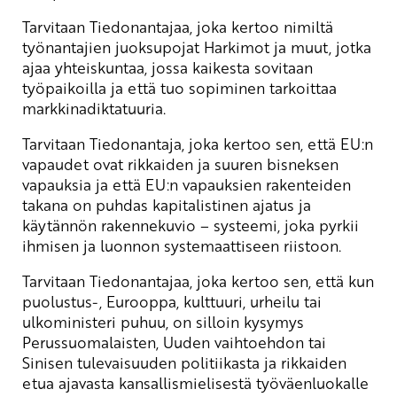
Tarvitaan Tiedonantajaa, joka kertoo nimiltä
työnantajien juoksupojat Harkimot ja muut, jotka
ajaa yhteiskuntaa, jossa kaikesta sovitaan
työpaikoilla ja että tuo sopiminen tarkoittaa
markkinadiktatuuria.
Tarvitaan Tiedonantaja, joka kertoo sen, että EU:n
vapaudet ovat rikkaiden ja suuren bisneksen
vapauksia ja että EU:n vapauksien rakenteiden
takana on puhdas kapitalistinen ajatus ja
käytännön rakennekuvio – systeemi, joka pyrkii
ihmisen ja luonnon systemaattiseen riistoon.
Tarvitaan Tiedonantajaa, joka kertoo sen, että kun
puolustus-, Eurooppa, kulttuuri, urheilu tai
ulkoministeri puhuu, on silloin kysymys
Perussuomalaisten, Uuden vaihtoehdon tai
Sinisen tulevaisuuden politiikasta ja rikkaiden
etua ajavasta kansallismielisestä työväenluokalle