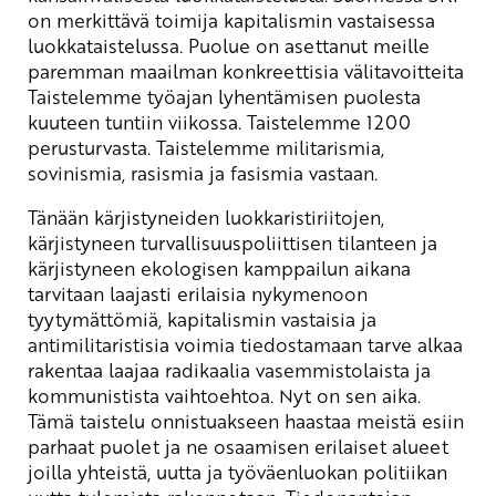
on merkittävä toimija kapitalismin vastaisessa
luokkataistelussa. Puolue on asettanut meille
paremman maailman konkreettisia välitavoitteita
Taistelemme työajan lyhentämisen puolesta
kuuteen tuntiin viikossa. Taistelemme 1200
perusturvasta. Taistelemme militarismia,
sovinismia, rasismia ja fasismia vastaan.
Tänään kärjistyneiden luokkaristiriitojen,
kärjistyneen turvallisuuspoliittisen tilanteen ja
kärjistyneen ekologisen kamppailun aikana
tarvitaan laajasti erilaisia nykymenoon
tyytymättömiä, kapitalismin vastaisia ja
antimilitaristisia voimia tiedostamaan tarve alkaa
rakentaa laajaa radikaalia vasemmistolaista ja
kommunistista vaihtoehtoa. Nyt on sen aika.
Tämä taistelu onnistuakseen haastaa meistä esiin
parhaat puolet ja ne osaamisen erilaiset alueet
joilla yhteistä, uutta ja työväenluokan politiikan