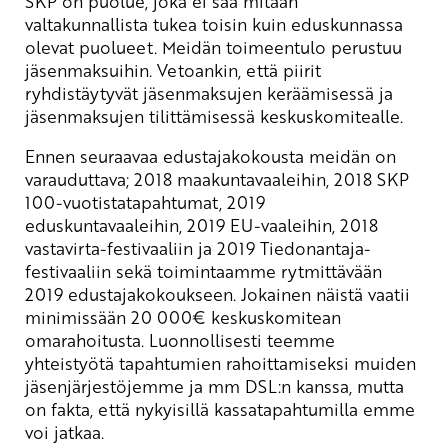
SKP on puolue, joka ei saa mitään
valtakunnallista tukea toisin kuin eduskunnassa
olevat puolueet. Meidän toimeentulo perustuu
jäsenmaksuihin. Vetoankin, että piirit
ryhdistäytyvät jäsenmaksujen keräämisessä ja
jäsenmaksujen tilittämisessä keskuskomitealle.
Ennen seuraavaa edustajakokousta meidän on
varauduttava; 2018 maakuntavaaleihin, 2018 SKP
100-vuotistatapahtumat, 2019
eduskuntavaaleihin, 2019 EU-vaaleihin, 2018
vastavirta-festivaaliin ja 2019 Tiedonantaja-
festivaaliin sekä toimintaamme rytmittävään
2019 edustajakokoukseen. Jokainen näistä vaatii
minimissään 20 000€ keskuskomitean
omarahoitusta. Luonnollisesti teemme
yhteistyötä tapahtumien rahoittamiseksi muiden
jäsenjärjestöjemme ja mm DSL:n kanssa, mutta
on fakta, että nykyisillä kassatapahtumilla emme
voi jatkaa.