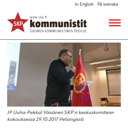
In English
På svenska
Tiedonantaja, puolue ja taistelu
Ajankohtaista
Avainsanat:
keskuskomitea
,
kommunistit
,
Tiedonantaja
27.10.2017 - 13:39
SKP
JP (Juha-Pekka) Väisänen SKP:n keskuskomitean
kokouksessa 29.10.2017 Helsingissä