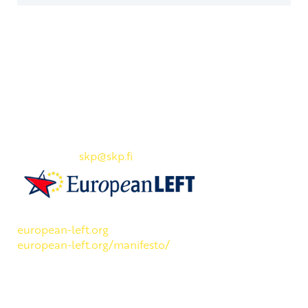
Yhteystiedot
SKP:n toimisto
Osoite: Viljatie 4 B 3. kerros, 00700 Helsinki
Puh: 045 7834 1346
Sähköposti:
skp
@skp.fi
SKP on Euroopan Vasemmistopuolueen jäsen.
european-left.org
european-left.org/manifesto/