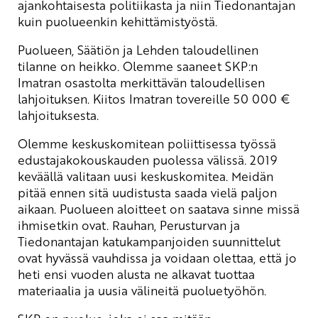
ajankohtaisesta politiikasta ja niin Tiedonantajan
kuin puolueenkin kehittämistyöstä.
Puolueen, Säätiön ja Lehden taloudellinen
tilanne on heikko. Olemme saaneet SKP:n
Imatran osastolta merkittävän taloudellisen
lahjoituksen. Kiitos Imatran tovereille 50 000 €
lahjoituksesta.
Olemme keskuskomitean poliittisessa työssä
edustajakokouskauden puolessa välissä. 2019
keväällä valitaan uusi keskuskomitea. Meidän
pitää ennen sitä uudistusta saada vielä paljon
aikaan. Puolueen aloitteet on saatava sinne missä
ihmisetkin ovat. Rauhan, Perusturvan ja
Tiedonantajan katukampanjoiden suunnittelut
ovat hyvässä vauhdissa ja voidaan olettaa, että jo
heti ensi vuoden alusta ne alkavat tuottaa
materiaalia ja uusia välineitä puoluetyöhön.