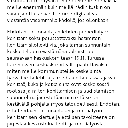
viikoittain ilmestyvän lehden tekeminen maksaa
meille enemmän kuin meillä hädin tuskin on
varaa ja että tänään teemme digitaalista
viestintää vasemmalla kädellä, jos ollenkaan.
Ehdotan Tiedonantajan lehden ja mediatyön
kehittämiseksi perustettavaksi hetimiten
kehittämiskollektiivia, joka tämän sunnuntain
keskustelujen evästämänä valmistelee
seuraavaan keskuskomiteaan 19.11. Turussa
luonnoksen keskuskomitealle päätettäväksi
miten meille kommunisteille keskeisintä
työvälinettä lehteä ja mediaa pitää tässä ajassa
kehittää, kuka ja ketkä siinä ovat keskeisessä
roolissa ja miten kehittämisen ja uudistamisen
suunnitelma järjestetään niin että se on
kestävällä pohjalla myös taloudellisesti. Ehdotan,
että tehdään Tiedonantajan ja mediatyön
kehittämisen kiertue ja että sen tavoitteena on
järjestää keskustelua lehti- ja mediatyöstä,