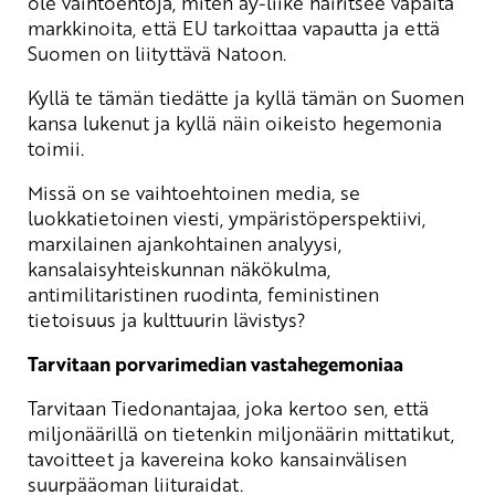
ole vaihtoehtoja, miten ay-liike häiritsee vapaita
markkinoita, että EU tarkoittaa vapautta ja että
Suomen on liityttävä Natoon.
Kyllä te tämän tiedätte ja kyllä tämän on Suomen
kansa lukenut ja kyllä näin oikeisto hegemonia
toimii.
Missä on se vaihtoehtoinen media, se
luokkatietoinen viesti, ympäristöperspektiivi,
marxilainen ajankohtainen analyysi,
kansalaisyhteiskunnan näkökulma,
antimilitaristinen ruodinta, feministinen
tietoisuus ja kulttuurin lävistys?
Tarvitaan porvarimedian vastahegemoniaa
Tarvitaan Tiedonantajaa, joka kertoo sen, että
miljonäärillä on tietenkin miljonäärin mittatikut,
tavoitteet ja kavereina koko kansainvälisen
suurpääoman liituraidat.