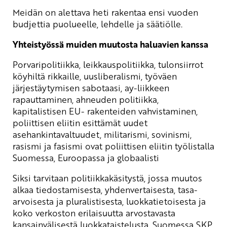
Meidän on alettava heti rakentaa ensi vuoden
budjettia puolueelle, lehdelle ja säätiölle.
Yhteistyössä muiden muutosta haluavien kanssa
Porvaripolitiikka, leikkauspolitiikka, tulonsiirrot
köyhiltä rikkaille, uusliberalismi, työväen
järjestäytymisen sabotaasi, ay-liikkeen
rapauttaminen, ahneuden politiikka,
kapitalistisen EU- rakenteiden vahvistaminen,
poliittisen eliitin esittämät uudet
asehankintavaltuudet, militarismi, sovinismi,
rasismi ja fasismi ovat poliittisen eliitin työlistalla
Suomessa, Euroopassa ja globaalisti
Siksi tarvitaan politiikkakäsitystä, jossa muutos
alkaa tiedostamisesta, yhdenvertaisesta, tasa-
arvoisesta ja pluralistisesta, luokkatietoisesta ja
koko verkoston erilaisuutta arvostavasta
kansainvälisestä luokkataistelusta. Suomessa SKP