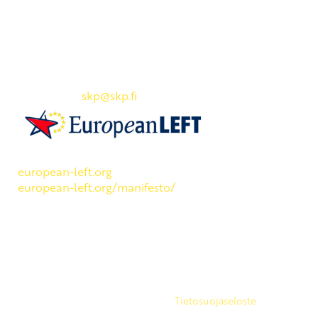
Yhteystiedot
SKP:n toimisto
Osoite: Viljatie 4 B 3. kerros, 00700 Helsinki
Puh: 045 7834 1346
Sähköposti:
skp
@skp.fi
SKP on Euroopan Vasemmistopuolueen jäsen.
european-left.org
european-left.org/manifesto/
Copyright 2026 © SKP
|
Tietosuojaseloste