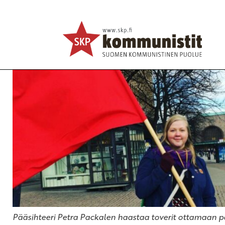
”Tiedonantaja on ainutlaatuinen Suomen mediakentä
Ajankohtaista
Avainsanat:
historia
,
media
,
Tiedonantaja
26.10.2019 - 15:47
SKP
Pääsihteeri Petra Packalen haastaa toverit ottamaan pa