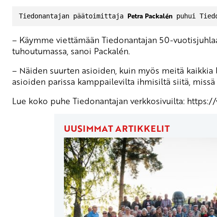
Petra Packalén
Tiedonantajan päätoimittaja 
 puhui Tied
– Käymme viettämään Tiedonantajan 50-vuotisjuhlaa t
tuhoutumassa, sanoi Packalén.
– Näiden suurten asioiden, kuin myös meitä kaikkia lä
asioiden parissa kamppailevilta ihmisiltä siitä, mis
Lue koko puhe Tiedonantajan verkkosivuilta:
https:/
UUSIMMAT ARTIKKELIT