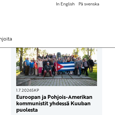
In English
På svenska
UUSIMMAT ARTIKKELIT
hjoita
1.7.2026
SKP
Euroopan ja Pohjois-Amerikan
kommunistit yhdessä Kuuban
puolesta