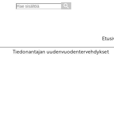
Search
for:
Tervehdi Tiedonantajassa, tue sananvapautt
palautus 17.12. mennessä. Tervehdyksen voi
Tapahtumia
Etusi
10.12.2010 - 9:10
Tuotu Kirjoitus vanhasta järjes
Tiedonantajan uudenvuodentervehdykset