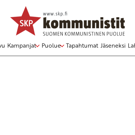
a ja vasemmistopolitiikkaa. Tervehdysten
 tehdä myös nettisivuilla wwww.tiedonantaja.fi
vu
Kampanjat
Puolue
Tapahtumat
Jäseneksi
La
telmästä