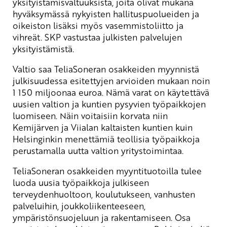
yksityistämisvaltuuksista, joita olivat mukana
hyväksymässä nykyisten hallituspuolueiden ja
oikeiston lisäksi myös vasemmistoliitto ja
vihreät. SKP vastustaa julkisten palvelujen
yksityistämistä.
Valtio saa TeliaSoneran osakkeiden myynnistä
julkisuudessa esitettyjen arvioiden mukaan noin
1 150 miljoonaa euroa. Nämä varat on käytettävä
uusien valtion ja kuntien pysyvien työpaikkojen
luomiseen. Näin voitaisiin korvata niin
Kemijärven ja Viialan kaltaisten kuntien kuin
Helsinginkin menettämiä teollisia työpaikkoja
perustamalla uutta valtion yritystoimintaa.
TeliaSoneran osakkeiden myyntituotoilla tulee
luoda uusia työpaikkoja julkiseen
terveydenhuoltoon, koulutukseen, vanhusten
palveluihin, joukkoliikenteeseen,
ympäristönsuojeluun ja rakentamiseen. Osa