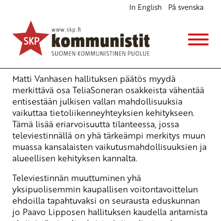
In English
På svenska
TeliaSoneran osakkeiden myyntituloilla luotava
uusia valtion ja kuntien työpaikkoja
Ajankohtaista
18.10.2006 - 8:58
Yrjö Hakanen
Matti Vanhasen hallituksen päätös myydä
merkittävä osa TeliaSoneran osakkeista vähentää
entisestään julkisen vallan mahdollisuuksia
vaikuttaa tietoliikenneyhteyksien kehitykseen.
Tämä lisää eriarvoisuutta tilanteessa, jossa
televiestinnällä on yhä tärkeämpi merkitys muun
muassa kansalaisten vaikutusmahdollisuuksien ja
alueellisen kehityksen kannalta.
Televiestinnän muuttuminen yhä
yksipuolisemmin kaupallisen voitontavoittelun
ehdoilla tapahtuvaksi on seurausta eduskunnan
jo Paavo Lipposen hallituksen kaudella antamista