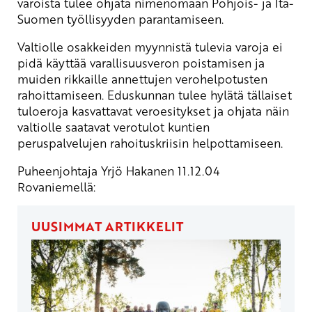
varoista tulee ohjata nimenomaan Pohjois- ja Itä-
Suomen työllisyyden parantamiseen.
Valtiolle osakkeiden myynnistä tulevia varoja ei
pidä käyttää varallisuusveron poistamisen ja
muiden rikkaille annettujen verohelpotusten
rahoittamiseen. Eduskunnan tulee hylätä tällaiset
tuloeroja kasvattavat veroesitykset ja ohjata näin
valtiolle saatavat verotulot kuntien
peruspalvelujen rahoituskriisin helpottamiseen.
Puheenjohtaja Yrjö Hakanen 11.12.04
Rovaniemellä:
UUSIMMAT ARTIKKELIT