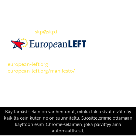
Yhteystiedot
SKP:n toimisto
Osoite: Viljatie 4 B 3. kerros, 00700 Helsinki
Puh: 045 7834 1346
Sähköposti:
skp
@skp.fi
SKP on Euroopan Vasemmistopuolueen jäsen.
european-left.org
european-left.org/manifesto/
Copyright 2026 © SKP
|
Tietosuojaseloste