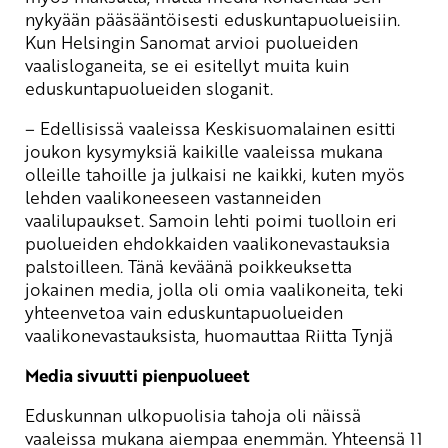
nykyään pääsääntöisesti eduskuntapuolueisiin.
Kun Helsingin Sanomat arvioi puolueiden
vaalisloganeita, se ei esitellyt muita kuin
eduskuntapuolueiden sloganit.
– Edellisissä vaaleissa Keskisuomalainen esitti
joukon kysymyksiä kaikille vaaleissa mukana
olleille tahoille ja julkaisi ne kaikki, kuten myös
lehden vaalikoneeseen vastanneiden
vaalilupaukset. Samoin lehti poimi tuolloin eri
puolueiden ehdokkaiden vaalikonevastauksia
palstoilleen. Tänä keväänä poikkeuksetta
jokainen media, jolla oli omia vaalikoneita, teki
yhteenvetoa vain eduskuntapuolueiden
vaalikonevastauksista, huomauttaa Riitta Tynjä
Media sivuutti pienpuolueet
Eduskunnan ulkopuolisia tahoja oli näissä
vaaleissa mukana aiempaa enemmän. Yhteensä 11