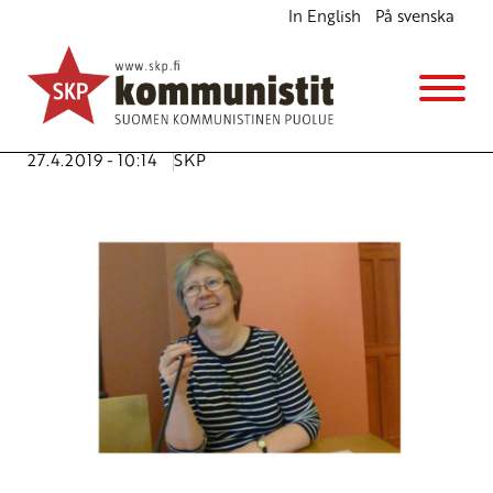
In English
På svenska
Tasavertaisuutta vaaliehdokkaille
Ajankohtaista
Avainsanat:
Keskisuomalainen
,
media
,
näkyvyys
,
Riitta
Tynjä
,
SKP
,
vaalit
27.4.2019 - 10:14
SKP