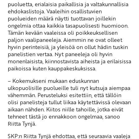
puoluetta, erialaisia paikallisia ja valtakunnallisia
ehdokaslistoja. Vaaleihin osallistuvien
puolueiden määrä näytti tuottavan joillekin
ongelmia ottaa kaikkia tasapuolisesti huomioon.
Tämän kevään vaaleissa oli poikkeuksellisen
paljon vaalipaneeleja. Aiemmin ne ovat olleet
hyvin perinteisiä, ja yleisöä on ollut hädin tuskin
panelistien vertaa. Nyt paneeleja oli hyvin
monenlaisista, kiinnostavista aiheista ja erilaisissa
paikoissa kuten kauppakeskuksissa.
– Kokemukseni mukaan eduskunnan
ulkopuolisille puolueille tuli nyt kutsuja aiempaa
vähemmän. Perusteluksi esitettiin, että tällöin
olisi panelisteja tullut liikaa käytettävissä olevaan
aikaan nähden. Kiitos niille tahoille, jotka eivät
tehneet tästä jo ennakkoon ongelmaa, sanoo
Riitta Tynjä.
SKP:n Riitta Tynjä ehdottaa, että seuraavia vaaleja