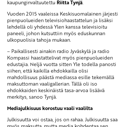
kaupunginvaltuutettu
Riitta Tynjä
.
Vuoden 2015 vaaleissa Keskisuomalainen järjesti
pienpuolueiden televisiohaastattelun ja lisäksi
lehdellä oli yhdessä Ylen kanssa televisioitu
paneeli, johon kutsuttiin myös eduskunnan
ulkopuolisia tahoja mukaan.
– Paikallisesti ainakin radio Jyväskylä ja radio
Kompassi haastattelivat myös pienpuolueiden
edustajia. Neljä vuotta sitten Yle todella panosti
siihen, että kaikilla ehdokkailla olisi
mahdollisuus päästä mediassa esille tekemällä
maksuttoman vaaligallerian. Tällä oli iso
ehdokkaiden keskinäistä tasa-arvoa lisäävä
merkitys, sanoo Tynjä.
Mediajulkisuus korostuu vaali vaalilta
Julkisuutta voi ostaa, jos on rahaa. Julkisuutta saa
myös maksutta, mutta media kohdentaa sen