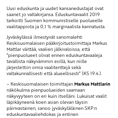
Uusi eduskunta ja uudet kansanedustajat ovat
saanet jo valtakirjansa. Eduskuntavaalit 2019
tarkoitti Suomen kommunistiselle puolueelle
vaalitappiota ja 0,1 % marginaalista kannatusta.
Jyväskylässä ilmestyvät sanomalehti
Keskisuomalaisen pääkirjoitustoimittaja Markus
Mattlar väittää, vaalien jälkivaloissa, että
”pienpuolueet olivat ennen eduskuntavaaleja
tavallista näkyvämmin esillä, kun niille
järjestettiin omia vaalitenttejä sekä
valtakunnallisesti että alueellisesti” (KS 19.4.).
– Keskisuomalaisen toimittajan
Markus Mattlarin
näkökulma pienpuolueiden saamaan
näkyvyyteen on eri kuin itselläni. Lukuisat vaalit
läpikäyneenä koen asian olevan täysin
päinvastainen, sanoo jyväskyläläinen SKP:n
eduskuntavaaliehdokas ja entinen