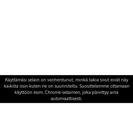
Yhteystiedot
SKP:n toimisto
Osoite: Viljatie 4 B 3. kerros, 00700 Helsinki
Puh: 045 7834 1346
Sähköposti:
skp
@skp.fi
SKP on Euroopan Vasemmistopuolueen jäsen.
european-left.org
european-left.org/manifesto/