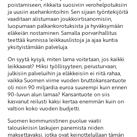
poistamiseen, rikkaita suosiviin verohelpotuksiin
ja uusiin asehankintoihin. Sen sijaan työntekijöitä
vaaditaan alistumaan joukkoirtisanomisiin,
luopumaan palkankorotuksista ja hyväksymään
eläkeiän nostaminen. Samalla porvarihallitus
teettää kunnissa leikkauslistoja ja ajaa kuntia
yksityistämään palveluja.
On syytä kysyä, miten lama voitetaan, jos kaikki
leikkaavat? Miksi työllisyyteen, perusturvaan,
julkisiin palveluihin ja eläkkeisiin ei riitä rahaa,
vaikka Suomen viime vuoden bruttokansantuote
oli noin 90 miljardia euroa suurempi kuin ennen
90-luvun alun lamaa? Kansantuote on siis
kasvanut reilusti kaksi kertaa enemmän kuin on
valtion koko vuoden budjetti.
Suomen kommunistinen puolue vaatii
talouskriisin laskujen panemista niiden
maksettavaksi, jotka ovat keinottelullaan tämän