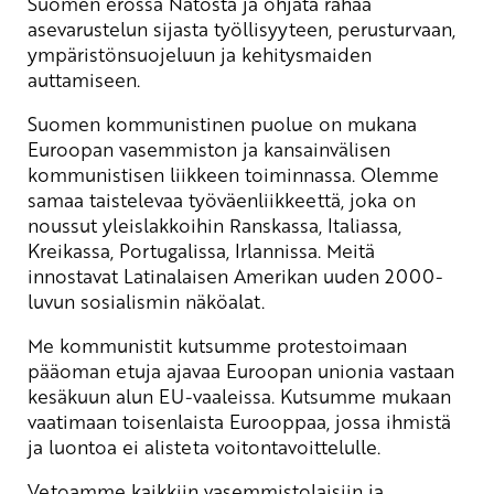
Suomen erossa Natosta ja ohjata rahaa
asevarustelun sijasta työllisyyteen, perusturvaan,
ympäristönsuojeluun ja kehitysmaiden
auttamiseen.
Suomen kommunistinen puolue on mukana
Euroopan vasemmiston ja kansainvälisen
kommunistisen liikkeen toiminnassa. Olemme
samaa taistelevaa työväenliikkeettä, joka on
noussut yleislakkoihin Ranskassa, Italiassa,
Kreikassa, Portugalissa, Irlannissa. Meitä
innostavat Latinalaisen Amerikan uuden 2000-
luvun sosialismin näköalat.
Me kommunistit kutsumme protestoimaan
pääoman etuja ajavaa Euroopan unionia vastaan
kesäkuun alun EU-vaaleissa. Kutsumme mukaan
vaatimaan toisenlaista Eurooppaa, jossa ihmistä
ja luontoa ei alisteta voitontavoittelulle.
Vetoamme kaikkiin vasemmistolaisiin ja