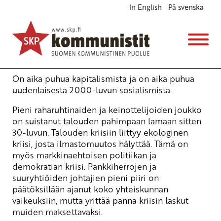
In English
På svenska
Talouskriisin laskut osoitettava kriisin
aiheuttajille
Ajankohtaista
2.5.2009 - 17:44
Yrjö Hakanen
On aika puhua kapitalismista ja on aika puhua
uudenlaisesta 2000-luvun sosialismista.
Pieni raharuhtinaiden ja keinottelijoiden joukko
on suistanut talouden pahimpaan lamaan sitten
30-luvun. Talouden kriisiin liittyy ekologinen
kriisi, josta ilmastomuutos hälyttää. Tämä on
myös markkinaehtoisen politiikan ja
demokratian kriisi. Pankkiherrojen ja
suuryhtiöiden johtajien pieni piiri on
päätöksillään ajanut koko yhteiskunnan
vaikeuksiin, mutta yrittää panna kriisin laskut
muiden maksettavaksi.