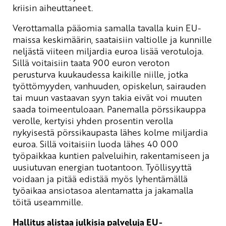
kriisin aiheuttaneet.
Verottamalla pääomia samalla tavalla kuin EU-
maissa keskimäärin, saataisiin valtiolle ja kunnille
neljästä viiteen miljardia euroa lisää verotuloja.
Sillä voitaisiin taata 900 euron veroton
perusturva kuukaudessa kaikille niille, jotka
työttömyyden, vanhuuden, opiskelun, sairauden
tai muun vastaavan syyn takia eivät voi muuten
saada toimeentuloaan. Panemalla pörssikauppa
verolle, kertyisi yhden prosentin verolla
nykyisestä pörssikaupasta lähes kolme miljardia
euroa. Sillä voitaisiin luoda lähes 40 000
työpaikkaa kuntien palveluihin, rakentamiseen ja
uusiutuvan energian tuotantoon. Työllisyyttä
voidaan ja pitää edistää myös lyhentämällä
työaikaa ansiotasoa alentamatta ja jakamalla
töitä useammille.
Hallitus alistaa julkisia palveluja EU-