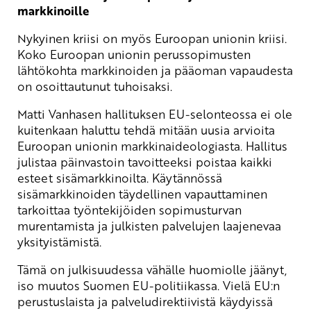
markkinoille
Nykyinen kriisi on myös Euroopan unionin kriisi.
Koko Euroopan unionin perussopimusten
lähtökohta markkinoiden ja pääoman vapaudesta
on osoittautunut tuhoisaksi.
Matti Vanhasen hallituksen EU-selonteossa ei ole
kuitenkaan haluttu tehdä mitään uusia arvioita
Euroopan unionin markkinaideologiasta. Hallitus
julistaa päinvastoin tavoitteeksi poistaa kaikki
esteet sisämarkkinoilta. Käytännössä
sisämarkkinoiden täydellinen vapauttaminen
tarkoittaa työntekijöiden sopimusturvan
murentamista ja julkisten palvelujen laajenevaa
yksityistämistä.
Tämä on julkisuudessa vähälle huomiolle jäänyt,
iso muutos Suomen EU-politiikassa. Vielä EU:n
perustuslaista ja palveludirektiivistä käydyissä