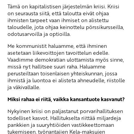
Tämä on kapitalistisen järjestelmän kriisi. Kriisi
on seurausta siitä, että taloutta eivät ohjaa
ihmisten tarpeet vaan ihmiset on alistettu
taloudelle, jota ohjaa keinottelu pörssikursseilla,
odotusarvoilla ja optioilla.
Me kommunistit haluamme, että ihminen
asetetaan liikevoittojen tavoittelun edelle.
Vaadimme demokratian ulottamista myös sinne,
missä nyt hallitsee suuri raha. Haluamme
perusteiltaan toisenlaisen yhteiskunnan, jossa
ihmistä ja luontoa ei alisteta ahneudelle, riistolle
ja väkivallalle.
Miksi rahaa ei riitä, vaikka kansantuote kasvanut?
Nykyinen kriisi on paljastanut porvarihallituksen
todelliset kasvot. Hallitukselta riittää miljardeja
pankkien ja suuryhtiöiden vastikkeettomaan
tukemiseen, työnantajien Kela-maksujen