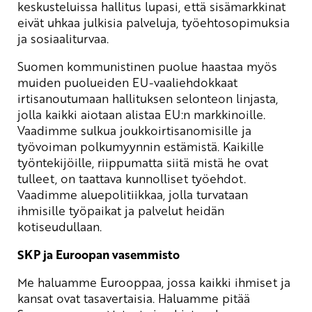
keskusteluissa hallitus lupasi, että sisämarkkinat
eivät uhkaa julkisia palveluja, työehtosopimuksia
ja sosiaaliturvaa.
Suomen kommunistinen puolue haastaa myös
muiden puolueiden EU-vaaliehdokkaat
irtisanoutumaan hallituksen selonteon linjasta,
jolla kaikki aiotaan alistaa EU:n markkinoille.
Vaadimme sulkua joukkoirtisanomisille ja
työvoiman polkumyynnin estämistä. Kaikille
työntekijöille, riippumatta siitä mistä he ovat
tulleet, on taattava kunnolliset työehdot.
Vaadimme aluepolitiikkaa, jolla turvataan
ihmisille työpaikat ja palvelut heidän
kotiseudullaan.
SKP ja Euroopan vasemmisto
Me haluamme Eurooppaa, jossa kaikki ihmiset ja
kansat ovat tasavertaisia. Haluamme pitää