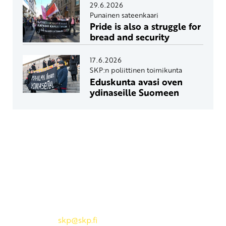
29.6.2026
Punainen sateenkaari
Pride is also a struggle for
bread and security
17.6.2026
SKP:n poliittinen toimikunta
Eduskunta avasi oven
ydinaseille Suomeen
Yhteystiedot
SKP:n toimisto
Osoite: Viljatie 4 B 3. kerros, 00700 Helsinki
Puh: 045 7834 1346
Sähköposti:
skp
@skp.fi