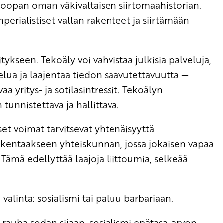
roopan oman väkivaltaisen siirtomaahistorian.
erialistiset vallan rakenteet ja siirtämään
kseen. Tekoäly voi vahvistaa julkisia palveluja,
elua ja laajentaa tiedon saavutettavuutta —
 yritys- ja sotilasintressit. Tekoälyn
tunnistettava ja hallittava.
set voimat tarvitsevat yhtenäisyyttä
rakentaakseen yhteiskunnan, jossa jokaisen vapaa
Tämä edellyttää laajoja liittoumia, selkeää
valinta: sosialismi tai paluu barbariaan.
auha sodan sijaan, sosialismi epätasa-arvon