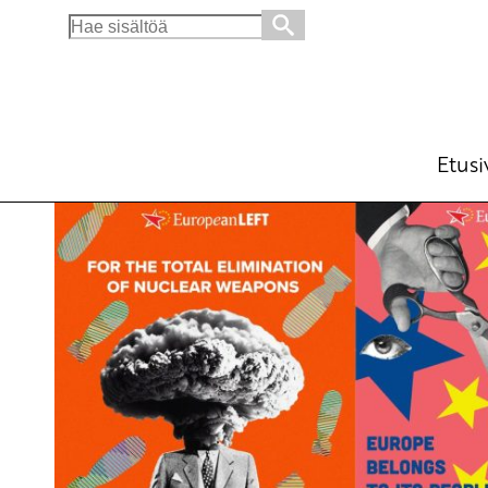
Search
for:
Taistelu voidaan yhä voittaa – Euroopan vas
18.4.
Ajankohtaista
Etusi
1.4.2026 - 12:48
SKP
(Muokattu 17:35)