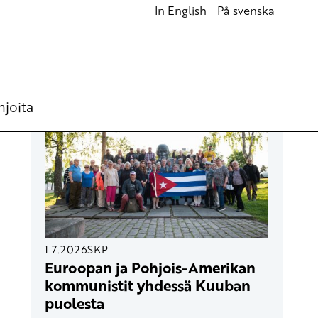
In English
På svenska
UUSIMMAT ARTIKKELIT
hjoita
1.7.2026
SKP
Euroopan ja Pohjois-Amerikan
kommunistit yhdessä Kuuban
puolesta