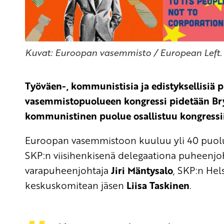
Kuvat: Euroopan vasemmisto / European Left.
Työväen-, kommunistisia ja edistyksellisiä
vasemmistopuolueen kongressi pidetään Bry
kommunistinen puolue osallistuu kongress
Euroopan vasemmistoon kuuluu yli 40 puolu
SKP:n viisihenkisenä delegaationa puheenjo
varapuheenjohtaja
Jiri Mäntysalo
, SKP:n Hel
keskuskomitean jäsen
Liisa Taskinen
.