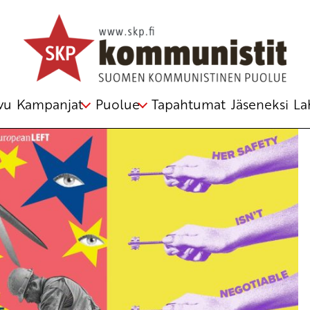
emmiston kongressi uudistaa strategiaa 17.–
vu
Kampanjat
Puolue
Tapahtumat
Jäseneksi
La