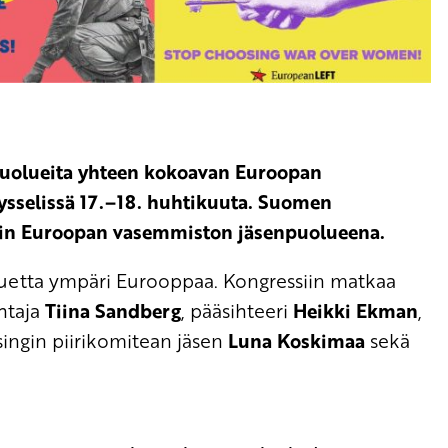
 puolueita yhteen kokoavan Euroopan
sselissä 17.–18. huhtikuuta. Suomen
iin Euroopan vasemmiston jäsenpuolueena.
etta ympäri Eurooppaa. Kongressiin matkaa
htaja
Tiina Sandberg
, pääsihteeri
Heikki Ekman
,
singin piirikomitean jäsen
Luna Koskimaa
sekä