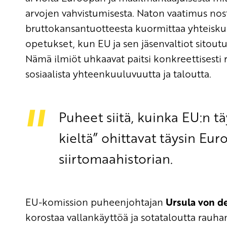
arvojen vahvistumisesta. Naton vaatimus nost
bruttokansantuotteesta kuormittaa yhteisk
opetukset, kun EU ja sen jäsenvaltiot sitout
Nämä ilmiöt uhkaavat paitsi konkreettisesti 
sosiaalista yhteenkuuluvuutta ja taloutta.
Puheet siitä, kuinka EU:n 
kieltä” ohittavat täysin Eu
siirtomaahistorian.
EU-komission puheenjohtajan
Ursula von d
korostaa vallankäyttöä ja sotataloutta rauhan