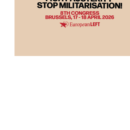
Yhteystiedot
SKP:n toimisto
Osoite: Viljatie 4 B 3. kerros, 00700 Helsinki