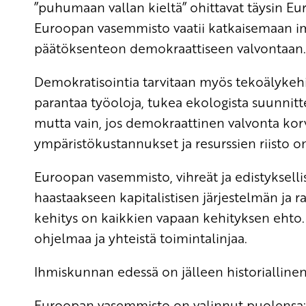
”puhumaan vallan kieltä” ohittavat täysin Eu
Euroopan vasemmisto vaatii katkaisemaan imp
päätöksenteon demokraattiseen valvontaan.
Demokratisointia tarvitaan myös tekoälykehity
parantaa työoloja, tukea ekologista suunnitt
mutta vain, jos demokraattinen valvonta korvaa
ympäristökustannukset ja resurssien riisto on 
Euroopan vasemmisto, vihreät ja edistykselli
haastaakseen kapitalistisen järjestelmän ja 
kehitys on kaikkien vapaan kehityksen ehto. 
ohjelmaa ja yhteistä toimintalinjaa.
Ihmiskunnan edessä on jälleen historiallinen 
Euroopan vasemmisto on valinnut puolensa: r