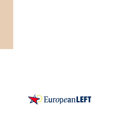
SKP on Euroopan Vasemmistopuolueen j