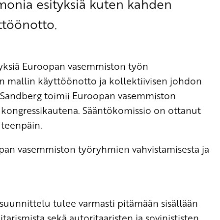
 monia esityksiä kuten kahden
ttöönotto.
ityksiä Euroopan vasemmiston työn
 mallin käyttöönotto ja kollektiivisen johdon
 Sandberg toimii Euroopan vasemmiston
kongressikautena. Sääntökomissio on ottanut
eteenpäin.
oopan vasemmiston työryhmien vahvistamisesta ja
suunnittelu tulee varmasti pitämään sisällään
arismista sekä autoritaaristen ja sovinististen