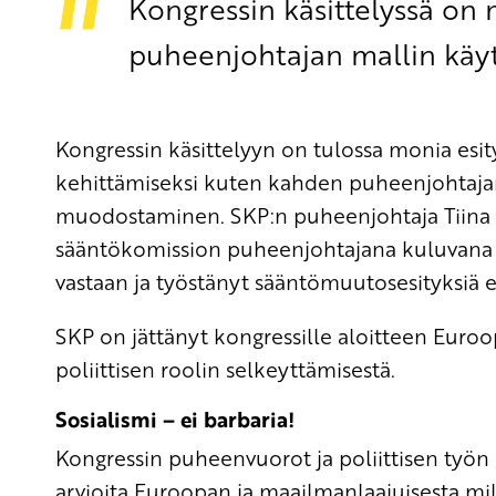
Kongressin käsittelyssä on
puheenjohtajan mallin käy
Kongressin käsittelyyn on tulossa monia es
kehittämiseksi kuten kahden puheenjohtajan
muodostaminen. SKP:n puheenjohtaja Tiina
sääntökomission puheenjohtajana kuluvana 
vastaan ja työstänyt sääntömuutosesityksiä 
SKP on jättänyt kongressille aloitteen Eur
poliittisen roolin selkeyttämisestä.
Sosialismi – ei barbaria!
Kongressin puheenvuorot ja poliittisen työn 
arvioita Euroopan ja maailmanlaajuisesta milit