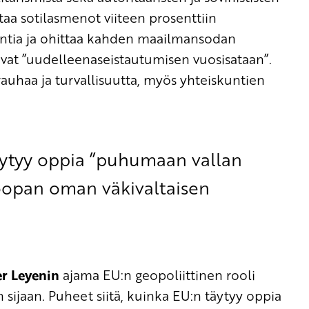
aa sotilasmenot viiteen prosenttiin
untia ja ohittaa kahden maailmansodan
uvat ”uudelleenaseistautumisen vuosisataan”.
rauhaa ja turvallisuutta, myös yhteiskuntien
täytyy oppia ”puhumaan vallan
roopan oman väkivaltaisen
er Leyenin
ajama EU:n geopoliittinen rooli
 sijaan. Puheet siitä, kuinka EU:n täytyy oppia