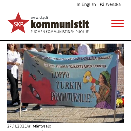
In English
På svenska
Avainsana
vapaus
27.11.2023
Jiri Mäntysalo