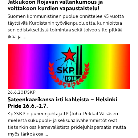
Jatkukoon Rojavan vallankumous ja
voittakoon kurdien vapaustaistelu!
Suomen kommunistinen puolue onnittelee 45 vuotta
täyttävää Kurdistanin työväenpuoluetta, kunnioittaa
sen edistyksellistä toimintaa sekä toivoo sille pitkää
ikää ja ...
26.6.2017
SKP
Sateenkaaríkansa irti kahleista – Helsinki
Pride 26.6.-2.7.
<p>SKP:n puheenjohtaja JP (Juha-Pekka) Väisäsen
mielestä sukupuoli- ja seksuaalivähemmistöt ovat
tietenkin osa karnevalistista pridejuhlaparaatia mutta
myös tärkeä osa ...