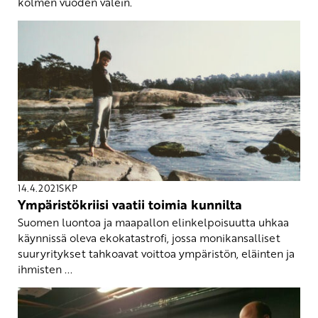
kolmen vuoden välein.
14.4.2021
SKP
Ympäristökriisi vaatii toimia kunnilta
Suomen luontoa ja maapallon elinkelpoisuutta uhkaa
käynnissä oleva ekokatastrofi, jossa monikansalliset
suuryritykset tahkoavat voittoa ympäristön, eläinten ja
ihmisten ...