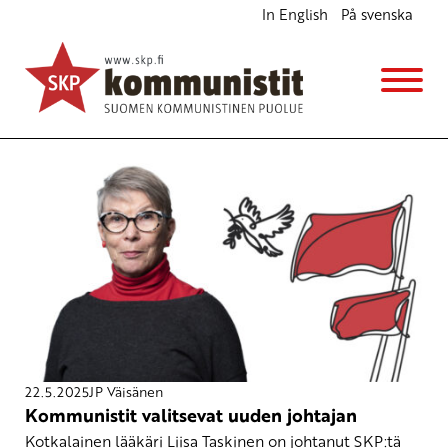
In English
På svenska
Avainsana
tulevaisuus
22.5.2025
JP Väisänen
Kommunistit valitsevat uuden johtajan
Kotkalainen lääkäri Liisa Taskinen on johtanut SKP:tä