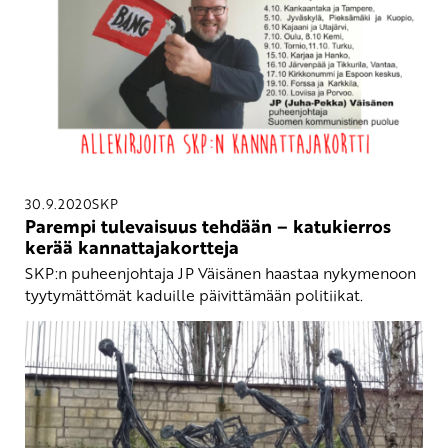
30.9.2020
SKP
Parempi tulevaisuus tehdään – katukierros
kerää kannattajakortteja
SKP:n puheenjohtaja JP Väisänen haastaa nykymenoon
tyytymättömät kaduille päivittämään politiikat.