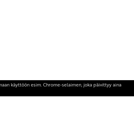
äsen.