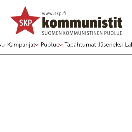
Avainsana
saimaannorppa
vu
Kampanjat
Puolue
Tapahtumat
Jäseneksi
La