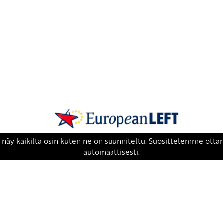
SKP on Euroopan Vasemmistopuolueen j
european-left.org
european-left.org/manifesto/
Copyright 2026 © SKP
|
Tietosuojaseloste