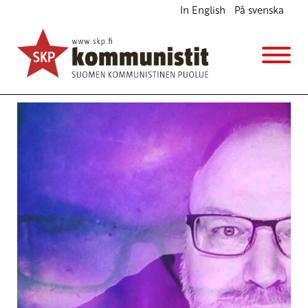
In English
På svenska
Avainsana
Romaninen kansallispäivä