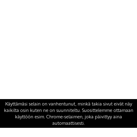
Yhteystiedot
SKP:n toimisto
Osoite: Viljatie 4 B 3. kerros, 00700 Helsinki
Puh: 045 7834 1346
Sähköposti:
skp
@skp.fi
SKP on Euroopan Vasemmistopuolueen jäsen.
european-left.org